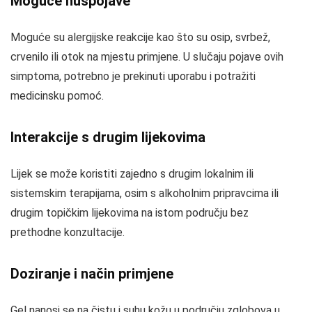
Moguće nuspojave
Moguće su alergijske reakcije kao što su osip, svrbež,
crvenilo ili otok na mjestu primjene. U slučaju pojave ovih
simptoma, potrebno je prekinuti uporabu i potražiti
medicinsku pomoć.
Interakcije s drugim lijekovima
Lijek se može koristiti zajedno s drugim lokalnim ili
sistemskim terapijama, osim s alkoholnim pripravcima ili
drugim topičkim lijekovima na istom području bez
prethodne konzultacije.
Doziranje i način primjene
Gel nanosi se na čistu i suhu kožu u području zglobova u