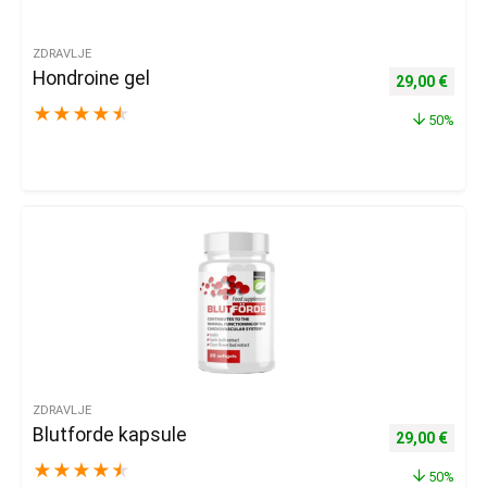
ZDRAVLJE
Hondroine gel
Izvorna cijena
Trenu
29,00
€
★
★
★
★
★
50%
ZDRAVLJE
Blutforde kapsule
Izvorna cijena
Trenu
29,00
€
★
★
★
★
★
50%