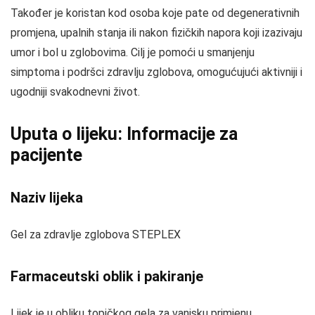
Također je koristan kod osoba koje pate od degenerativnih
promjena, upalnih stanja ili nakon fizičkih napora koji izazivaju
umor i bol u zglobovima. Cilj je pomoći u smanjenju
simptoma i podršci zdravlju zglobova, omogućujući aktivniji i
ugodniji svakodnevni život.
Uputa o lijeku: Informacije za
pacijente
Naziv lijeka
Gel za zdravlje zglobova STEPLEX
Farmaceutski oblik i pakiranje
Lijek je u obliku topičkog gela za vanjsku primjenu,