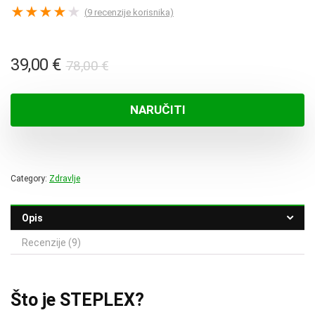
★
★
★
★
★
(
9
recenzije korisnika)
Izvorna
Trenutna
39,00
€
78,00
€
cijena
cijena
bila
je:
NARUČITI
je:
39,00 €.
78,00 €.
Category:
Zdravlje
Opis
Recenzije (9)
Što je STEPLEX?