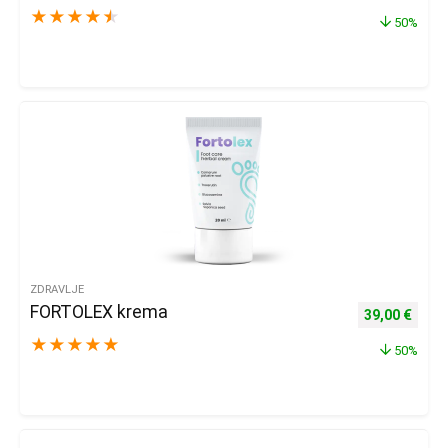
★
★
★
★
★
50%
ZDRAVLJE
FORTOLEX krema
Izvorna cijena
Trenu
39,00
€
★
★
★
★
★
50%