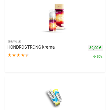
ZDRAVLJE
HONDROSTRONG krema
Izvorna cijena
Trenu
39,00
€
★
★
★
★
★
50%