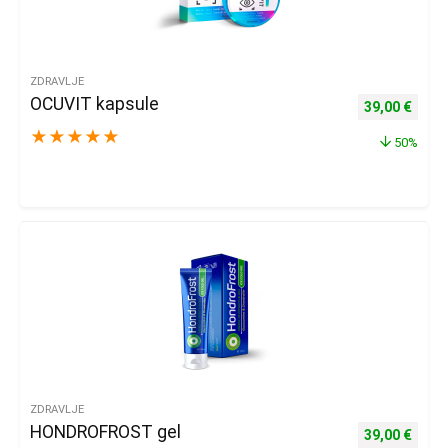
ZDRAVLJE
OCUVIT kapsule
Izvorna cijena
Trenu
39,00
€
★
★
★
★
★
50%
ZDRAVLJE
HONDROFROST gel
Izvorna cijena
Trenu
39,00
€