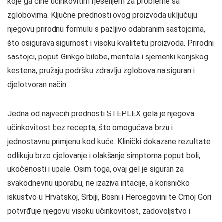
koje ga čine učinkovitim rješenjem za probleme sa
zglobovima. Ključne prednosti ovog proizvoda uključuju
njegovu prirodnu formulu s pažljivo odabranim sastojcima,
što osigurava sigurnost i visoku kvalitetu proizvoda. Prirodni
sastojci, poput Ginkgo bilobe, mentola i sjemenki konjskog
kestena, pružaju podršku zdravlju zglobova na siguran i
djelotvoran način.
Jedna od najvećih prednosti STEPLEX gela je njegova
učinkovitost bez recepta, što omogućava brzu i
jednostavnu primjenu kod kuće. Klinički dokazane rezultate
odlikuju brzo djelovanje i olakšanje simptoma poput boli,
ukočenosti i upale. Osim toga, ovaj gel je siguran za
svakodnevnu uporabu, ne izaziva iritacije, a korisničko
iskustvo u Hrvatskoj, Srbiji, Bosni i Hercegovini te Crnoj Gori
potvrđuje njegovu visoku učinkovitost, zadovoljstvo i