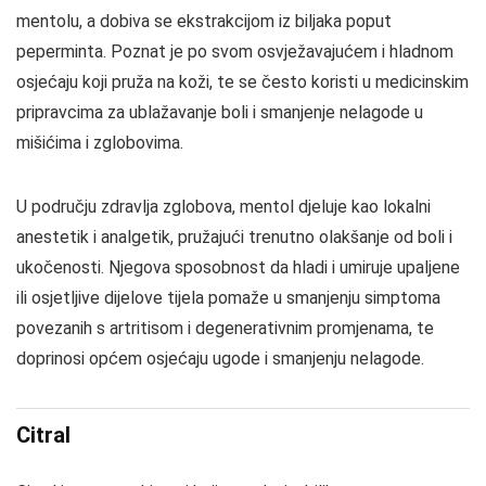
mentolu, a dobiva se ekstrakcijom iz biljaka poput
peperminta. Poznat je po svom osvježavajućem i hladnom
osjećaju koji pruža na koži, te se često koristi u medicinskim
pripravcima za ublažavanje boli i smanjenje nelagode u
mišićima i zglobovima.
U području zdravlja zglobova, mentol djeluje kao lokalni
anestetik i analgetik, pružajući trenutno olakšanje od boli i
ukočenosti. Njegova sposobnost da hladi i umiruje upaljene
ili osjetljive dijelove tijela pomaže u smanjenju simptoma
povezanih s artritisom i degenerativnim promjenama, te
doprinosi općem osjećaju ugode i smanjenju nelagode.
Citral