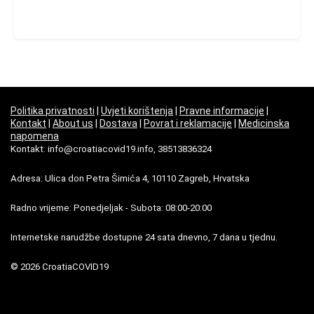
Politika privatnosti
|
Uvjeti korištenja
|
Pravne informacije
|
Kontakt
|
About us
|
Dostava
|
Povrat i reklamacije
|
Medicinska
napomena
Kontakt: info@croatiacovid19.info, 38513836324
Adresa: Ulica don Petra Šimića 4, 10110 Zagreb, Hrvatska
Radno vrijeme: Ponedjeljak - Subota: 08:00-20:00
Internetske narudžbe dostupne 24 sata dnevno, 7 dana u tjednu.
© 2026 CroatiaCOVID19