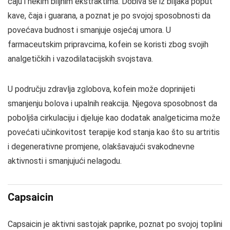
čaju i nekim biljnim ekstraktima. Dobiva se iz biljaka poput
kave, čaja i guarana, a poznat je po svojoj sposobnosti da
povećava budnost i smanjuje osjećaj umora. U
farmaceutskim pripravcima, kofein se koristi zbog svojih
analgetičkih i vazodilatacijskih svojstava.
U području zdravlja zglobova, kofein može doprinijeti
smanjenju bolova i upalnih reakcija. Njegova sposobnost da
poboljša cirkulaciju i djeluje kao dodatak analgeticima može
povećati učinkovitost terapije kod stanja kao što su artritis
i degenerativne promjene, olakšavajući svakodnevne
aktivnosti i smanjujući nelagodu.
Capsaicin
Capsaicin je aktivni sastojak paprike, poznat po svojoj toplini