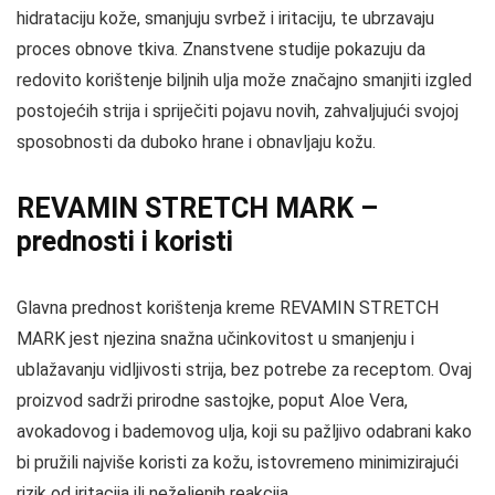
hidrataciju kože, smanjuju svrbež i iritaciju, te ubrzavaju
proces obnove tkiva. Znanstvene studije pokazuju da
redovito korištenje biljnih ulja može značajno smanjiti izgled
postojećih strija i spriječiti pojavu novih, zahvaljujući svojoj
sposobnosti da duboko hrane i obnavljaju kožu.
REVAMIN STRETCH MARK –
prednosti i koristi
Glavna prednost korištenja kreme REVAMIN STRETCH
MARK jest njezina snažna učinkovitost u smanjenju i
ublažavanju vidljivosti strija, bez potrebe za receptom. Ovaj
proizvod sadrži prirodne sastojke, poput Aloe Vera,
avokadovog i bademovog ulja, koji su pažljivo odabrani kako
bi pružili najviše koristi za kožu, istovremeno minimizirajući
rizik od iritacija ili neželjenih reakcija.