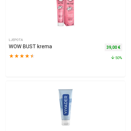
LJEPOTA
WOW BUST krema
Izvorna cijena
Trenu
39,00
€
★
★
★
★
★
50%