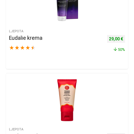
LJEPOTA
Eudalie krema
Izvorna cijena
Trenu
29,00
€
★
★
★
★
★
50%
LJEPOTA