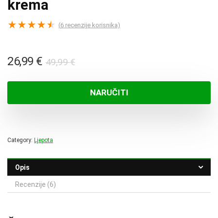
krema
★
★
★
★
★
(
6
recenzije korisnika)
Izvorna
Trenutna
26,99
€
49,99
€
cijena
cijena
bila
je:
NARUČITI
je:
26,99 €.
49,99 €.
Category:
Ljepota
Opis
Recenzije (6)