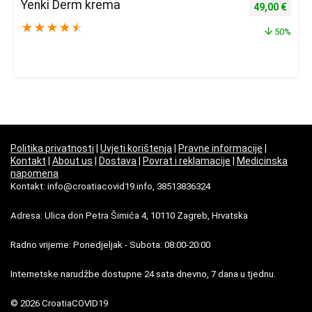
Yenki Derm krema
Izvorna cijena
Trenu
49,00
€
★
★
★
★
★
50%
Politika privatnosti
|
Uvjeti korištenja
|
Pravne informacije
|
Kontakt
|
About us
|
Dostava
|
Povrat i reklamacije
|
Medicinska
napomena
Kontakt: info@croatiacovid19.info, 38513836324
Adresa: Ulica don Petra Šimića 4, 10110 Zagreb, Hrvatska
Radno vrijeme: Ponedjeljak - Subota: 08:00-20:00
Internetske narudžbe dostupne 24 sata dnevno, 7 dana u tjednu.
© 2026 CroatiaCOVID19