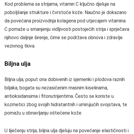
Kod problema sa strijama, vitamin C ključno djeluje na
poboljšanje strukture i čvrstoće kože. Naučno je dokazano
da povećana proizvodnja kolagena pod utjecajem vitamina
C pomaže u smanjenju vidljivosti postojećih strija i sprječava
njihovo daljnje širenje, čime se podržava obnova i zdravlje
vezivnog tkiva.
Biljna ulja
Biljna ulja, poput ona dobivenih iz sjemenki i plodova raznih
biljaka, bogata su nezasićenim masnim kiselinama,
antioksidansima i fitonutrijentima. Često se koriste u
kozmetici zbog svojih hidratantnih i umirujućih svojstava, te
pomažu u obnavljanju oštećene kože.
U liječenju strija, biljna ulja djeluju na povećanje elastičnosti i