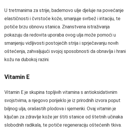
U tretmanima za strije, bademovo ulje djeluje na povećanje
elastičnosti i čvrstoće kože, smanjuje svrbež i iritaciju, te
potiče brzu obnovu stanica. Znanstvena istraživanja
pokazuju da redovita uporaba ovog ulja može pomoći u
smanjenju vidljivosti postojećih strija i sprječavanju novih
oštećenja, zahvaljujući svojoj sposobnosti da obnavlja i hrani
kožu na dubokoj razini.
Vitamin E
Vitamin E je skupina topljivih vitamina s antioksidativnim
svojstvima, a njegovo porijeklo je iz prirodnih izvora poput
biljnog ulja, orašastih plodova i sjemenki. Ovaj vitamin je
ključan za zdravlje kože jer štiti stanice od štetnih učinaka
slobodnih radikala, te potiče regeneraciju oštećenih tkiva.