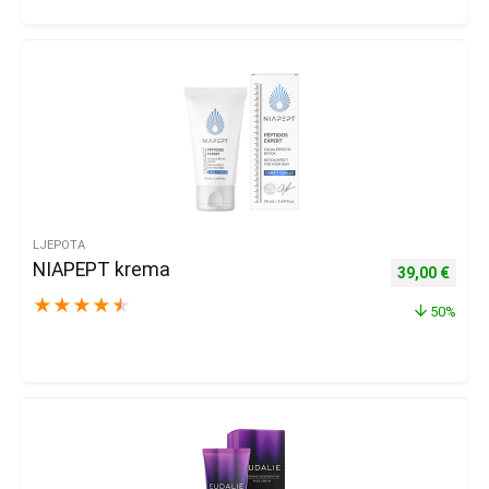
LJEPOTA
NIAPEPT krema
Izvorna cijena
Trenu
39,00
€
★
★
★
★
★
50%