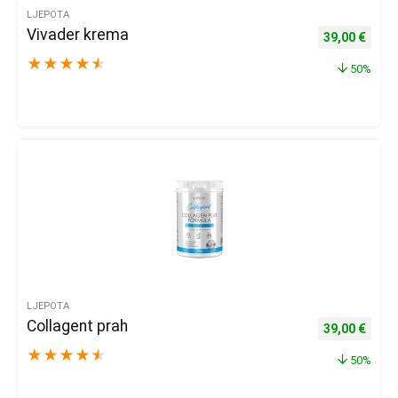
LJEPOTA
Vivader krema
Izvorna cijena
Trenu
39,00
€
★
★
★
★
★
50%
LJEPOTA
Collagent prah
Izvorna cijena
Trenu
39,00
€
★
★
★
★
★
50%