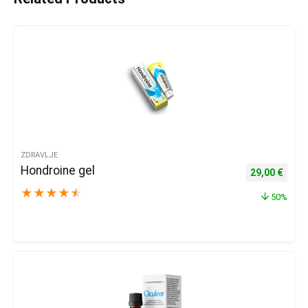
ZDRAVLJE
Hondroine gel
Izvorna cijena
Trenu
29,00
€
★
★
★
★
★
50%