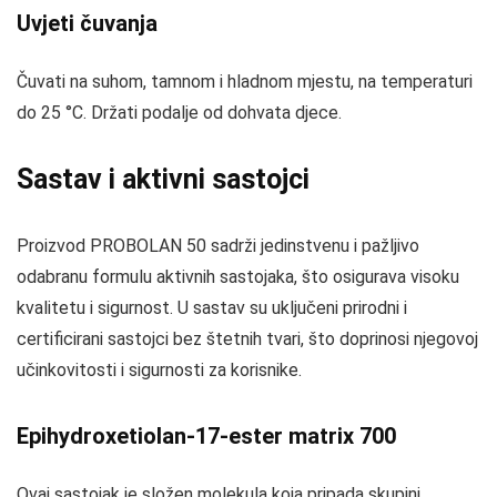
Uvjeti čuvanja
Čuvati na suhom, tamnom i hladnom mjestu, na temperaturi
do 25 °C. Držati podalje od dohvata djece.
Sastav i aktivni sastojci
Proizvod PROBOLAN 50 sadrži jedinstvenu i pažljivo
odabranu formulu aktivnih sastojaka, što osigurava visoku
kvalitetu i sigurnost. U sastav su uključeni prirodni i
certificirani sastojci bez štetnih tvari, što doprinosi njegovoj
učinkovitosti i sigurnosti za korisnike.
Epihydroxetiolan-17-ester matrix 700
Ovaj sastojak je složen molekula koja pripada skupini