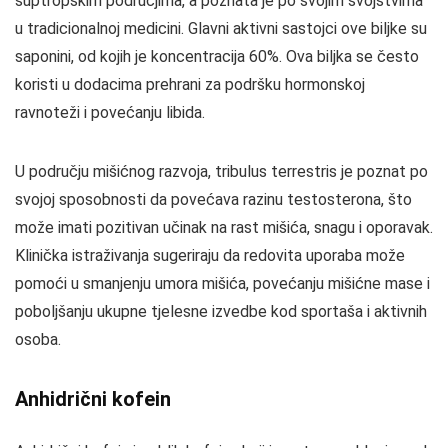
suptropskim područjima, a poznata je po svojim svojstvima
u tradicionalnoj medicini. Glavni aktivni sastojci ove biljke su
saponini, od kojih je koncentracija 60%. Ova biljka se često
koristi u dodacima prehrani za podršku hormonskoj
ravnoteži i povećanju libida.
U području mišićnog razvoja, tribulus terrestris je poznat po
svojoj sposobnosti da povećava razinu testosterona, što
može imati pozitivan učinak na rast mišića, snagu i oporavak.
Klinička istraživanja sugeriraju da redovita uporaba može
pomoći u smanjenju umora mišića, povećanju mišićne mase i
poboljšanju ukupne tjelesne izvedbe kod sportaša i aktivnih
osoba.
Anhidrični kofein