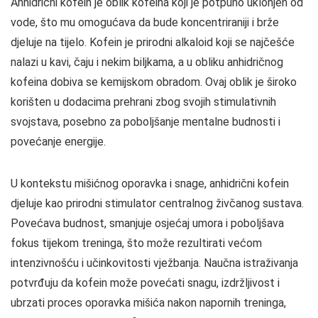
Anhidrični kofein je oblik kofeina koji je potpuno uklonjen od
vode, što mu omogućava da bude koncentriraniji i brže
djeluje na tijelo. Kofein je prirodni alkaloid koji se najčešće
nalazi u kavi, čaju i nekim biljkama, a u obliku anhidričnog
kofeina dobiva se kemijskom obradom. Ovaj oblik je široko
korišten u dodacima prehrani zbog svojih stimulativnih
svojstava, posebno za poboljšanje mentalne budnosti i
povećanje energije.
U kontekstu mišićnog oporavka i snage, anhidrični kofein
djeluje kao prirodni stimulator centralnog živčanog sustava.
Povećava budnost, smanjuje osjećaj umora i poboljšava
fokus tijekom treninga, što može rezultirati većom
intenzivnošću i učinkovitosti vježbanja. Naučna istraživanja
potvrđuju da kofein može povećati snagu, izdržljivost i
ubrzati proces oporavka mišića nakon napornih treninga,