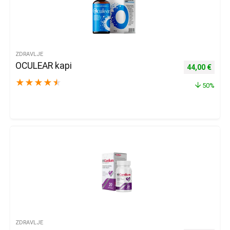
ZDRAVLJE
OCULEAR kapi
Izvorna cijena
Trenu
44,00
€
★
★
★
★
★
50%
ZDRAVLJE