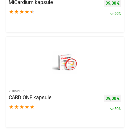
MiCardium kapsule
Izvorna cijena
Trenu
39,00
€
★
★
★
★
★
50%
ZDRAVLJE
CARDIONE kapsule
Izvorna cijena
Trenu
39,00
€
★
★
★
★
★
50%