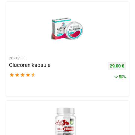
ZDRAVLJE
Glucoren kapsule
Izvorna cijena
Trenu
29,00
€
★
★
★
★
★
50%