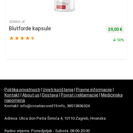
ZDRAVLJE
Blutforde kapsule
Izvorna cijena
Trenu
29,00
€
★
★
★
★
★
50%
Politika privatnosti
|
Uvjeti korištenja
|
Pravne informacije
|
Kontakt
|
About us
|
Dostava
|
Povrat i reklamacije
|
Medicinska
napomena
Kontakt: info@croatiacovid19.info, 38513836324
Adresa: Ulica don Petra Šimića 4, 10110 Zagreb, Hrvatska
Radno vrijeme: Ponedjeljak - Subota: 08:00-20:00