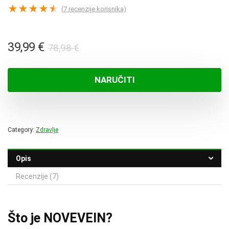
★
★
★
★
★
(
7
recenzije korisnika)
Izvorna
Trenutna
39,99
€
78,98
€
cijena
cijena
bila
je:
NARUČITI
je:
39,99 €.
78,98 €.
Category:
Zdravlje
Opis
Recenzije (7)
Što je NOVEVEIN?