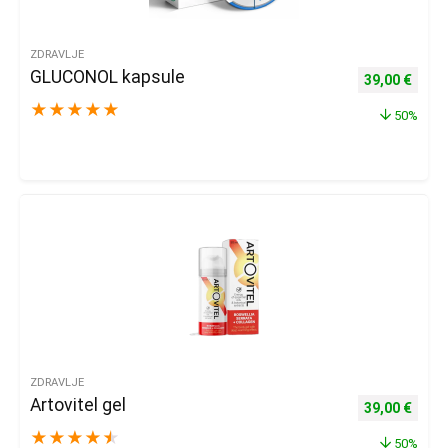
ZDRAVLJE
GLUCONOL kapsule
Izvorna cijena
Trenu
39,00
€
★
★
★
★
★
50%
ZDRAVLJE
Artovitel gel
Izvorna cijena
Trenu
39,00
€
★
★
★
★
★
50%