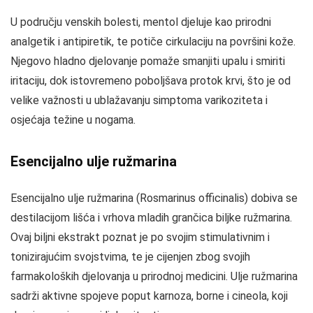
U području venskih bolesti, mentol djeluje kao prirodni
analgetik i antipiretik, te potiče cirkulaciju na površini kože.
Njegovo hladno djelovanje pomaže smanjiti upalu i smiriti
iritaciju, dok istovremeno poboljšava protok krvi, što je od
velike važnosti u ublažavanju simptoma varikoziteta i
osjećaja težine u nogama.
Esencijalno ulje ružmarina
Esencijalno ulje ružmarina (Rosmarinus officinalis) dobiva se
destilacijom lišća i vrhova mladih grančica biljke ružmarina.
Ovaj biljni ekstrakt poznat je po svojim stimulativnim i
tonizirajućim svojstvima, te je cijenjen zbog svojih
farmakoloških djelovanja u prirodnoj medicini. Ulje ružmarina
sadrži aktivne spojeve poput karnoza, borne i cineola, koji