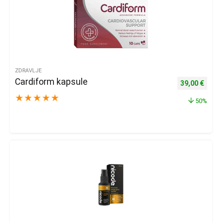
ZDRAVLJE
Cardiform kapsule
Izvorna cijena
Trenu
39,00
€
★
★
★
★
★
50%