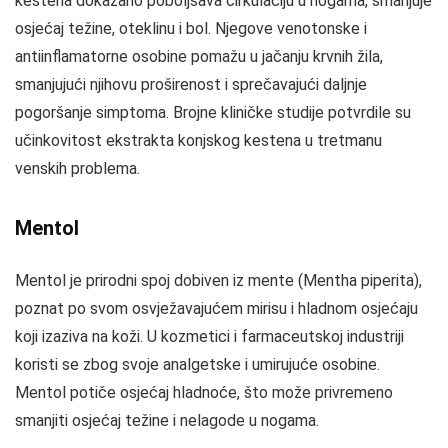
kestena dokazano poboljšava cirkulaciju u nogama, smanjuje
osjećaj težine, oteklinu i bol. Njegove venotonske i
antiinflamatorne osobine pomažu u jačanju krvnih žila,
smanjujući njihovu proširenost i sprečavajući daljnje
pogoršanje simptoma. Brojne kliničke studije potvrdile su
učinkovitost ekstrakta konjskog kestena u tretmanu
venskih problema.
Mentol
Mentol je prirodni spoj dobiven iz mente (Mentha piperita),
poznat po svom osvježavajućem mirisu i hladnom osjećaju
koji izaziva na koži. U kozmetici i farmaceutskoj industriji
koristi se zbog svoje analgetske i umirujuće osobine.
Mentol potiče osjećaj hladnoće, što može privremeno
smanjiti osjećaj težine i nelagode u nogama.