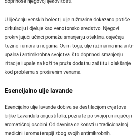
doprinose njegovoj ljekovitosti.
U liječenju venskih bolesti, ulje ružmarina dokazano potiče
cirkulaciju i djeluje kao venotonsko sredstvo. Njegovi
prokrvljujući učinci pomažu smanjenju oteklina, osjećaja
težine i umora u nogama. Osim toga, ulje ružmarina ima anti-
upalna i antimikrobna svojstva, što doprinosi smanjenju
iritacije i upale na koži te pruža dodatnu zaštitu i olakšanje
kod problema s proširenim venama.
Esencijalno ulje lavande
Esencijalno ulje lavande dobiva se destilacijom cvjetova
biljke Lavandula angustifolia, poznate po svojoj umirujućoj i
aromatičnoj osobini. Od davnina se koristi u tradicionalnoj
medicini i aromaterapiji zbog svojih antimikrobnih,