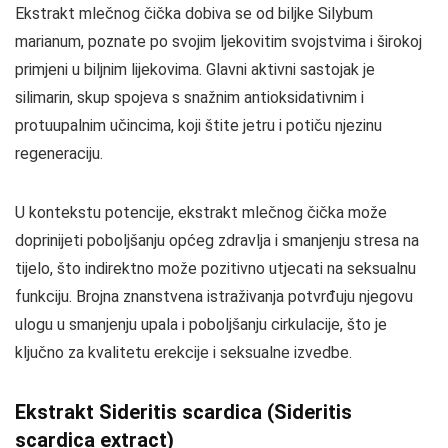
Ekstrakt mlečnog čička dobiva se od biljke Silybum
marianum, poznate po svojim ljekovitim svojstvima i širokoj
primjeni u biljnim lijekovima. Glavni aktivni sastojak je
silimarin, skup spojeva s snažnim antioksidativnim i
protuupalnim učincima, koji štite jetru i potiču njezinu
regeneraciju.
U kontekstu potencije, ekstrakt mlečnog čička može
doprinijeti poboljšanju općeg zdravlja i smanjenju stresa na
tijelo, što indirektno može pozitivno utjecati na seksualnu
funkciju. Brojna znanstvena istraživanja potvrđuju njegovu
ulogu u smanjenju upala i poboljšanju cirkulacije, što je
ključno za kvalitetu erekcije i seksualne izvedbe.
Ekstrakt Sideritis scardica (Sideritis
scardica extract)