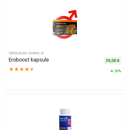
SEKSUALNO ZDRAVLJE
Eroboost kapsule
Izvorna cijena
Trenu
39,00
€
★
★
★
★
★
50%