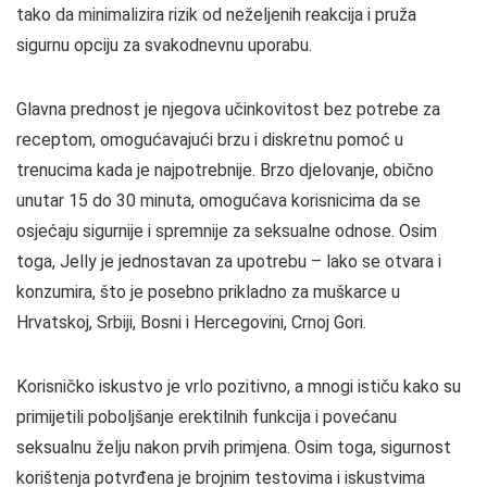
tako da minimalizira rizik od neželjenih reakcija i pruža
sigurnu opciju za svakodnevnu uporabu.
Glavna prednost je njegova učinkovitost bez potrebe za
receptom, omogućavajući brzu i diskretnu pomoć u
trenucima kada je najpotrebnije. Brzo djelovanje, obično
unutar 15 do 30 minuta, omogućava korisnicima da se
osjećaju sigurnije i spremnije za seksualne odnose. Osim
toga, Jelly je jednostavan za upotrebu – lako se otvara i
konzumira, što je posebno prikladno za muškarce u
Hrvatskoj, Srbiji, Bosni i Hercegovini, Crnoj Gori.
Korisničko iskustvo je vrlo pozitivno, a mnogi ističu kako su
primijetili poboljšanje erektilnih funkcija i povećanu
seksualnu želju nakon prvih primjena. Osim toga, sigurnost
korištenja potvrđena je brojnim testovima i iskustvima