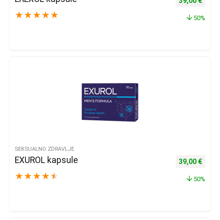
39,00
€
★
★
★
★
★
50%
SEKSUALNO ZDRAVLJE
EXUROL kapsule
Izvorna cijena
Trenu
39,00
€
★
★
★
★
★
50%