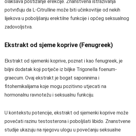
olakšava postizanje erekcije. Znanstvena istraživanja
potvrđuju da L-Citrulline može biti učinkovitije od nekih
lijekova u poboljšanju erektilne funkcije i općeg seksualnog
zadovoljstva.
Ekstrakt od sjeme koprive (Fenugreek)
Ekstrakt od sjemenki koprive, poznat i kao fenugreek, je
biljni dodatak koji potječe iz biljke Trigonella foenum-
graecum. Ovaj ekstrakt je bogat saponinima i
fitohemikalijama koje mogu pozitivno utjecati na
hormonalnu ravnotežu i seksualnu funkciju.
U kontekstu potencije, ekstrakt od sjemenki koprive može
povećati razinu testosterona i poboljšati libido. Znanstvene
studije ukazuju na njegovu ulogu u povećanju seksualne