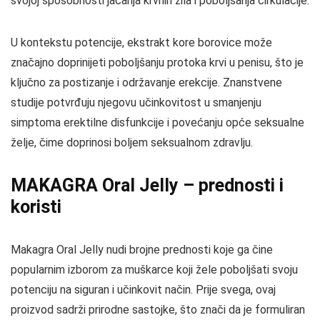
svojoj sposobnosti jačanja krvnih žila i poboljšanja cirkulacije.
U kontekstu potencije, ekstrakt kore borovice može
značajno doprinijeti poboljšanju protoka krvi u penisu, što je
ključno za postizanje i održavanje erekcije. Znanstvene
studije potvrđuju njegovu učinkovitost u smanjenju
simptoma erektilne disfunkcije i povećanju opće seksualne
želje, čime doprinosi boljem seksualnom zdravlju.
MAKAGRA Oral Jelly – prednosti i
koristi
Makagra Oral Jelly nudi brojne prednosti koje ga čine
popularnim izborom za muškarce koji žele poboljšati svoju
potenciju na siguran i učinkovit način. Prije svega, ovaj
proizvod sadrži prirodne sastojke, što znači da je formuliran