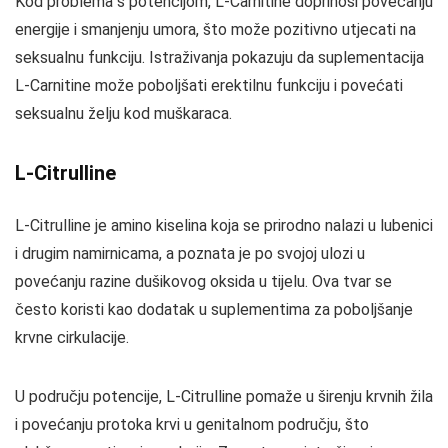
Kod problema s potencijom, L-Carnitine doprinosi povećanju
energije i smanjenju umora, što može pozitivno utjecati na
seksualnu funkciju. Istraživanja pokazuju da suplementacija
L-Carnitine može poboljšati erektilnu funkciju i povećati
seksualnu želju kod muškaraca.
L-Citrulline
L-Citrulline je amino kiselina koja se prirodno nalazi u lubenici
i drugim namirnicama, a poznata je po svojoj ulozi u
povećanju razine dušikovog oksida u tijelu. Ova tvar se
često koristi kao dodatak u suplementima za poboljšanje
krvne cirkulacije.
U području potencije, L-Citrulline pomaže u širenju krvnih žila
i povećanju protoka krvi u genitalnom području, što