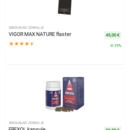
SEKSUALNO ZDRAVLJE
VIGOR MAX NATURE flaster
Izvorna cijena
Trenu
49,00
€
★
★
★
★
★
35%
SEKSUALNO ZDRAVLJE
EREXOL kapsule
Izvorna cijena
Trenu