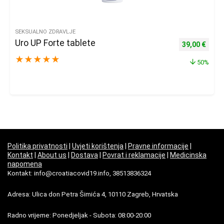
SEKSUALNO ZDRAVLJE
Uro UP Forte tablete
Izvorna cijena
Trenu
39,00
€
★
★
★
★
★
50%
Politika privatnosti
|
Uvjeti korištenja
|
Pravne informacije
|
Kontakt
|
About us
|
Dostava
|
Povrat i reklamacije
|
Medicinska
napomena
Kontakt: info@croatiacovid19.info, 38513836324
Adresa: Ulica don Petra Šimića 4, 10110 Zagreb, Hrvatska
Radno vrijeme: Ponedjeljak - Subota: 08:00-20:00