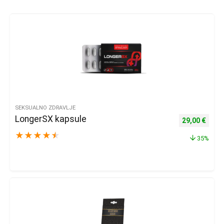
SEKSUALNO ZDRAVLJE
LongerSX kapsule
Izvorna cijena
Trenu
29,00
€
★
★
★
★
★
35%