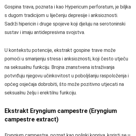
Gospina trava, poznata i kao Hypericum perforatum, je biljka
s dugom tradicijom u liječenju depresije i anksioznosti.
Sadrži hipericin i druge spojeve koji djeluju na serotoninski
sustav i imaju antidepresivna svojstva.
U kontekstu potencije, ekstrakt gospine trave može
pomoći u smanjenju stresa i anksioznosti, koji često utječu
na seksualnu funkciju. Brojna znanstvena istraživanja
potvrđuju njegovu učinkovitost u poboljšanju raspoloženja i
općeg osjećaja dobrobiti, što može pozitivno utjecati na
seksualnu želju i erektilnu funkciju.
Ekstrakt Eryngium campestre (Eryngium
campestre extract)
Eryngium campestre, poznat kao poljski kopriva, koristi se u