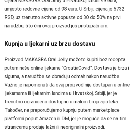
Cijena MAKAGRA Oral Jelly u Hrvatskoj iznosi 49 eura,
umjesto redovne cijene od 98 eura. U Srbiji, cijena je 5732
RSD, uz trenutno aktivne popuste od 30 do 50% na prvi
narudžbu, što čini ovaj proizvod još pristupačnijim.
Kupnja u ljekarni uz brzu dostavu
Proizvod MAKAGRA Oral Jelly možete kupiti bez recepta
putem naše online ljekarne “CroatiaCovid”. Dostava je brza i
sigurna, a narudžbe se obrađuju odmah nakon narudžbe.
Važno je napomenuti da ovaj proizvod nije dostupan u online
ljekarnama ili ljekarnim lancima u Hrvatskoj, Srbiji, jer je
trenutno ograničeno dostupno u malom broju apoteka.
Također, ne preporučujemo kupnju putem marketplace
platformi poput Amazon ili DM, jer je moguće da se na tim
stranicama prodaje lažni ili neoriginalni proizvodi.