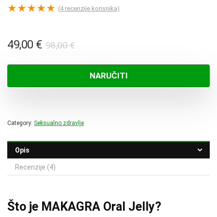
★
★
★
★
★
(
4
recenzije korisnika)
Izvorna
Trenutna
49,00
€
98,00
€
cijena
cijena
bila
je:
NARUČITI
je:
49,00 €.
98,00 €.
Category:
Seksualno zdravlje
Opis
Recenzije (4)
Što je MAKAGRA Oral Jelly?