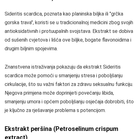
Sideritis scardica, poznata kao planinska biljka ili "grčka
gorska trava", koristi se u tradicionalnoj medicini zbog svojih
antioksidativnih i protuupalnih svojstava. Ekstrakt se dobiva
od sušenih cvjetova i lišća ove biljke, bogate flavonoidima i
drugim biljnim spojevima.
Znanstvena istraživanja pokazuju da ekstrakt Sideritis
scardica može pomoći u smanjenju stresa i poboljšanju
cirkulacije, što su važni faktori za zdravu seksualnu funkciju.
Njegova primjena može doprinijeti povećanju libida,
smanjenju umora i općem poboljšanju osjećaja dobrobiti, što
je ključno za rješavanje problema s potencijom.
Ekstrakt peršina (Petroselinum crispum
extract)