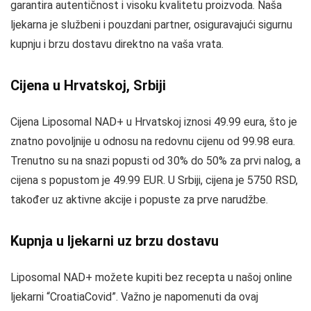
garantira autentičnost i visoku kvalitetu proizvoda. Naša
ljekarna je službeni i pouzdani partner, osiguravajući sigurnu
kupnju i brzu dostavu direktno na vaša vrata.
Cijena u Hrvatskoj, Srbiji
Cijena Liposomal NAD+ u Hrvatskoj iznosi 49.99 eura, što je
znatno povoljnije u odnosu na redovnu cijenu od 99.98 eura.
Trenutno su na snazi popusti od 30% do 50% za prvi nalog, a
cijena s popustom je 49.99 EUR. U Srbiji, cijena je 5750 RSD,
također uz aktivne akcije i popuste za prve narudžbe.
Kupnja u ljekarni uz brzu dostavu
Liposomal NAD+ možete kupiti bez recepta u našoj online
ljekarni “CroatiaCovid”. Važno je napomenuti da ovaj