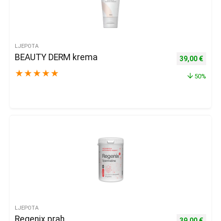
LJEPOTA
BEAUTY DERM krema
Izvorna cijena
Trenu
39,00
€
★
★
★
★
★
50%
LJEPOTA
Regenix prah
Izvorna cijena
Trenu
39,00
€