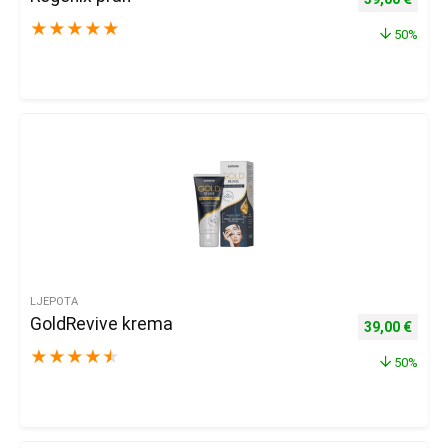
★
★
★
★
★
50%
LJEPOTA
GoldRevive krema
Izvorna cijena
Trenu
39,00
€
★
★
★
★
★
50%