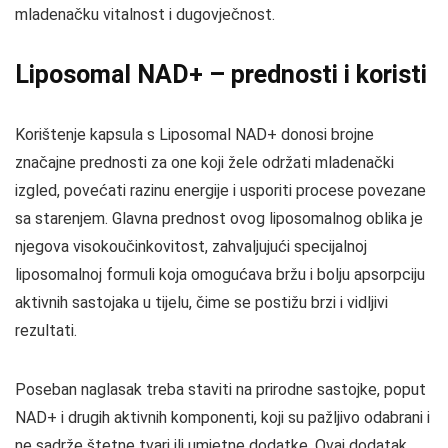
mladenačku vitalnost i dugovječnost.
Liposomal NAD+ – prednosti i koristi
Korištenje kapsula s Liposomal NAD+ donosi brojne
značajne prednosti za one koji žele održati mladenački
izgled, povećati razinu energije i usporiti procese povezane
sa starenjem. Glavna prednost ovog liposomalnog oblika je
njegova visokoučinkovitost, zahvaljujući specijalnoj
liposomalnoj formuli koja omogućava bržu i bolju apsorpciju
aktivnih sastojaka u tijelu, čime se postižu brzi i vidljivi
rezultati.
Poseban naglasak treba staviti na prirodne sastojke, poput
NAD+ i drugih aktivnih komponenti, koji su pažljivo odabrani i
ne sadrže štetne tvari ili umjetne dodatke. Ovaj dodatak