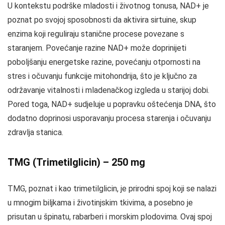
U kontekstu podrške mladosti i životnog tonusa, NAD+ je
poznat po svojoj sposobnosti da aktivira sirtuine, skup
enzima koji reguliraju stanične procese povezane s
staranjem. Povećanje razine NAD+ može doprinijeti
poboljšanju energetske razine, povećanju otpornosti na
stres i očuvanju funkcije mitohondrija, što je ključno za
održavanje vitalnosti i mladenačkog izgleda u starijoj dobi.
Pored toga, NAD+ sudjeluje u popravku oštećenja DNA, što
dodatno doprinosi usporavanju procesa starenja i očuvanju
zdravlja stanica.
TMG (Trimetilglicin) – 250 mg
TMG, poznat i kao trimetilglicin, je prirodni spoj koji se nalazi
u mnogim biljkama i životinjskim tkivima, a posebno je
prisutan u špinatu, rabarberi i morskim plodovima. Ovaj spoj