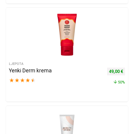
LJEPOTA
Yenki Derm krema
Izvorna cijena
Trenu
49,00
€
★
★
★
★
★
50%