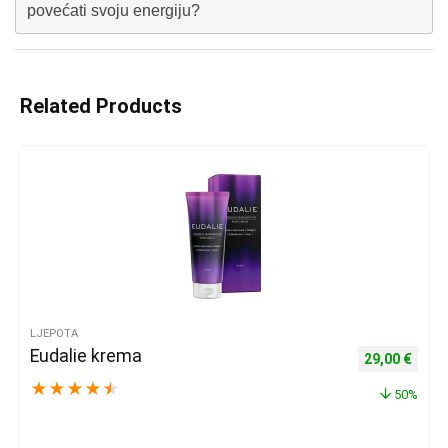
povećati svoju energiju?
Related Products
LJEPOTA
Eudalie krema
Izvorna cijena
Trenu
29,00
€
★
★
★
★
★
50%