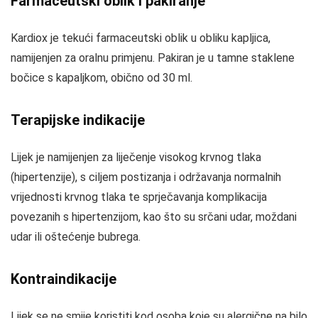
Farmaceutski oblik i pakiranje
Kardiox je tekući farmaceutski oblik u obliku kapljica,
namijenjen za oralnu primjenu. Pakiran je u tamne staklene
bočice s kapaljkom, obično od 30 ml.
Terapijske indikacije
Lijek je namijenjen za liječenje visokog krvnog tlaka
(hipertenzije), s ciljem postizanja i održavanja normalnih
vrijednosti krvnog tlaka te sprječavanja komplikacija
povezanih s hipertenzijom, kao što su srčani udar, moždani
udar ili oštećenje bubrega.
Kontraindikacije
Lijek se ne smije koristiti kod osoba koje su alergične na bilo