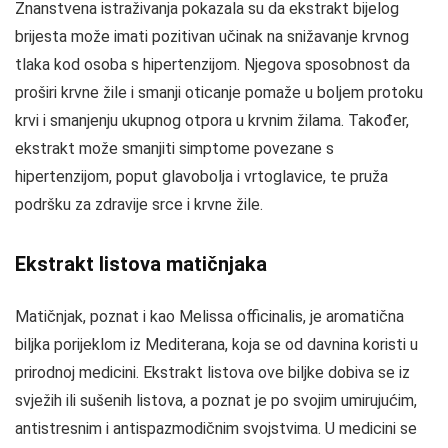
Znanstvena istraživanja pokazala su da ekstrakt bijelog
brijesta može imati pozitivan učinak na snižavanje krvnog
tlaka kod osoba s hipertenzijom. Njegova sposobnost da
proširi krvne žile i smanji oticanje pomaže u boljem protoku
krvi i smanjenju ukupnog otpora u krvnim žilama. Također,
ekstrakt može smanjiti simptome povezane s
hipertenzijom, poput glavobolja i vrtoglavice, te pruža
podršku za zdravije srce i krvne žile.
Ekstrakt listova matičnjaka
Matičnjak, poznat i kao Melissa officinalis, je aromatična
biljka porijeklom iz Mediterana, koja se od davnina koristi u
prirodnoj medicini. Ekstrakt listova ove biljke dobiva se iz
svježih ili sušenih listova, a poznat je po svojim umirujućim,
antistresnim i antispazmodičnim svojstvima. U medicini se