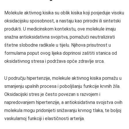
Molekule aktivnog kisika su oblik kisika koji posjeduje visoku
oksidacijsku sposobnost, a nastaju kao prirodni ili sintetski
produkti. U medicinskom kontekstu, ove molekule imaju
snažna antioksidativna svojstva, pomažući neutralizirati
štetne slobodne radikale u tijelu. Njihova prisutnost u
formulama poput ovog lijeka doprinosi zaštiti stanica od
oksidativnog stresa i podržava opće zdravlje srca.
U području hipertenzije, molekule aktivnog kisika pomažu u
smanjenju upalnih procesa i poboljšanju funkcije krvnih žila.
Oksidacijski stres je često povezan s razvojem i
napredovanjem hipertenzije, a antioksidativna svojstva ovih
molekula mogu pridonijeti snižavanju krvnog tlaka, te boljoj
vaskularnoj funkciji i elastičnosti arterija.