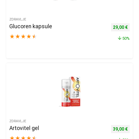
ZDRAVLJE
Glucoren kapsule
Izvorna cijena
Trenu
29,00
€
★
★
★
★
★
50%
ZDRAVLJE
Artovitel gel
Izvorna cijena
Trenu
39,00
€
★
★
★
★
★