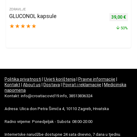
ZDRAVLJE
GLUCONOL kapsule
Izvorna cijena
Trenu
39,00
€
★
★
★
★
★
50%
Politika privatnosti
|
Uvjeti korištenja
|
Pravne informacije
|
Kontakt
|
About us
|
Dostava
|
Povrat i reklamacije
|
Medicinska
napomena
Kontakt: info@croatiacovid19.info, 38513836324
Adresa: Ulica don Petra Šimića 4, 10110 Zagreb, Hrvatska
Radno vrijeme: Ponedjeljak - Subota: 08:00-20:00
Internetske narudžbe dostupne 24 sata dnevno, 7 dana u tjednu.