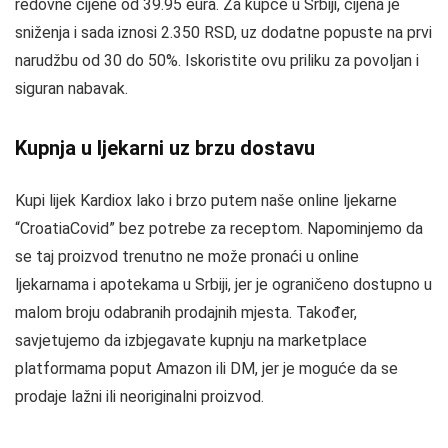
redovne cijene od 39.95 eura. Za kupce u Srbiji, cijena je
sniženja i sada iznosi 2.350 RSD, uz dodatne popuste na prvi
narudžbu od 30 do 50%. Iskoristite ovu priliku za povoljan i
siguran nabavak.
Kupnja u ljekarni uz brzu dostavu
Kupi lijek Kardiox lako i brzo putem naše online ljekarne
“CroatiaCovid” bez potrebe za receptom. Napominjemo da
se taj proizvod trenutno ne može pronaći u online
ljekarnama i apotekama u Srbiji, jer je ograničeno dostupno u
malom broju odabranih prodajnih mjesta. Također,
savjetujemo da izbjegavate kupnju na marketplace
platformama poput Amazon ili DM, jer je moguće da se
prodaje lažni ili neoriginalni proizvod.