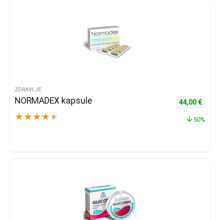
ZDRAVLJE
NORMADEX kapsule
Izvorna cijena
Trenu
44,00
€
★
★
★
★
★
50%