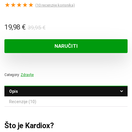
★
★
★
★
★
(
10
recenzije korisnika)
Izvorna
Trenutna
19,98
€
39,95
€
cijena
cijena
bila
je:
NARUČITI
je:
19,98 €.
39,95 €.
Category:
Zdravlje
Opis
Recenzije (10)
Što je Kardiox?