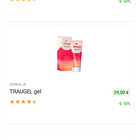
50%
ZDRAVLJE
TRAUGEL gel
Izvorna cijena
Trenu
39,00
€
★
★
★
★
★
50%