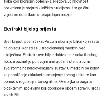
tlaka kod kroničnih bolesnika. Njegova učinkovitost
potvrđena je brojnim kliničkim studijama, što ga čini
vrijednim dodatkom u terapiji hipertenzije.
Ekstrakt bijelog brijesta
Bijeli brijest, poznat i kaoViscum album, je biljka koja raste
na drveću i koristi se u tradicionalnoj medicini već
stoljećima. Ekstrakt ove biljke dobiva se iz soka ili suhog
lišća, a poznat je po svojim umirujućim i stimulativnim
svojstvima na kardiovaskularni sustav. U medicini se koristi
za poboljšanje cirkulacije, smanjenje krvnog tlaka te kao
pomoć u regulaciji srčanog ritma. Ova biljka je bogata
bioaktivnim spojevima koji doprinose općem zdravlju srca i
krvnih žila.