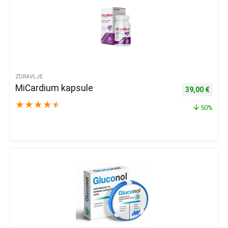
ZDRAVLJE
MiCardium kapsule
Izvorna cijena
Trenu
39,00
€
★
★
★
★
★
50%