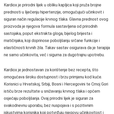
Kardiox je prirodni lijek u obliku kapljica koji pruža brojne
prednosti u liječenju hipertenzije, omogućujući učinkovit i
siguran način regulacije krvnog tlaka. Glavna prednost ovog
proizvoda je njegova formula sastavljena od prirodnih
sastojaka, poput ekstrakta gloga, bijelog brijesta i
matičnjaka, koji doprinose poboljšanju srčane funkcije i
elastičnosti krvnih žila. Takav sastav osigurava da je terapija
ne samo učinkovita, već i sigurna za dugotrajnu upotrebu.
Kardiox je jednostavan za korištenje bez recepta, što
omogućava široku dostupnost i brzu primjenu kod kuće.
Korisnici u Hrvatskoj, Srbiji, Bosni i Hercegovini te Crnoj Gori
ističu brze rezultate u snižavanju krvnog tlaka i općem
osjećaju poboljšanja. Ovaj prirodni lijek je siguran za
svakodnevnu uporabu, bez nuspojava i s pozitivnim
iskustvima korisnika koji potvrđuju njegovu učinkovitost i