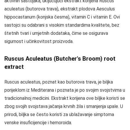
aktivnih sastojaka, uključujući ekstrakt korijena Ruscus
aculeatus (butorova trava), ekstrakt plodova Aesculus
hippocastanum (konjska česma), vitamin C i vitamin E. Ovi
sastojci su odabrani s visokim standardima kvalitete, bez
štetnih tvari i umjetnih dodataka, čime se osigurava
sigurnost i učinkovitost proizvoda.
Ruscus Aculeatus (Butcher's Broom) root
extract
Ruscus aculeatus, poznat kao butorova trava, je biljka
porijeklom iz Mediterana i poznata je po svojim svojstvima u
tradicionalnoj medicini. Ekstrakt korijena ove biljke koristi se
zbog svojih svojstava jačanja krvnih žila i smanjenja upale. U
prirodi, biljka se često koristi za ublažavanje simptoma
venske insuficijencije i hemoroida.