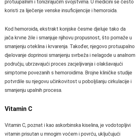
protuupalnim i tonizirajućim svojstvima. U medicini se često
koristi za liječenje venske insuficijencije i hemoroida.
Kod hemoroida, ekstrakt konjske česme djeluje tako da
jača krvne žile i smanjuje njihovu propusnost, što pomaže u
smanjenju oteklina i krvarenja. Također, njegovo protuupalno
djelovanje doprinosi smanjenju svrbeža i nelagode u analnom
području, ubrzavajući proces zacjeljivanja i olakšavajući
simptome povezanih s hemoroidima. Brojne kliničke studije
potvrdile su njegovu učinkovitost u poboljšanju cirkulacije i
smanjenju upalnih procesa.
Vitamin C
Vitamin C, poznat i kao askorbinska kiselina, je vodotopljivi
vitamin prisutan u mnogim voćem i povrću, uključujući