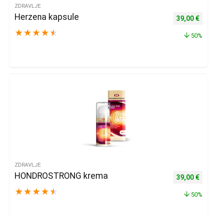
ZDRAVLJE
Herzena kapsule
Izvorna cijena
Trenu
39,00
€
★
★
★
★
★
50%
ZDRAVLJE
HONDROSTRONG krema
Izvorna cijena
Trenu
39,00
€
★
★
★
★
★
50%