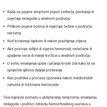
Kada se pojave simptomi poput svrbeža, peckanja ili
osjećaja nelagode u analnom području
Prilikom pojave bolova ili osjećaja težine u području
rektuma
Kod krvarenja tijekom ili nakon pražnjenja crijeva
Ako postoje vidljivi ili osjetni hemoroidi, natečene ili
upaljene veće ili manje kvržice u analnom području
U svrhu smanjenja upale i jačanja krvnih žila kako bi se
spriječila njihova daljnja proširenja
Kao podrška u procesu oporavka nakon medicinskih
zahvata ili tretmana hemoroida
Ove kapsule pomažu u ublažavanju simptoma, smanjenju
nelagode i podršci zdravlju hemorrhoidnog sustava u