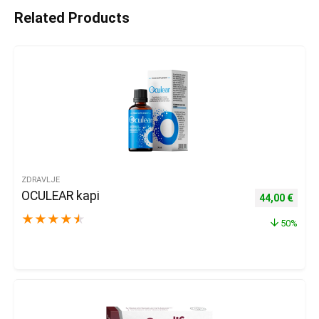
Related Products
ZDRAVLJE
OCULEAR kapi
Izvorna cijena
Trenu
44,00
€
★
★
★
★
★
50%