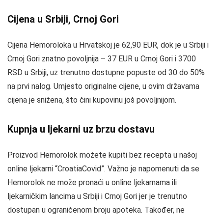
Cijena u Srbiji, Crnoj Gori
Cijena Hemoroloka u Hrvatskoj je 62,90 EUR, dok je u Srbiji i
Crnoj Gori znatno povoljnija – 37 EUR u Crnoj Gori i 3700
RSD u Srbiji, uz trenutno dostupne popuste od 30 do 50%
na prvi nalog. Umjesto originalne cijene, u ovim državama
cijena je snižena, što čini kupovinu još povoljnijom.
Kupnja u ljekarni uz brzu dostavu
Proizvod Hemorolok možete kupiti bez recepta u našoj
online ljekarni “CroatiaCovid”. Važno je napomenuti da se
Hemorolok ne može pronaći u online ljekarnama ili
ljekarničkim lancima u Srbiji i Crnoj Gori jer je trenutno
dostupan u ograničenom broju apoteka. Također, ne