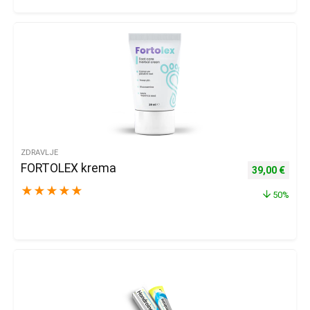
ZDRAVLJE
FORTOLEX krema
Izvorna cijena
Trenu
39,00
€
★
★
★
★
★
50%