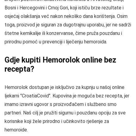
Bosni i Hercegovini i Crnoj Gori, koji ističu brze rezultate i
osjećaj olakšanja već nakon nekoliko dana korištenja. Osim
toga, proizvod je siguran za dugotrajnu uporabu, jer ne sadrži
štetne kemikalije ili konzervanse, čime pruža pouzdanu i
prirodnu pomoć u prevenciji i liječenju hemoroida.
Gdje kupiti Hemorolok online bez
recepta?
Hemorolok dostupan je isključivo za kupnju u našoj online
ljekarni "CroatiaCovid". Kupovina je moguća bez recepta, jer
imamo izravni ugovor s proizvođačem i službeno smo
partneri. Naš cilj je pružiti sigurnu i pouzdanu opciju za sve
korisnike koji žele prirodno i učinkovito rješenje za
hemoroide.