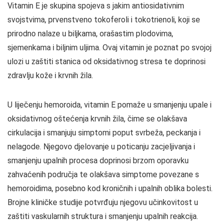
Vitamin E je skupina spojeva s jakim antiosidativnim
svojstvima, prvenstveno tokoferoli i tokotrienoli, koji se
prirodno nalaze u biljkama, orašastim plodovima,
sjemenkama i biljnim uljima. Ovaj vitamin je poznat po svojoj
ulozi u zaštiti stanica od oksidativnog stresa te doprinosi
zdravlju kože i krvnih žila.
U liječenju hemoroida, vitamin E pomaže u smanjenju upale i
oksidativnog oštećenja krvnih žila, čime se olakšava
cirkulacija i smanjuju simptomi poput svrbeža, peckanja i
nelagode. Njegovo djelovanje u poticanju zacjeljivanja i
smanjenju upalnih procesa doprinosi brzom oporavku
zahvaćenih područja te olakšava simptome povezane s
hemoroidima, posebno kod kroničnih i upalnih oblika bolesti.
Brojne kliničke studije potvrđuju njegovu učinkovitost u
zaštiti vaskularnih struktura i smanjenju upalnih reakcija.