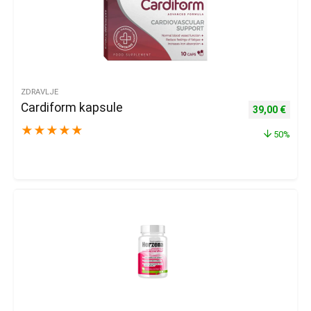
ZDRAVLJE
Cardiform kapsule
Izvorna cijena
Trenu
39,00
€
★
★
★
★
★
50%