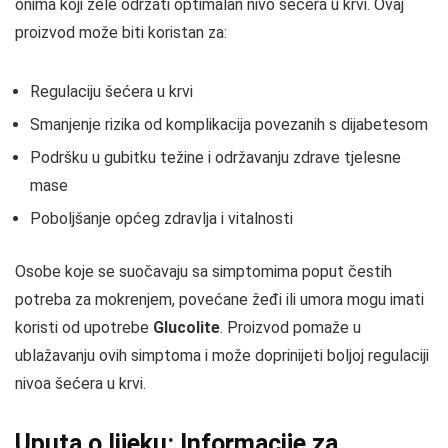
onima koji žele održati optimalan nivo šećera u krvi. Ovaj
proizvod može biti koristan za:
Regulaciju šećera u krvi
Smanjenje rizika od komplikacija povezanih s dijabetesom
Podršku u gubitku težine i održavanju zdrave tjelesne
mase
Poboljšanje općeg zdravlja i vitalnosti
Osobe koje se suočavaju sa simptomima poput čestih
potreba za mokrenjem, povećane žeđi ili umora mogu imati
koristi od upotrebe
Glucolite
. Proizvod pomaže u
ublažavanju ovih simptoma i može doprinijeti boljoj regulaciji
nivoa šećera u krvi.
Uputa o lijeku: Informacije za