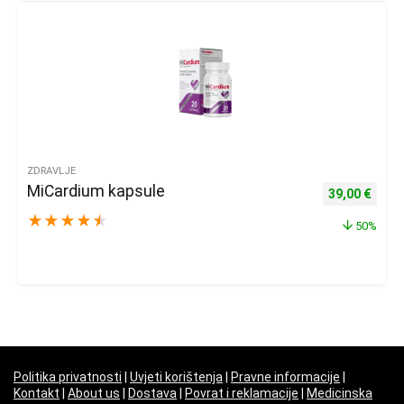
ZDRAVLJE
MiCardium kapsule
Izvorna cijena
Trenu
39,00
€
★
★
★
★
★
50%
Politika privatnosti
|
Uvjeti korištenja
|
Pravne informacije
|
Kontakt
|
About us
|
Dostava
|
Povrat i reklamacije
|
Medicinska