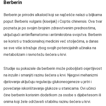
Berberin
Berberin je prirodni alkaloid koji se najčešće nalazi u biljkama
poput Berberis vulgaris (kiseljak) i Coptis chinensis. Ova tvar
poznata je po svojim brojnim zdravstvenim prednostima,
uključujući antiinflamatorna i antimikrobna svojstva. Berberin
se koristi u tradicionalnoj medicini već stoljećima, a danas
se sve više istražuje zbog svojih potencijalnih učinaka na
metabolizam i ravnotežu šećera u krvi.
Studije su pokazale da berberin može poboljšati osjetljivost
na inzulin i smanjiti razinu šećera u krvi. Njegovi mehanizmi
djelovanja uključuju regulaciju glukoneogeneze u jetri i
povećanje iskorištavanja glukoze u stanicama. Ovi učinci
čine berberin korisnim dodatkom za osobe s dijabetesom ili
onima koji žele održavati stabilnu razinu šećera u krvi.