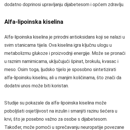
dodatno doprinosi upravljanju dijabetesom i općem zdravlju.
Alfa-lipoinska kiselina
Alfa-lipoinska kiselina je prirodni antioksidans koji se nalazi u
svim stanicama tijela. Ova kiselina igra ključnu ulogu u
metabolizmu glukoze i proizvodnji energije. Može se pronaći
u raznim namirnicama, uključujući špinat, brokulu, kvasac i
meso. Osim toga, ljudsko tijelo je sposobno sintetizirati
alfa-lipoinsku kiselinu, ali u manjim količinama, što znači da
dodatni unos može biti koristan.
Studije su pokazale da alfa-lipoinska kiselina može
poboljšati osjetljivost na inzulin i smanjiti razinu šećera u
krvi, što je posebno važno za osobe s dijabetesom.
Također, može pomoći u sprečavanju neuropatije povezane