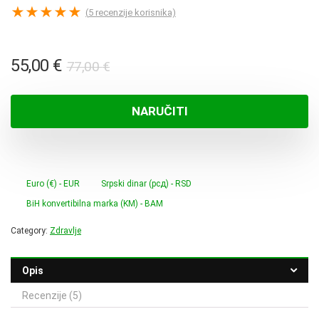
★
★
★
★
★
(
5
recenzije korisnika)
Izvorna
Trenutna
55,00
€
77,00
€
cijena
cijena
bila
je:
NARUČITI
je:
55,00 €.
77,00 €.
Euro (€) - EUR
Srpski dinar (рсд) - RSD
BiH konvertibilna marka (KM) - BAM
Category:
Zdravlje
Opis
Recenzije (5)