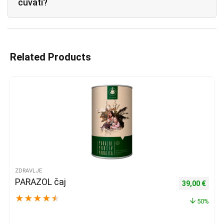
čuvati?
Related Products
ZDRAVLJE
PARAZOL čaj
Izvorna cijena
Trenu
39,00
€
★
★
★
★
★
50%