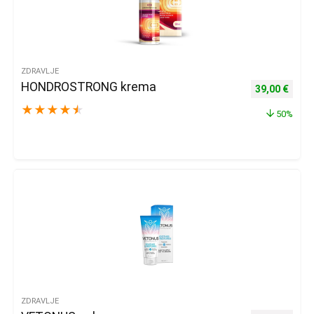
ZDRAVLJE
HONDROSTRONG krema
Izvorna cijena
Trenu
39,00
€
★
★
★
★
★
50%
ZDRAVLJE