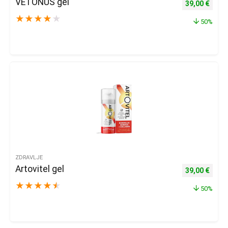
VETONUS gel
Izvorna cijena
Trenu
39,00
€
★
★
★
★
★
50%
ZDRAVLJE
Artovitel gel
Izvorna cijena
Trenu
39,00
€
★
★
★
★
★
50%