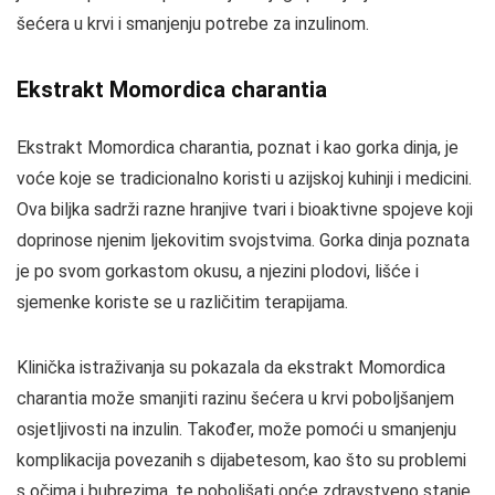
šećera u krvi i smanjenju potrebe za inzulinom.
Ekstrakt Momordica charantia
Ekstrakt Momordica charantia, poznat i kao gorka dinja, je
voće koje se tradicionalno koristi u azijskoj kuhinji i medicini.
Ova biljka sadrži razne hranjive tvari i bioaktivne spojeve koji
doprinose njenim ljekovitim svojstvima. Gorka dinja poznata
je po svom gorkastom okusu, a njezini plodovi, lišće i
sjemenke koriste se u različitim terapijama.
Klinička istraživanja su pokazala da ekstrakt Momordica
charantia može smanjiti razinu šećera u krvi poboljšanjem
osjetljivosti na inzulin. Također, može pomoći u smanjenju
komplikacija povezanih s dijabetesom, kao što su problemi
s očima i bubrezima, te poboljšati opće zdravstveno stanje