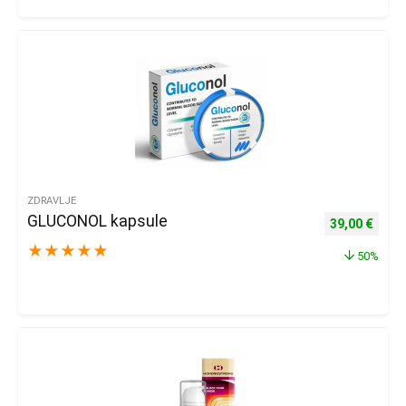
ZDRAVLJE
GLUCONOL kapsule
Izvorna cijena
Trenu
39,00
€
★
★
★
★
★
50%