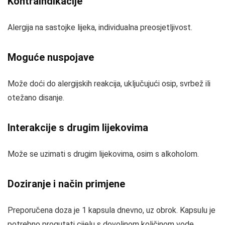
Kontraindikacije
Alergija na sastojke lijeka, individualna preosjetljivost.
Moguće nuspojave
Može doći do alergijskih reakcija, uključujući osip, svrbež ili
otežano disanje.
Interakcije s drugim lijekovima
Može se uzimati s drugim lijekovima, osim s alkoholom.
Doziranje i način primjene
Preporučena doza je 1 kapsula dnevno, uz obrok. Kapsulu je
potrebno progutati cijelu s dovoljnom količinom vode.