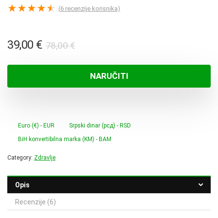
★
★
★
★
★
(
6
recenzije korisnika)
Izvorna
Trenutna
39,00
€
78,00
€
cijena
cijena
bila
je:
NARUČITI
je:
39,00 €.
78,00 €.
Euro (€) - EUR
Srpski dinar (рсд) - RSD
BiH konvertibilna marka (KM) - BAM
Category:
Zdravlje
Opis
Recenzije (6)