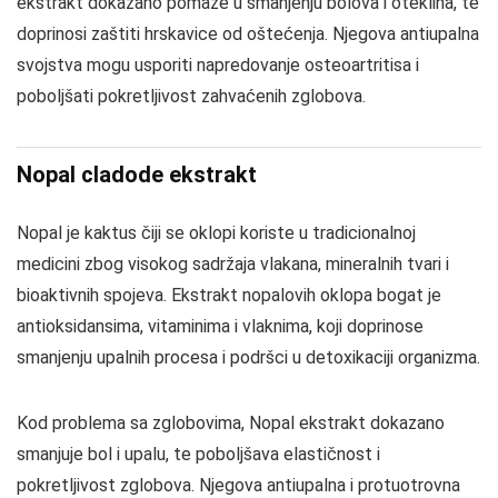
ekstrakt dokazano pomaže u smanjenju bolova i oteklina, te
doprinosi zaštiti hrskavice od oštećenja. Njegova antiupalna
svojstva mogu usporiti napredovanje osteoartritisa i
poboljšati pokretljivost zahvaćenih zglobova.
Nopal cladode ekstrakt
Nopal je kaktus čiji se oklopi koriste u tradicionalnoj
medicini zbog visokog sadržaja vlakana, mineralnih tvari i
bioaktivnih spojeva. Ekstrakt nopalovih oklopa bogat je
antioksidansima, vitaminima i vlaknima, koji doprinose
smanjenju upalnih procesa i podršci u detoxikaciji organizma.
Kod problema sa zglobovima, Nopal ekstrakt dokazano
smanjuje bol i upalu, te poboljšava elastičnost i
pokretljivost zglobova. Njegova antiupalna i protuotrovna