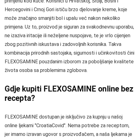
primjenu kod kuće. Korisnici u Hrvatskoj, Srbiji, Bosni i
Hercegovini i Crnoj Gori ističu brzo djelovanje kreme, koje
može značajno smanjiti bol i upalu već nakon nekoliko
primjena. Uz to, proizvod je siguran za svakodnevnu uporabu,
ne izaziva iritacije ili neželjene nuspojave, te je vrlo cijenjen
zbog pozitivnih iskustava i zadovoljnih korisnika. Takva
kombinacija prirodnih sastojaka, sigurnosti i učinkovitosti čini
FLEXOSAMINE pouzdanim izborom za poboljšanje kvalitete
života osoba sa problemima zglobova.
Gdje kupiti FLEXOSAMINE online bez
recepta?
FLEXOSAMINE dostupan je isključivo za kupnju u našoj
online ljekarni "CroatiaCovid". Nema potrebe za receptom,
jer imamo izravan ugovor s proizvođačem, a naša ljekarna je