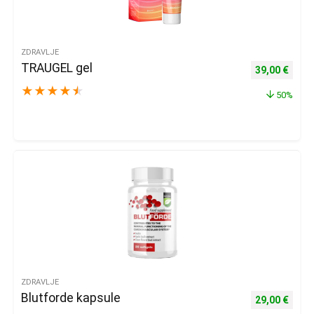
ZDRAVLJE
TRAUGEL gel
Izvorna cijena
Trenu
39,00
€
★
★
★
★
★
50%
ZDRAVLJE
Blutforde kapsule
Izvorna cijena
Trenu
29,00
€