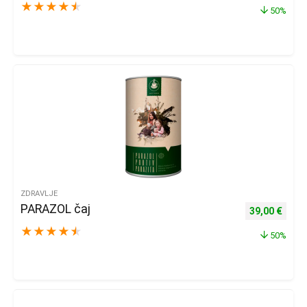
★
★
★
★
★
50%
ZDRAVLJE
PARAZOL čaj
Izvorna cijena
Trenu
39,00
€
★
★
★
★
★
50%