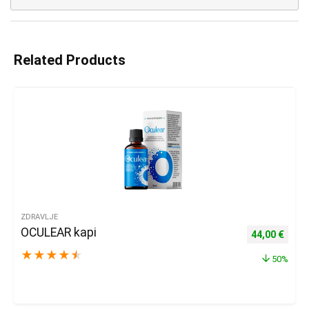
Related Products
ZDRAVLJE
OCULEAR kapi
Izvorna cijena
Trenu
44,00
€
★
★
★
★
★
50%