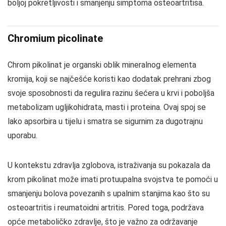
boljoj pokretljivosti i smanjenju simptoma osteoartritisa.
Chromium picolinate
Chrom pikolinat je organski oblik mineralnog elementa
kromija, koji se najčešće koristi kao dodatak prehrani zbog
svoje sposobnosti da regulira razinu šećera u krvi i poboljša
metabolizam ugljikohidrata, masti i proteina. Ovaj spoj se
lako apsorbira u tijelu i smatra se sigurnim za dugotrajnu
uporabu.
U kontekstu zdravlja zglobova, istraživanja su pokazala da
krom pikolinat može imati protuupalna svojstva te pomoći u
smanjenju bolova povezanih s upalnim stanjima kao što su
osteoartritis i reumatoidni artritis. Pored toga, podržava
opće metaboličko zdravlje, što je važno za održavanje