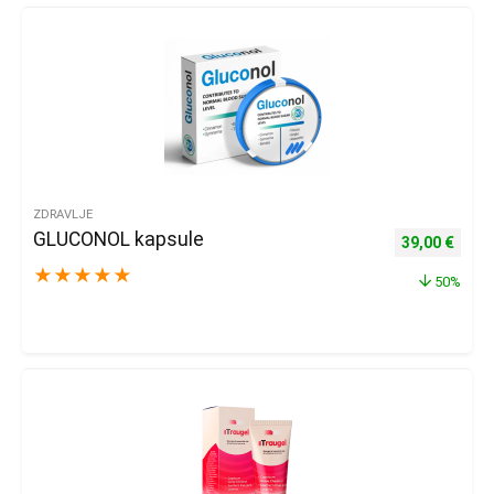
ZDRAVLJE
GLUCONOL kapsule
Izvorna cijena
Trenu
39,00
€
★
★
★
★
★
50%