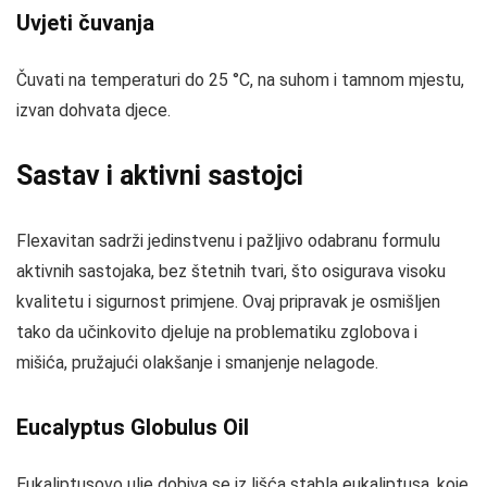
Uvjeti čuvanja
Čuvati na temperaturi do 25 °C, na suhom i tamnom mjestu,
izvan dohvata djece.
Sastav i aktivni sastojci
Flexavitan sadrži jedinstvenu i pažljivo odabranu formulu
aktivnih sastojaka, bez štetnih tvari, što osigurava visoku
kvalitetu i sigurnost primjene. Ovaj pripravak je osmišljen
tako da učinkovito djeluje na problematiku zglobova i
mišića, pružajući olakšanje i smanjenje nelagode.
Eucalyptus Globulus Oil
Eukaliptusovo ulje dobiva se iz lišća stabla eukaliptusa, koje