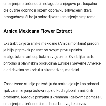
smanjenju natečenosti i nelagode, a njegovo protuupalno
djelovanje doprinosi bržem oporavku zahvaćenih tkiva,
omogućavajući bolju pokretljivost i smanjenje simptoma.
Arnica Mexicana Flower Extract
Ekstrakt cvijeta arnike mexicane (Arnica montana) prirodni
je biljni pripravak poznat po svojim protuupalnim,
analgetskim i antiseptičkim svojstvima. Ova biljka raste
prirodno u planinskim područjima Europe i Sjeverne Amerike,
a od davnina se koristi u alternativnoj medicini.
Znanstvene studije potvrđuju da arnika djeluje kao prirodni
lijek za smanjenje bolova i upale kod zglobnih i mišićnih
problema. Njegova primjena u kremama i gelovima pomaže u
smanjenju natečenosti, modrica i bolova, te ubrzava