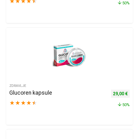
★
★
★
★
★
50%
ZDRAVLJE
Glucoren kapsule
Izvorna cijena
Trenu
29,00
€
★
★
★
★
★
50%