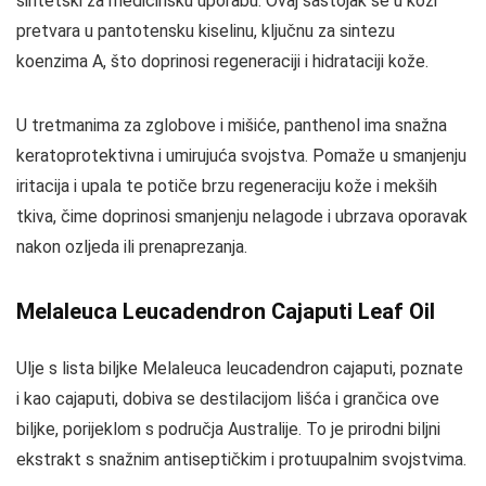
sintetski za medicinsku uporabu. Ovaj sastojak se u koži
pretvara u pantotensku kiselinu, ključnu za sintezu
koenzima A, što doprinosi regeneraciji i hidrataciji kože.
U tretmanima za zglobove i mišiće, panthenol ima snažna
keratoprotektivna i umirujuća svojstva. Pomaže u smanjenju
iritacija i upala te potiče brzu regeneraciju kože i mekših
tkiva, čime doprinosi smanjenju nelagode i ubrzava oporavak
nakon ozljeda ili prenaprezanja.
Melaleuca Leucadendron Cajaputi Leaf Oil
Ulje s lista biljke Melaleuca leucadendron cajaputi, poznate
i kao cajaputi, dobiva se destilacijom lišća i grančica ove
biljke, porijeklom s područja Australije. To je prirodni biljni
ekstrakt s snažnim antiseptičkim i protuupalnim svojstvima.