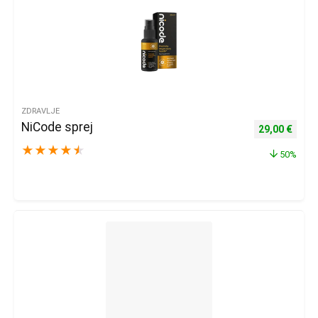
ZDRAVLJE
NiCode sprej
Izvorna cijena
Trenu
29,00
€
★
★
★
★
★
50%