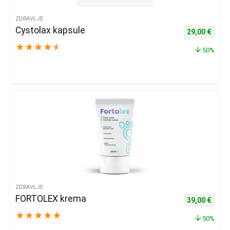
ZDRAVLJE
Cystolax kapsule
Izvorna cijena
Trenu
29,00
€
★
★
★
★
★
50%
ZDRAVLJE
FORTOLEX krema
Izvorna cijena
Trenu
39,00
€
★
★
★
★
★
50%