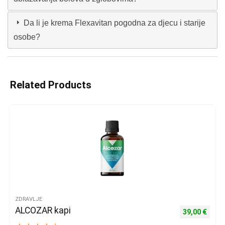
Da li je krema Flexavitan pogodna za djecu i starije
osobe?
Related Products
ZDRAVLJE
ALCOZAR kapi
Izvorna cijena
Trenu
39,00
€