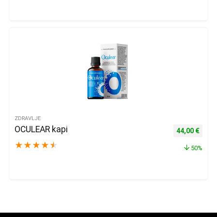
ZDRAVLJE
OCULEAR kapi
Izvorna cijena
Trenu
44,00
€
★
★
★
★
★
50%