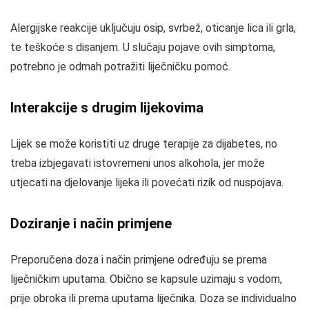
Alergijske reakcije uključuju osip, svrbež, oticanje lica ili grla,
te teškoće s disanjem. U slučaju pojave ovih simptoma,
potrebno je odmah potražiti liječničku pomoć.
Interakcije s drugim lijekovima
Lijek se može koristiti uz druge terapije za dijabetes, no
treba izbjegavati istovremeni unos alkohola, jer može
utjecati na djelovanje lijeka ili povećati rizik od nuspojava.
Doziranje i način primjene
Preporučena doza i način primjene određuju se prema
liječničkim uputama. Obično se kapsule uzimaju s vodom,
prije obroka ili prema uputama liječnika. Doza se individualno