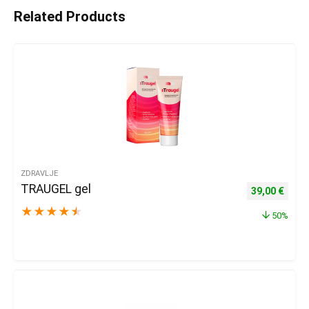
Related Products
ZDRAVLJE
TRAUGEL gel
Izvorna cijena
Trenu
39,00
€
★
★
★
★
★
50%