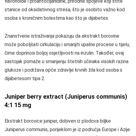
flavonoide i proantocijanidine, prirodne spojeve koji štite
stanice od oksidativnog stresa, što je osobito važno kod
osoba s kroničnim bolestima kao što je dijabetes.
Znanstvene istraživanja pokazuju da ekstrakt borovine
može poboljšati cirkulaciju i smanjiti upalne procese u tijelu,
čime doprinosi boljoj osjetljivosti na inzulin. Također, ovaj
sastojak pomaže u smanjenju štetnih učinaka visokih razina
glukoze i podržava opće zdravlje krvnih žila kod osoba s
dijabetesom tipa 2.
Juniper berry extract (Juniperus communis)
4:1 15 mg
Ekstrakt borovice juniper, dobiven iz plodova biljke
Juniperus communis, porijeklom je iz područja Europe i Azije.