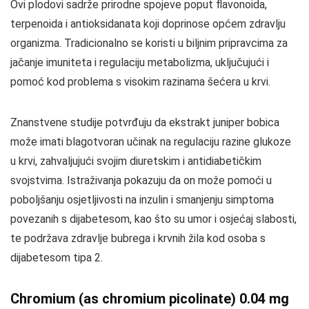
Ovi plodovi sadrže prirodne spojeve poput flavonoida,
terpenoida i antioksidanata koji doprinose općem zdravlju
organizma. Tradicionalno se koristi u biljnim pripravcima za
jačanje imuniteta i regulaciju metabolizma, uključujući i
pomoć kod problema s visokim razinama šećera u krvi.
Znanstvene studije potvrđuju da ekstrakt juniper bobica
može imati blagotvoran učinak na regulaciju razine glukoze
u krvi, zahvaljujući svojim diuretskim i antidiabetičkim
svojstvima. Istraživanja pokazuju da on može pomoći u
poboljšanju osjetljivosti na inzulin i smanjenju simptoma
povezanih s dijabetesom, kao što su umor i osjećaj slabosti,
te podržava zdravlje bubrega i krvnih žila kod osoba s
dijabetesom tipa 2.
Chromium (as chromium picolinate) 0.04 mg