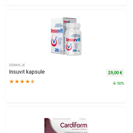
ZDRAVLJE
Insuvit kapsule
Izvorna cijena
Trenu
29,00
€
★
★
★
★
★
50%