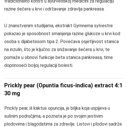
tradicionalno koristi u ayurvedskoj medicini za regulaciju
razine šećera u krvi i održavanje zdravlja pankreasa.
U znanstvenim studijama, ekstrakt Gymnema sylvestre
pokazao je sposobnost smanjenja razine glukoze u krvi kod
osoba s dijabetesom tipa 2. Povećava osjetljivost stanica
na inzulin, što je ključno za snižavanje šećera u krvi, te
pomaže u obnovi funkcije beta stanica pankreasa, time
doprinoseći boljoj regulaciji bolesti.
Prickly pear (Opuntia ficus-indica) extract 4:1
30 mg
Prickly pear, ili kaktus opuncija, je biljka koja uspijeva u
sušnim područjima, a poznata je po svojim jestivim
plodovima i blagodatima za zdravlje. Listovi i plodovi sadrže