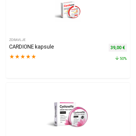
ZDRAVLJE
CARDIONE kapsule
Izvorna cijena
Trenu
39,00
€
★
★
★
★
★
50%