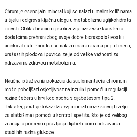
Chrom je esencijalni mineral koji se nalazi u malim količinama
u tijelu i odigrava ključnu ulogu u metabolizmu ugljikohidrata
i masti. Oblik chromium picolinata je najčešće korišten u
dodatcima prehrani zbog svoje dobre bioraspoloživosti i
učinkovitosti. Prirodno se nalazi u namirnicama poput mesa,
orašastih plodova i povrća, te je od velike važnosti za
održavanje zdravog metabolizma.
Naučna istraživanja pokazuju da suplementacija chromom
može poboljšati osjetljivost na inzulin i pomoći u regulaciji
razine šećera u krvi kod osoba s dijabetesom tipa 2.
Također, postoji dokaz da ovaj mineral može smanjiti želju
za slatkišima i pomoći u kontroli apetita, što je od velikog
značaja u procesu upravljanja dijabetesom i održavanja
stabilnih razina glukoze.