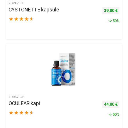
ZDRAVLJE
CYSTONETTE kapsule
Izvorna cijena
Trenu
39,00
€
★
★
★
★
★
50%
ZDRAVLJE
OCULEAR kapi
Izvorna cijena
Trenu
44,00
€
★
★
★
★
★
50%