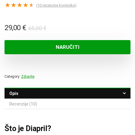
★
★
★
★
★
(
10
recenzije korisnika)
Izvorna
Trenutna
29,00
€
65,00
€
cijena
cijena
bila
je:
NARUČITI
je:
29,00 €.
65,00 €.
Category:
Zdravlje
Opis
Recenzije (10)
Što je Diapril?