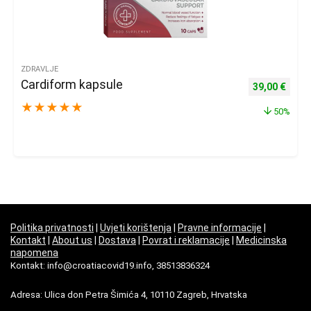
ZDRAVLJE
Cardiform kapsule
Izvorna cijena
Trenu
39,00
€
★
★
★
★
★
50%
Politika privatnosti
|
Uvjeti korištenja
|
Pravne informacije
|
Kontakt
|
About us
|
Dostava
|
Povrat i reklamacije
|
Medicinska
napomena
Kontakt: info@croatiacovid19.info, 38513836324
Adresa: Ulica don Petra Šimića 4, 10110 Zagreb, Hrvatska