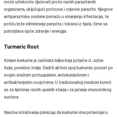
može učinkovito djelovati protiv raznih parazitarnih
organizama, uključujući protozoe i crijevne parazite. Njegove
antiparazitske osobine pomažu u smanjenju infestacije, te
potiču brže eliminiranje parazita i toksina iz tijela, čime se
poboljšava opće zdravlje i energija.
Turmeric Root
Korijen kurkume je začinska biljka koja potječe iz Južne
Azije, posebno Indije. Sadrži aktivni spoj kurkumin, poznat po
svojim snažnim protuupalnim, antioksidativnim i
antibakterijskim svojstvima. U tradicionalnoj medicini koristi
se za liječenje raznih upalnih stanja i za jačanje imunološkog
sustava.
Naučna istraživanja pokazuju da kurkumin ima potencijal u