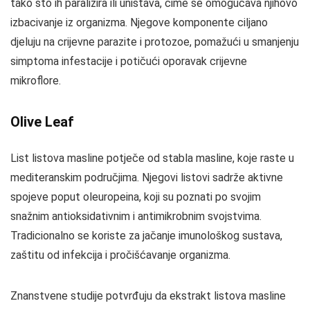
tako što ih paralizira ili uništava, čime se omogućava njihovo
izbacivanje iz organizma. Njegove komponente ciljano
djeluju na crijevne parazite i protozoe, pomažući u smanjenju
simptoma infestacije i potičući oporavak crijevne
mikroflore.
Olive Leaf
List listova masline potječe od stabla masline, koje raste u
mediteranskim područjima. Njegovi listovi sadrže aktivne
spojeve poput oleuropeina, koji su poznati po svojim
snažnim antioksidativnim i antimikrobnim svojstvima.
Tradicionalno se koriste za jačanje imunološkog sustava,
zaštitu od infekcija i pročišćavanje organizma.
Znanstvene studije potvrđuju da ekstrakt listova masline