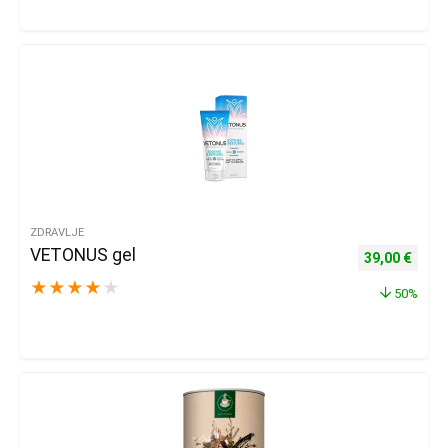
ZDRAVLJE
VETONUS gel
Izvorna cijena
Trenu
39,00
€
★
★
★
★
★
50%