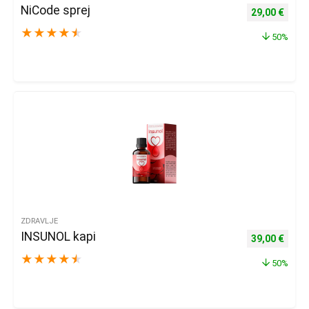
NiCode sprej
Izvorna cijena
Trenu
29,00
€
★
★
★
★
★
50%
ZDRAVLJE
INSUNOL kapi
Izvorna cijena
Trenu
39,00
€
★
★
★
★
★
50%