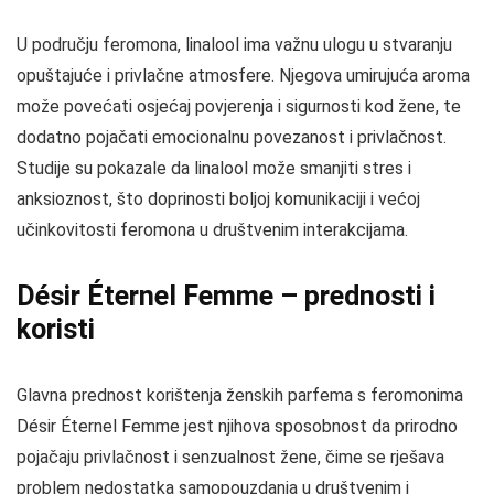
U području feromona, linalool ima važnu ulogu u stvaranju
opuštajuće i privlačne atmosfere. Njegova umirujuća aroma
može povećati osjećaj povjerenja i sigurnosti kod žene, te
dodatno pojačati emocionalnu povezanost i privlačnost.
Studije su pokazale da linalool može smanjiti stres i
anksioznost, što doprinosti boljoj komunikaciji i većoj
učinkovitosti feromona u društvenim interakcijama.
Désir Éternel Femme – prednosti i
koristi
Glavna prednost korištenja ženskih parfema s feromonima
Désir Éternel Femme jest njihova sposobnost da prirodno
pojačaju privlačnost i senzualnost žene, čime se rješava
problem nedostatka samopouzdanja u društvenim i