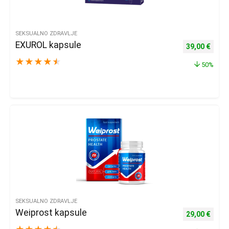
SEKSUALNO ZDRAVLJE
EXUROL kapsule
Izvorna cijena
Trenu
39,00
€
★
★
★
★
★
50%
SEKSUALNO ZDRAVLJE
Weiprost kapsule
Izvorna cijena
Trenu
29,00
€