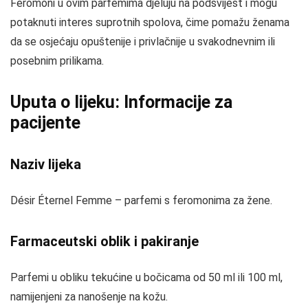
Feromoni u ovim parfemima djeluju na podsvijest i mogu
potaknuti interes suprotnih spolova, čime pomažu ženama
da se osjećaju opuštenije i privlačnije u svakodnevnim ili
posebnim prilikama.
Uputa o lijeku: Informacije za
pacijente
Naziv lijeka
Désir Éternel Femme – parfemi s feromonima za žene.
Farmaceutski oblik i pakiranje
Parfemi u obliku tekućine u bočicama od 50 ml ili 100 ml,
namijenjeni za nanošenje na kožu.