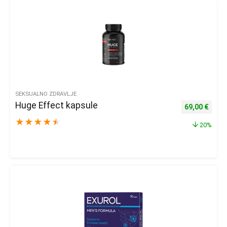
SEKSUALNO ZDRAVLJE
Huge Effect kapsule
Izvorna cijena
Trenu
69,00
€
★
★
★
★
★
20%