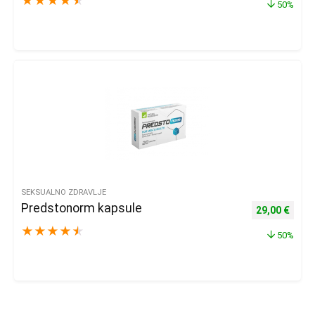
★
★
★
★
★
50%
SEKSUALNO ZDRAVLJE
Predstonorm kapsule
Izvorna cijena
Trenu
29,00
€
★
★
★
★
★
50%