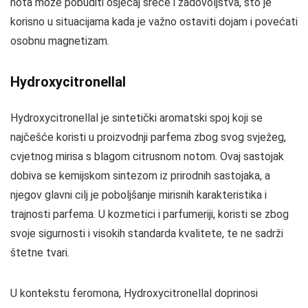
nota može pobuditi osjećaj sreće i zadovoljstva, što je
korisno u situacijama kada je važno ostaviti dojam i povećati
osobnu magnetizam.
Hydroxycitronellal
Hydroxycitronellal je sintetički aromatski spoj koji se
najčešće koristi u proizvodnji parfema zbog svog svježeg,
cvjetnog mirisa s blagom citrusnom notom. Ovaj sastojak
dobiva se kemijskom sintezom iz prirodnih sastojaka, a
njegov glavni cilj je poboljšanje mirisnih karakteristika i
trajnosti parfema. U kozmetici i parfumeriji, koristi se zbog
svoje sigurnosti i visokih standarda kvalitete, te ne sadrži
štetne tvari.
U kontekstu feromona, Hydroxycitronellal doprinosi