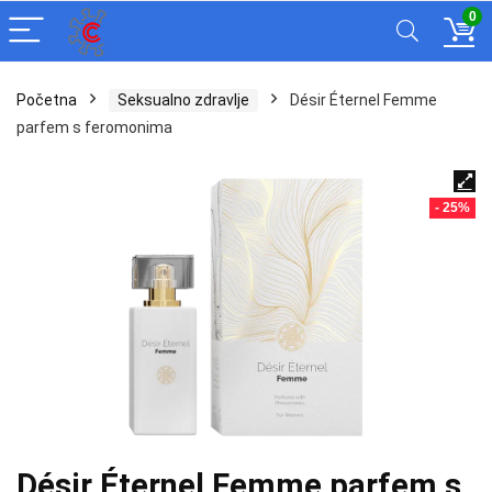
0
Početna
Seksualno zdravlje
Désir Éternel Femme
parfem s feromonima
- 25%
Désir Éternel Femme parfem s