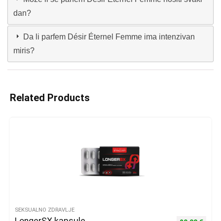
dan?
Da li parfem Désir Éternel Femme ima intenzivan
miris?
Related Products
SEKSUALNO ZDRAVLJE
LongerSX kapsule