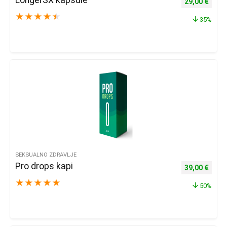
Izvorna cijena
Trenu
29,00
€
★
★
★
★
★
35%
SEKSUALNO ZDRAVLJE
Pro drops kapi
Izvorna cijena
Trenu
39,00
€
★
★
★
★
★
50%