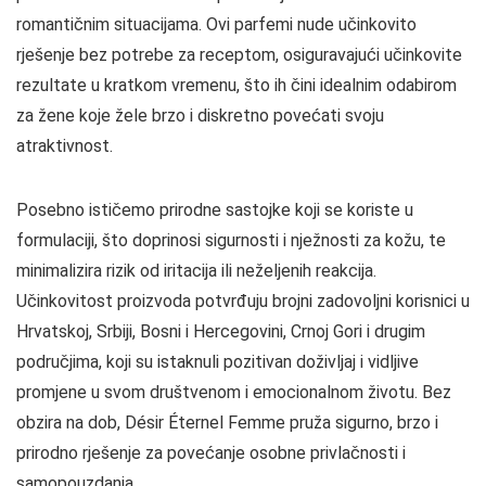
romantičnim situacijama. Ovi parfemi nude učinkovito
rješenje bez potrebe za receptom, osiguravajući učinkovite
rezultate u kratkom vremenu, što ih čini idealnim odabirom
za žene koje žele brzo i diskretno povećati svoju
atraktivnost.
Posebno ističemo prirodne sastojke koji se koriste u
formulaciji, što doprinosi sigurnosti i nježnosti za kožu, te
minimalizira rizik od iritacija ili neželjenih reakcija.
Učinkovitost proizvoda potvrđuju brojni zadovoljni korisnici u
Hrvatskoj, Srbiji, Bosni i Hercegovini, Crnoj Gori i drugim
područjima, koji su istaknuli pozitivan doživljaj i vidljive
promjene u svom društvenom i emocionalnom životu. Bez
obzira na dob, Désir Éternel Femme pruža sigurno, brzo i
prirodno rješenje za povećanje osobne privlačnosti i
samopouzdanja.