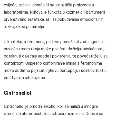
cvijeća, začina i drveća, ili se sintetički proizvode u
laboratorijima. Njihova je funkcija u kozmetici i parfumeriji
prvenstveno estetska, ali i za pobuđivanje emocionalnih
reakcija kod primatelja.
U kontekstu feromona, parfem pomaže stvoriti ugodnu i
privlačnu aromu koja može pojačati doživljaj privlačnosti,
potaknuti osjećaje ugode i povjerenja, te povećati želju za
kontaktom. Uspješno kombiniranje mirisa s feromonima
može dodatno pojačati njihovu percepciju i učinkovitost u
društvenim situacijama.
Cintronellol
Cintronellol je prirodni alkohol koji se nalazi u mnogim
eteričnim uljima, osobito u citrusa i ružmarinu. Dobiva se