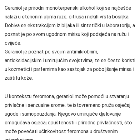
Geraniol je prirodni monoterpenski alkohol koji se najčešće
nalazi u eteričnim uljima ruže, citrusa i nekih vrsta bosiljka.
Dobiva se ekstrakcijom iz biljaka ili sintetički u laboratoriju, a
poznat je po svom ugodnom mirisu koji podsjeća na ružu i
cvijeće.
Geraniol je poznat po svojim antimikrobnim,
antioksidacijskim i umirujućim svojstvima, te se često koristi
u kozmetici i parfemima kao sastojak za poboljšanje mirisa i
zaštitu kože.
U kontekstu feromona, geraniol može pomoći u stvaranju
privlačne i senzualne arome, te istovremeno pruža osjećaj
ugode i samopouzdanja. Njegovo umirujuće djelovanje
omogućava osjećaj opuštenosti i prirodne privlačnosti, što
može povećati učinkovitost feromona u društvenim