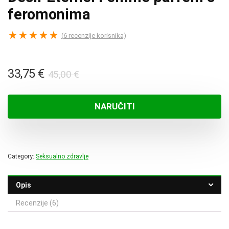
feromonima
★
★
★
★
★
(
6
recenzije korisnika)
Izvorna
Trenutna
33,75
€
45,00
€
cijena
cijena
bila
je:
NARUČITI
je:
33,75 €.
45,00 €.
Category:
Seksualno zdravlje
Opis
Recenzije (6)