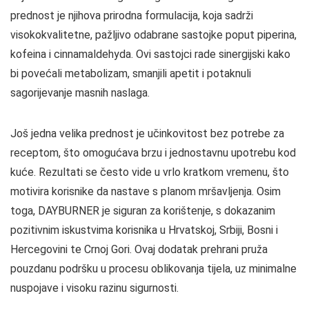
prednost je njihova prirodna formulacija, koja sadrži
visokokvalitetne, pažljivo odabrane sastojke poput piperina,
kofeina i cinnamaldehyda. Ovi sastojci rade sinergijski kako
bi povećali metabolizam, smanjili apetit i potaknuli
sagorijevanje masnih naslaga.
Još jedna velika prednost je učinkovitost bez potrebe za
receptom, što omogućava brzu i jednostavnu upotrebu kod
kuće. Rezultati se često vide u vrlo kratkom vremenu, što
motivira korisnike da nastave s planom mršavljenja. Osim
toga, DAYBURNER je siguran za korištenje, s dokazanim
pozitivnim iskustvima korisnika u Hrvatskoj, Srbiji, Bosni i
Hercegovini te Crnoj Gori. Ovaj dodatak prehrani pruža
pouzdanu podršku u procesu oblikovanja tijela, uz minimalne
nuspojave i visoku razinu sigurnosti.