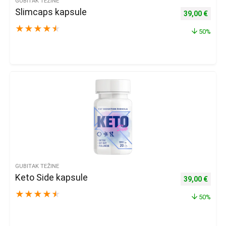
GUBITAK TEŽINE
Slimcaps kapsule
Izvorna cijena
Trenu
39,00
€
★
★
★
★
★
50%
GUBITAK TEŽINE
Keto Side kapsule
Izvorna cijena
Trenu
39,00
€
★
★
★
★
★
50%