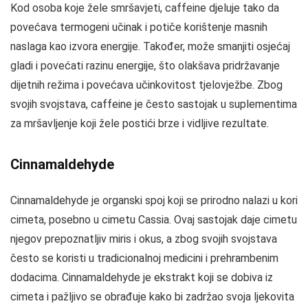
Kod osoba koje žele smršavjeti, caffeine djeluje tako da
povećava termogeni učinak i potiče korištenje masnih
naslaga kao izvora energije. Također, može smanjiti osjećaj
gladi i povećati razinu energije, što olakšava pridržavanje
dijetnih režima i povećava učinkovitost tjelovježbe. Zbog
svojih svojstava, caffeine je često sastojak u suplementima
za mršavljenje koji žele postići brze i vidljive rezultate.
Cinnamaldehyde
Cinnamaldehyde je organski spoj koji se prirodno nalazi u kori
cimeta, posebno u cimetu Cassia. Ovaj sastojak daje cimetu
njegov prepoznatljiv miris i okus, a zbog svojih svojstava
često se koristi u tradicionalnoj medicini i prehrambenim
dodacima. Cinnamaldehyde je ekstrakt koji se dobiva iz
cimeta i pažljivo se obrađuje kako bi zadržao svoja ljekovita