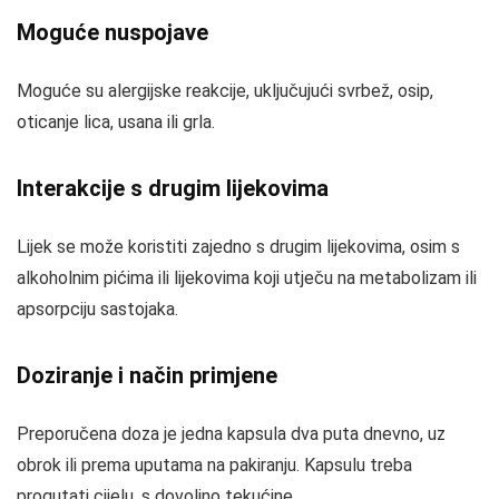
Moguće nuspojave
Moguće su alergijske reakcije, uključujući svrbež, osip,
oticanje lica, usana ili grla.
Interakcije s drugim lijekovima
Lijek se može koristiti zajedno s drugim lijekovima, osim s
alkoholnim pićima ili lijekovima koji utječu na metabolizam ili
apsorpciju sastojaka.
Doziranje i način primjene
Preporučena doza je jedna kapsula dva puta dnevno, uz
obrok ili prema uputama na pakiranju. Kapsulu treba
progutati cijelu, s dovoljno tekućine.