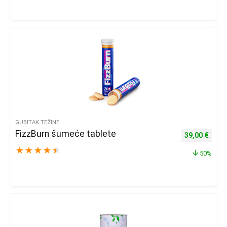
GUBITAK TEŽINE
FizzBurn šumeće tablete
Izvorna cijena
Trenu
39,00
€
★
★
★
★
★
50%