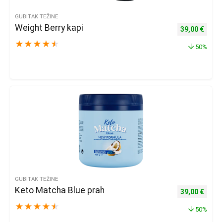
GUBITAK TEŽINE
Weight Berry kapi
Izvorna cijena
Trenu
39,00
€
★
★
★
★
★
50%
GUBITAK TEŽINE
Keto Matcha Blue prah
Izvorna cijena
Trenu
39,00
€
★
★
★
★
★
50%