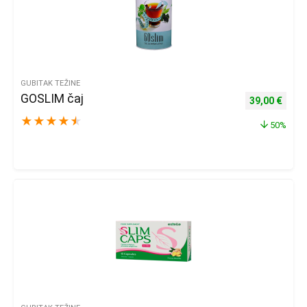
GUBITAK TEŽINE
GOSLIM čaj
Izvorna cijena
Trenu
39,00
€
★
★
★
★
★
50%