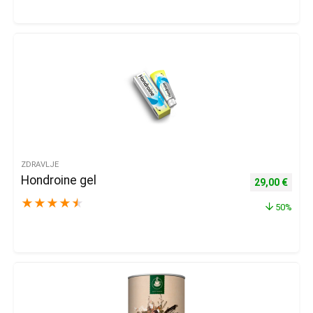
ZDRAVLJE
Hondroine gel
Izvorna cijena
Trenu
29,00
€
★
★
★
★
★
50%