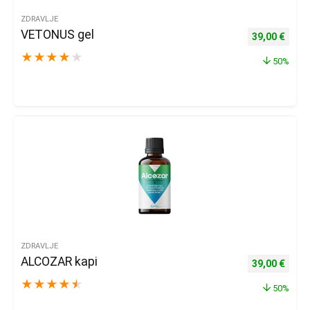
ZDRAVLJE
VETONUS gel
Izvorna cijena
Trenu
39,00
€
★
★
★
★
★
50%
ZDRAVLJE
ALCOZAR kapi
Izvorna cijena
Trenu
39,00
€
★
★
★
★
★
50%