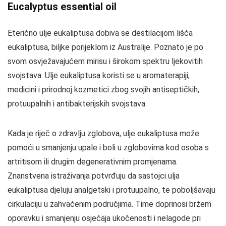
Eucalyptus essential oil
Eterično ulje eukaliptusa dobiva se destilacijom lišća
eukaliptusa, biljke porijeklom iz Australije. Poznato je po
svom osvježavajućem mirisu i širokom spektru ljekovitih
svojstava. Ulje eukaliptusa koristi se u aromaterapiji,
medicini i prirodnoj kozmetici zbog svojih antiseptičkih,
protuupalnih i antibakterijskih svojstava.
Kada je riječ o zdravlju zglobova, ulje eukaliptusa može
pomoći u smanjenju upale i boli u zglobovima kod osoba s
artritisom ili drugim degenerativnim promjenama.
Znanstvena istraživanja potvrđuju da sastojci ulja
eukaliptusa djeluju analgetski i protuupalno, te poboljšavaju
cirkulaciju u zahvaćenim područjima. Time doprinosi bržem
oporavku i smanjenju osjećaja ukočenosti i nelagode pri