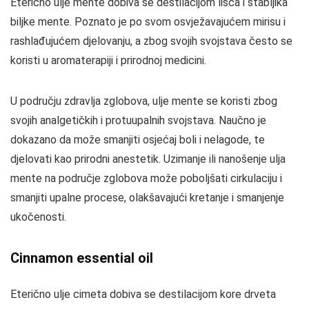
Eterično ulje mente dobiva se destilacijom lišća i stabljika
biljke mente. Poznato je po svom osvježavajućem mirisu i
rashlađujućem djelovanju, a zbog svojih svojstava često se
koristi u aromaterapiji i prirodnoj medicini.
U području zdravlja zglobova, ulje mente se koristi zbog
svojih analgetičkih i protuupalnih svojstava. Naučno je
dokazano da može smanjiti osjećaj boli i nelagode, te
djelovati kao prirodni anestetik. Uzimanje ili nanošenje ulja
mente na područje zglobova može poboljšati cirkulaciju i
smanjiti upalne procese, olakšavajući kretanje i smanjenje
ukočenosti.
Cinnamon essential oil
Eterično ulje cimeta dobiva se destilacijom kore drveta