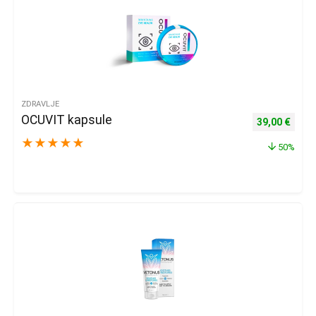
ZDRAVLJE
OCUVIT kapsule
Izvorna cijena
Trenu
39,00
€
★
★
★
★
★
50%