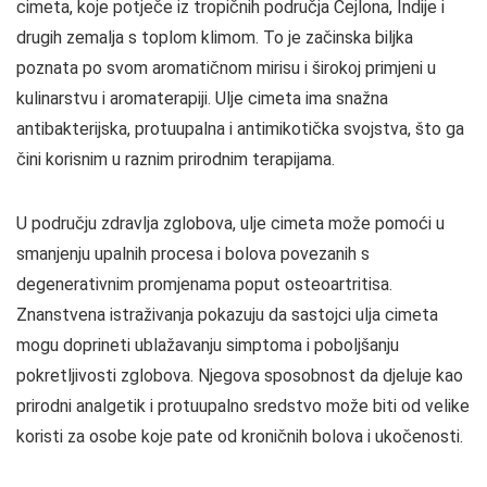
cimeta, koje potječe iz tropičnih područja Cejlona, Indije i
drugih zemalja s toplom klimom. To je začinska biljka
poznata po svom aromatičnom mirisu i širokoj primjeni u
kulinarstvu i aromaterapiji. Ulje cimeta ima snažna
antibakterijska, protuupalna i antimikotička svojstva, što ga
čini korisnim u raznim prirodnim terapijama.
U području zdravlja zglobova, ulje cimeta može pomoći u
smanjenju upalnih procesa i bolova povezanih s
degenerativnim promjenama poput osteoartritisa.
Znanstvena istraživanja pokazuju da sastojci ulja cimeta
mogu doprineti ublažavanju simptoma i poboljšanju
pokretljivosti zglobova. Njegova sposobnost da djeluje kao
prirodni analgetik i protuupalno sredstvo može biti od velike
koristi za osobe koje pate od kroničnih bolova i ukočenosti.