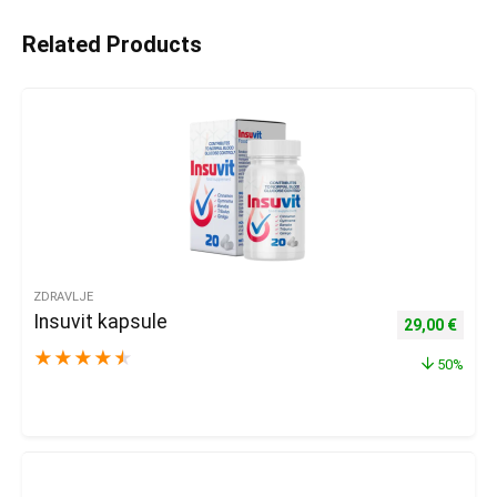
Related Products
ZDRAVLJE
Insuvit kapsule
Izvorna cijena
Trenu
29,00
€
★
★
★
★
★
50%