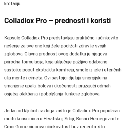
kretanju.
Colladiox Pro – prednosti i koristi
Kapsule Colladiox Pro predstavljaju praktično i učinkovito
rješenje za sve one koji žele podržati zdravlje svojih
zglobova. Glavna prednost ovog dodatka je njegova
prirodna formulacija, koja uključuje pažljivo odabrane
sastojke poput ekstrakta komfreja, smole iz jele i eteričnih
ulja mente i cimeta. Ovi sastojci djeluju sinergijski na
smanjenje upala, bolova i ukočenosti, pružajući odmah
osjećaj olakšanja i poboljšanja funkcije zglobova.
Jedan od ključnih razloga zašto je Colladiox Pro popularan
među korisnicima u Hrvatskoj, Srbiji, Bosni i Hercegovini te
Crnoj Gori je njegova učinkovitost bez recepta, što