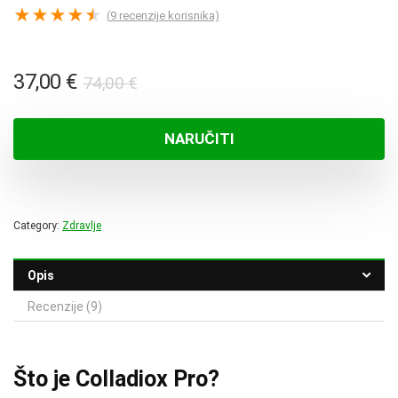
★
★
★
★
★
(
9
recenzije korisnika)
Izvorna
Trenutna
37,00
€
74,00
€
cijena
cijena
bila
je:
NARUČITI
je:
37,00 €.
74,00 €.
Category:
Zdravlje
Opis
Recenzije (9)
Što je Colladiox Pro?