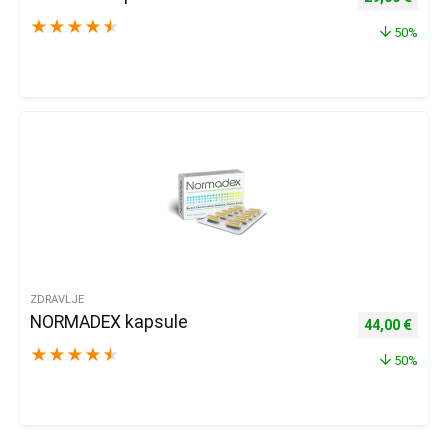
★
★
★
★
★
50%
ZDRAVLJE
NORMADEX kapsule
Izvorna cijena
Trenu
44,00
€
★
★
★
★
★
50%