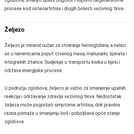
zglobova, smanjiti upalni odgovor i usporiti degenerativne
procese kod osteoartritisa i drugih bolesti vezivnog tkiva.
Željezo
Željezo je mineral nužan za stvaranje hemoglobina, a nalazi
se u namirnicama poput crvenog mesa, mahunarki, špinata i
integralnih žitarica. Sudjeluje u transportu kisika u tijelu i
održava energijske procese.
U području zglobova, željezo je važno za smanjenje upalnih
reakcija i održavanje zdravlja vezivnog tkiva. Nedostatak
željeza može pogoršati simptome artritisa, dok pravilna
razina pomaže u smanjenju boli i poboljšava opće stanje
zglobova.