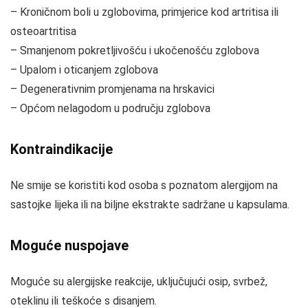
– Kroničnom boli u zglobovima, primjerice kod artritisa ili
osteoartritisa
– Smanjenom pokretljivošću i ukočenošću zglobova
– Upalom i oticanjem zglobova
– Degenerativnim promjenama na hrskavici
– Općom nelagodom u području zglobova
Kontraindikacije
Ne smije se koristiti kod osoba s poznatom alergijom na
sastojke lijeka ili na biljne ekstrakte sadržane u kapsulama.
Moguće nuspojave
Moguće su alergijske reakcije, uključujući osip, svrbež,
oteklinu ili teškoće s disanjem.