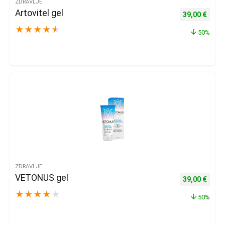
ZDRAVLJE
Artovitel gel
Izvorna cijena
Trenu
39,00
€
★
★
★
★
★
50%
ZDRAVLJE
VETONUS gel
Izvorna cijena
Trenu
39,00
€
★
★
★
★
★
50%