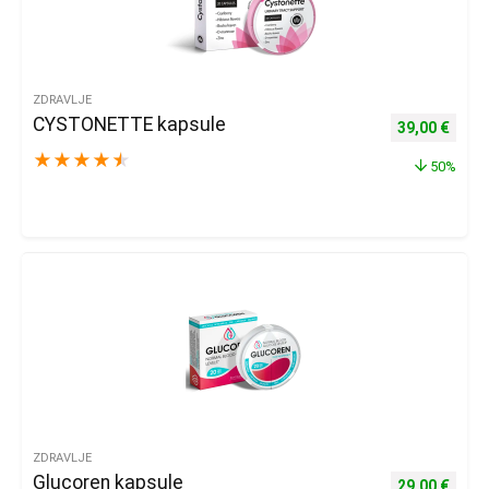
ZDRAVLJE
CYSTONETTE kapsule
Izvorna cijena
Trenu
39,00
€
★
★
★
★
★
50%
ZDRAVLJE
Glucoren kapsule
Izvorna cijena
Trenu
29,00
€