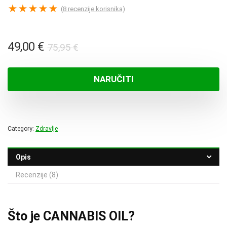
★
★
★
★
★
(
8
recenzije korisnika)
Izvorna
Trenutna
49,00
€
75,95
€
cijena
cijena
bila
je:
NARUČITI
je:
49,00 €.
75,95 €.
Category:
Zdravlje
Opis
Recenzije (8)
Što je CANNABIS OIL?