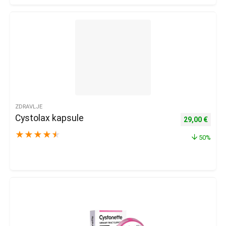
ZDRAVLJE
Cystolax kapsule
Izvorna cijena
Trenu
29,00
€
★
★
★
★
★
50%