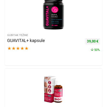
GUBITAK TEŽINE
GUAVITAL+ kapsule
Izvorna cijena
Trenu
39,00
€
★
★
★
★
★
50%