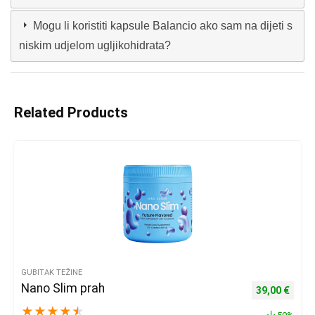
Mogu li koristiti kapsule Balancio ako sam na dijeti s
niskim udjelom ugljikohidrata?
Related Products
GUBITAK TEŽINE
Nano Slim prah
Izvorna cijena
Trenu
39,00
€
★
★
★
★
★