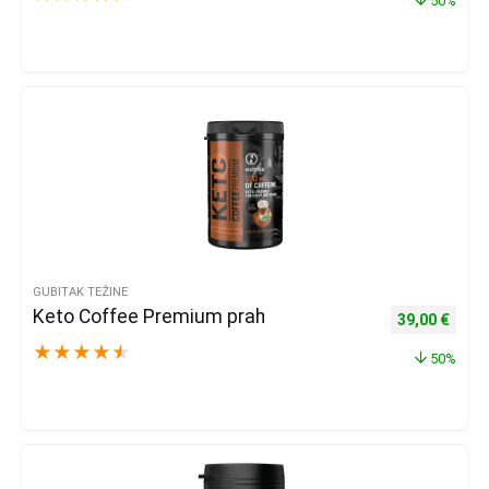
50%
GUBITAK TEŽINE
Keto Coffee Premium prah
Izvorna cijena
Trenu
39,00
€
★
★
★
★
★
50%