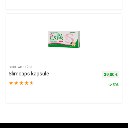
GUBITAK TEŽINE
Slimcaps kapsule
Izvorna cijena
Trenu
39,00
€
★
★
★
★
★
50%