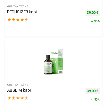
GUBITAK TEŽINE
REDUSIZER kapi
Izvorna cijena
Trenu
39,00
€
★
★
★
★
★
35%
GUBITAK TEŽINE
ABSLIM kapi
Izvorna cijena
Trenu
39,00
€
★
★
★
★
★
50%