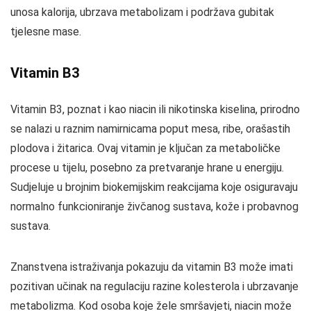
unosa kalorija, ubrzava metabolizam i podržava gubitak
tjelesne mase.
Vitamin B3
Vitamin B3, poznat i kao niacin ili nikotinska kiselina, prirodno
se nalazi u raznim namirnicama poput mesa, ribe, orašastih
plodova i žitarica. Ovaj vitamin je ključan za metaboličke
procese u tijelu, posebno za pretvaranje hrane u energiju.
Sudjeluje u brojnim biokemijskim reakcijama koje osiguravaju
normalno funkcioniranje živčanog sustava, kože i probavnog
sustava.
Znanstvena istraživanja pokazuju da vitamin B3 može imati
pozitivan učinak na regulaciju razine kolesterola i ubrzavanje
metabolizma. Kod osoba koje žele smršavjeti, niacin može