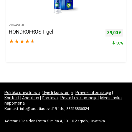
ZDRAVLJE
HONDROFROST gel
Izvorna cijena
Trenu
39,00
€
★
★
★
★
★
50%
Politika privatnosti
|
Uvjeti korištenja
|
Pravne informacije
|
Kontakt
|
About us
|
Dostava
|
Povrat i reklamacije
|
Medicinska
napomena
Kontakt: info@croatiacovid19.info, 38513836324
Adresa: Ulica don Petra Šimića 4, 10110 Zagreb, Hrvatska