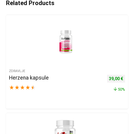
Related Products
ZDRAVLJE
Herzena kapsule
Izvorna cijena
Trenu
39,00
€
★
★
★
★
★
50%