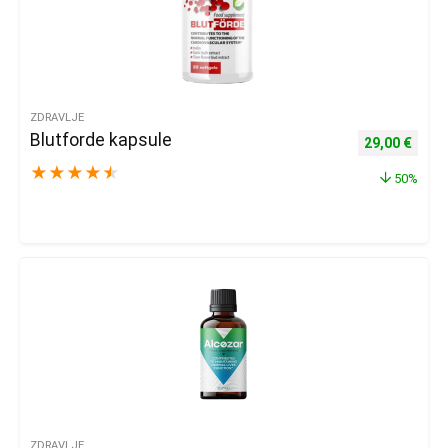
ZDRAVLJE
Blutforde kapsule
Izvorna cijena
Trenu
29,00
€
★
★
★
★
★
50%
ZDRAVLJE