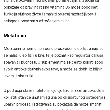
sluha uzrokovanih neurološkim poremećajima. Studije su
pokazale da pravilna razina vitamina B6 može poboljšati
funkciju slušnog živca i smanjiti osjećaj razdražljivosti i
nelagode povezan s oštećenjem sluha.
Melatonin
Melatonin je hormon prirodno proizveden u epifizi, a najviše
se nalazi u epifizi i u krvi, te je poznat kao regulator ciklusa
spavanja i budnosti. U suplementima se često koristi zbog
svojih antioksidativnih svojstava, a može se dobiti iz biljnih
izvora ili sintetski.
U području sluha, melatonin djeluje kao snažan antioksidans
koji štiti stanice unutarnjeg uha od oksidativnog oštećenja i
upalnih procesa. Istraživanja su pokazala da može smanjiti