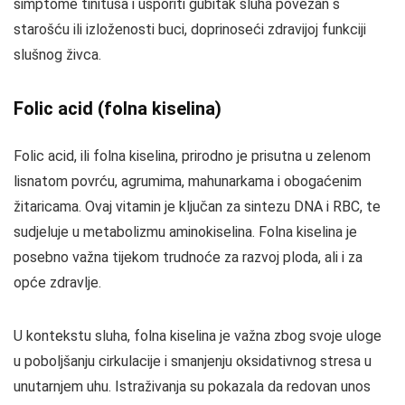
simptome tinitusa i usporiti gubitak sluha povezan s
starošću ili izloženosti buci, doprinoseći zdravijoj funkciji
slušnog živca.
Folic acid (folna kiselina)
Folic acid, ili folna kiselina, prirodno je prisutna u zelenom
lisnatom povrću, agrumima, mahunarkama i obogaćenim
žitaricama. Ovaj vitamin je ključan za sintezu DNA i RBC, te
sudjeluje u metabolizmu aminokiselina. Folna kiselina je
posebno važna tijekom trudnoće za razvoj ploda, ali i za
opće zdravlje.
U kontekstu sluha, folna kiselina je važna zbog svoje uloge
u poboljšanju cirkulacije i smanjenju oksidativnog stresa u
unutarnjem uhu. Istraživanja su pokazala da redovan unos