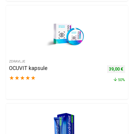
ZDRAVLJE
OCUVIT kapsule
Izvorna cijena
Trenu
39,00
€
★
★
★
★
★
50%