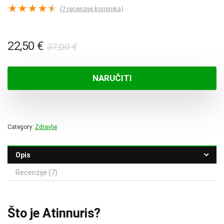
★
★
★
★
★
(
7
recenzije korisnika)
Izvorna
Trenutna
22,50
€
37,00
€
cijena
cijena
bila
je:
NARUČITI
je:
22,50 €.
37,00 €.
Category:
Zdravlje
Opis
Recenzije (7)
Što je Atinnuris?