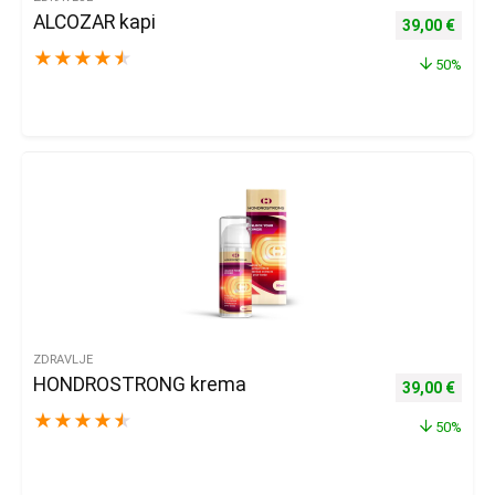
ALCOZAR kapi
Izvorna cijena
Trenu
39,00
€
★
★
★
★
★
50%
ZDRAVLJE
HONDROSTRONG krema
Izvorna cijena
Trenu
39,00
€
★
★
★
★
★
50%