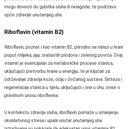
mogu dovesti do gubitka sluha ili nelagode, te podržava
opće zdravlje unutarnjeg uha.
Riboflavin (vitamin B2)
Riboflavin, poznat i kao vitamin B2, prirodno se nalazi u hrani
poput mlijeka, jaja, orašastih plodova i zelenog povrća. Ovaj
vitamin je esencijalan za metaboličke procese stanica,
uključujući pretvorbu hrane u energiju, te je ključan za
održavanje zdravlja kože, očiju i živčanog sustava. Sinteza i
regeneracija stanica u tijelu, uključujući i one u uhu, ovise o
pravilnom unosu riboflavina.
U kontekstu zdravlja sluha, riboflavin pomaže u smanjenju
oksidativnog stresa i upala unutar unutarnjeg uha.
Istraživanja su pokazala da adekvatan unos vitamina B2