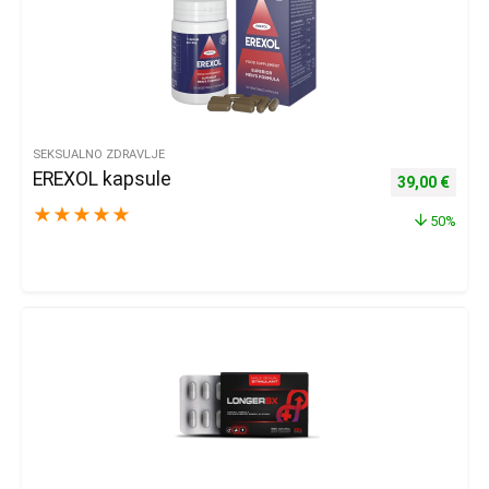
SEKSUALNO ZDRAVLJE
EREXOL kapsule
Izvorna cijena
Trenu
39,00
€
★
★
★
★
★
50%