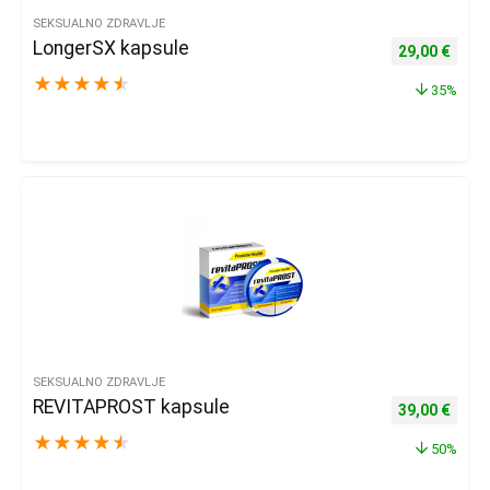
SEKSUALNO ZDRAVLJE
LongerSX kapsule
Izvorna cijena
Trenu
29,00
€
★
★
★
★
★
35%
SEKSUALNO ZDRAVLJE
REVITAPROST kapsule
Izvorna cijena
Trenu
39,00
€
★
★
★
★
★
50%