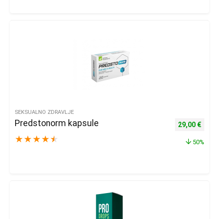
SEKSUALNO ZDRAVLJE
Predstonorm kapsule
Izvorna cijena
Trenu
29,00
€
★
★
★
★
★
50%