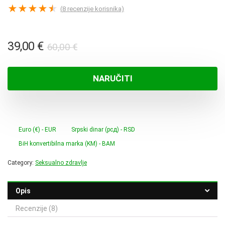
★
★
★
★
★
(
8
recenzije korisnika)
Izvorna
Trenutna
39,00
€
60,00
€
cijena
cijena
bila
je:
NARUČITI
je:
39,00 €.
60,00 €.
Euro (€) - EUR
Srpski dinar (рсд) - RSD
BiH konvertibilna marka (KM) - BAM
Category:
Seksualno zdravlje
Opis
Recenzije (8)