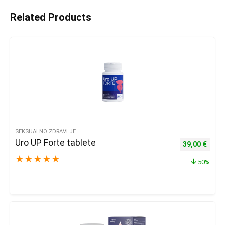
Related Products
SEKSUALNO ZDRAVLJE
Uro UP Forte tablete
Izvorna cijena
Trenu
39,00
€
★
★
★
★
★
50%