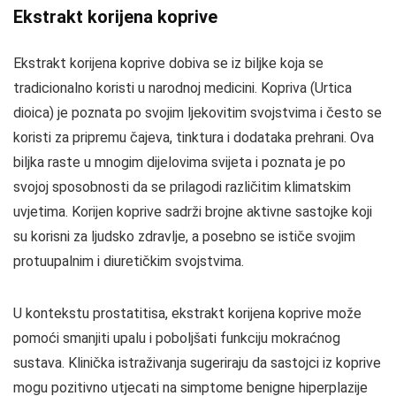
Ekstrakt korijena koprive
Ekstrakt korijena koprive dobiva se iz biljke koja se
tradicionalno koristi u narodnoj medicini. Kopriva (Urtica
dioica) je poznata po svojim ljekovitim svojstvima i često se
koristi za pripremu čajeva, tinktura i dodataka prehrani. Ova
biljka raste u mnogim dijelovima svijeta i poznata je po
svojoj sposobnosti da se prilagodi različitim klimatskim
uvjetima. Korijen koprive sadrži brojne aktivne sastojke koji
su korisni za ljudsko zdravlje, a posebno se ističe svojim
protuupalnim i diuretičkim svojstvima.
U kontekstu prostatitisa, ekstrakt korijena koprive može
pomoći smanjiti upalu i poboljšati funkciju mokraćnog
sustava. Klinička istraživanja sugeriraju da sastojci iz koprive
mogu pozitivno utjecati na simptome benigne hiperplazije