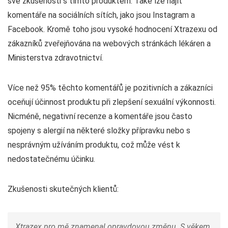
své zkušenosti s tímto produktem. Také lze najít
komentáře na sociálních sítích, jako jsou Instagram a
Facebook. Kromě toho jsou vysoké hodnocení Xtrazexu od
zákazníků zveřejňována na webových stránkách lékáren a
Ministerstva zdravotnictví.
Více než 95% těchto komentářů je pozitivních a zákazníci
oceňují účinnost produktu při zlepšení sexuální výkonnosti.
Nicméně, negativní recenze a komentáře jsou často
spojeny s alergií na některé složky přípravku nebo s
nesprávným užíváním produktu, což může vést k
nedostatečnému účinku.
Zkušenosti skutečných klientů:
Xtrazex pro mě znamenal opravdovou změnu. S věkem