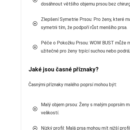
dosáhnout většího objemu prsou bez chirur
Zlepšení Symetrie Prsou: Pro ženy, které ma
symetrii tím, že podpoří růst menšího prsa.
Péče o Pokožku Prsou: WOW BUST může mít 
užitečné pro ženy trpící suchou nebo podráž
Jaké jsou časné příznaky?
Časnými příznaky malého poprsí mohou být:
Malý objem prsou: Ženy s malým poprsím ma
velikostí.
Nízký profil: Malá prsa mohou mít nižší prof