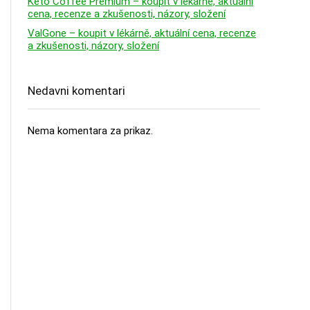
Keto Coffee Premium – koupit v lékárně, aktuální
cena, recenze a zkušenosti, názory, složení
ValGone – koupit v lékárně, aktuální cena, recenze
a zkušenosti, názory, složení
Nedavni komentari
Nema komentara za prikaz.