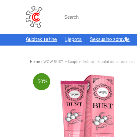
Search
for:
Gubitak težine
Ljepota
Seksualno zdravlje
Home
»
WOW BUST – koupit v lékárně, aktuální cena, recenze a 
-50%