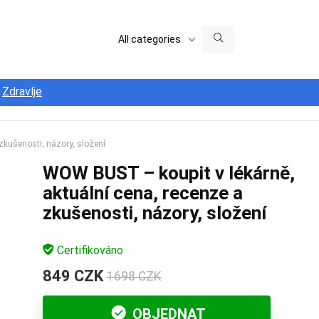
All categories
Zdravlje
zkušenosti, názory, složení
WOW BUST – koupit v lékárně,
aktuální cena, recenze a
zkušenosti, názory, složení
Certifikováno
849 CZK
1698 CZK
OBJEDNAT