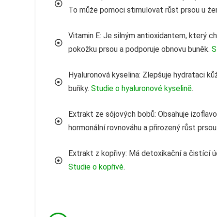
To může pomoci stimulovat růst prsou u ž
Vitamin E: Je silným antioxidantem, který 
pokožku prsou a podporuje obnovu buněk.
S
Hyaluronová kyselina: Zlepšuje hydrataci k
buňky.
Studie o hyaluronové kyselině
.
Extrakt ze sójových bobů: Obsahuje izoflav
hormonální rovnováhu a přirozený růst prsou
Extrakt z kopřivy: Má detoxikační a čistící 
Studie o kopřivě
.