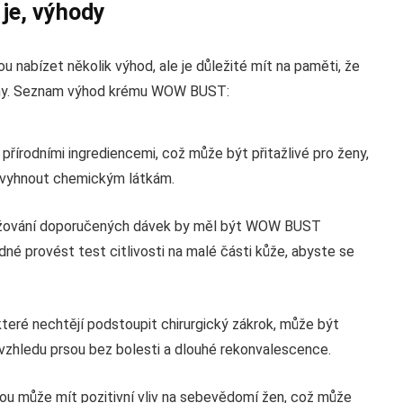
je, výhody
nabízet několik výhod, ale je důležité mít na paměti, že
 ženy. Seznam výhod krému WOW BUST:
řírodními ingrediencemi, což může být přitažlivé pro ženy,
se vyhnout chemickým látkám.
držování doporučených dávek by měl být WOW BUST
né provést test citlivosti na malé části kůže, abyste se
, které nechtějí podstoupit chirurgický zákrok, může být
zhledu prsou bez bolesti a dlouhé rekonvalescence.
ou může mít pozitivní vliv na sebevědomí žen, což může