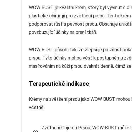
WOW BUST je kvalitní krém, který byl vyvinut s c
plastické chirurgii pro zvětšení prsou. Tento krém 
podporovat růst a pevnost prsou. Obsahuje unikátn
povzbuzující účinky na prsní tkáň.
WOW BUST působí tak, že zlepšuje pružnost pokož
prsou. Tyto účinky mohou vést k postupnému zvětš
masírováním na kůži prsou dvakrát denně, čímž se
Terapeutické indikace
Krémy na zvětšení prsou jako WOW BUST mohou být
včetně:
Zvětšení Objemu Prsou: WOW BUST může být 