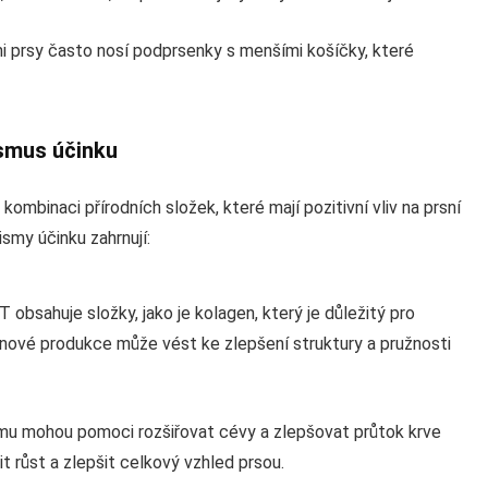
 prsy často nosí podprsenky s menšími košíčky, které
smus účinku
inaci přírodních složek, které mají pozitivní vliv na prsní
smy účinku zahrnují:
sahuje složky, jako je kolagen, který je důležitý pro
enové produkce může vést ke zlepšení struktury a pružnosti
ému mohou pomoci rozšiřovat cévy a zlepšovat průtok krve
 růst a zlepšit celkový vzhled prsou.