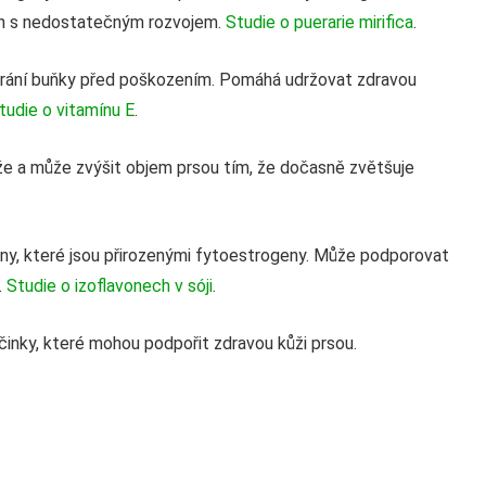
en s nedostatečným rozvojem.
Studie o puerarie mirifica
.
chrání buňky před poškozením. Pomáhá udržovat zdravou
tudie o vitamínu E
.
ůže a může zvýšit objem prsou tím, že dočasně zvětšuje
ony, které jsou přirozenými fytoestrogeny. Může podporovat
.
Studie o izoflavonech v sóji
.
účinky, které mohou podpořit zdravou kůži prsou.