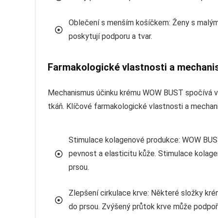
Oblečení s menším košíčkem: Ženy s malými
poskytují podporu a tvar.
Farmakologické vlastnosti a mechani
Mechanismus účinku krému WOW BUST spočívá v komb
tkáň. Klíčové farmakologické vlastnosti a mechani
Stimulace kolagenové produkce: WOW BUST ob
pevnost a elasticitu kůže. Stimulace kolag
prsou.
Zlepšení cirkulace krve: Některé složky kr
do prsou. Zvýšený průtok krve může podpořit