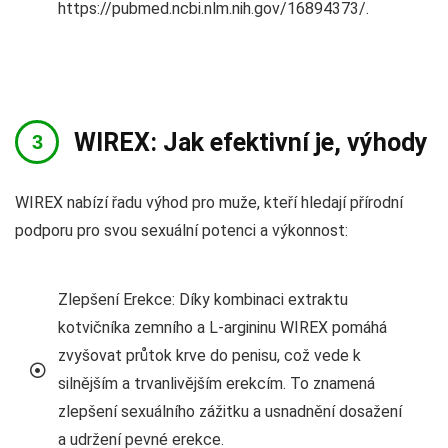
https://pubmed.ncbi.nlm.nih.gov/16894373/.
WIREX: Jak efektivní je, výhody
WIREX nabízí řadu výhod pro muže, kteří hledají přírodní
podporu pro svou sexuální potenci a výkonnost:
Zlepšení Erekce: Díky kombinaci extraktu
kotvičníka zemního a L-argininu WIREX pomáhá
zvyšovat průtok krve do penisu, což vede k
silnějším a trvanlivějším erekcím. To znamená
zlepšení sexuálního zážitku a usnadnění dosažení
a udržení pevné erekce.