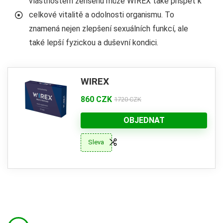
vlastnostem ženšenu může WIREX také přispět k
celkové vitalitě a odolnosti organismu. To
znamená nejen zlepšení sexuálních funkcí, ale
také lepší fyzickou a duševní kondici.
WIREX
860 CZK
1720 CZK
OBJEDNAT
Sleva