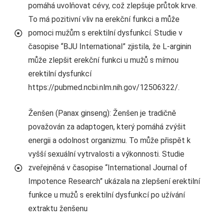
pomáhá uvolňovat cévy, což zlepšuje průtok krve.
To má pozitivní vliv na erekční funkci a může
pomoci mužům s erektilní dysfunkcí. Studie v
časopise “BJU International” zjistila, že L-arginin
může zlepšit erekční funkci u mužů s mírnou
erektilní dysfunkcí
https://pubmed.ncbi.nlm.nih.gov/12506322/.
Ženšen (Panax ginseng): Ženšen je tradičně
považován za adaptogen, který pomáhá zvýšit
energii a odolnost organizmu. To může přispět k
vyšší sexuální vytrvalosti a výkonnosti. Studie
zveřejněná v časopise “International Journal of
Impotence Research” ukázala na zlepšení erektilní
funkce u mužů s erektilní dysfunkcí po užívání
extraktu ženšenu