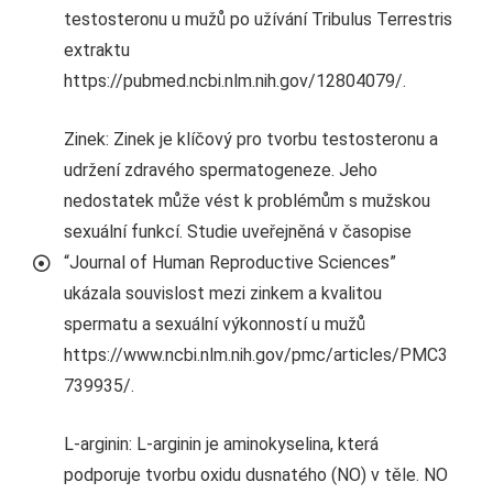
testosteronu u mužů po užívání Tribulus Terrestris
extraktu
https://pubmed.ncbi.nlm.nih.gov/12804079/.
Zinek: Zinek je klíčový pro tvorbu testosteronu a
udržení zdravého spermatogeneze. Jeho
nedostatek může vést k problémům s mužskou
sexuální funkcí. Studie uveřejněná v časopise
“Journal of Human Reproductive Sciences”
ukázala souvislost mezi zinkem a kvalitou
spermatu a sexuální výkonností u mužů
https://www.ncbi.nlm.nih.gov/pmc/articles/PMC3
739935/.
L-arginin: L-arginin je aminokyselina, která
podporuje tvorbu oxidu dusnatého (NO) v těle. NO