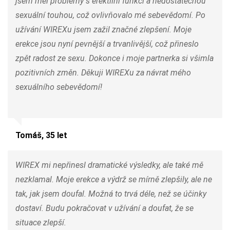
jsem měl problémy s erektilní funkcí a nedostatečnou
sexuální touhou, což ovlivňovalo mé sebevědomí. Po
užívání WIREXu jsem zažil značné zlepšení. Moje
erekce jsou nyní pevnější a trvanlivější, což přineslo
zpět radost ze sexu. Dokonce i moje partnerka si všimla
pozitivních změn. Děkuji WIREXu za návrat mého
sexuálního sebevědomí!
Tomáš, 35 let
WIREX mi nepřinesl dramatické výsledky, ale také mě
nezklamal. Moje erekce a výdrž se mírně zlepšily, ale ne
tak, jak jsem doufal. Možná to trvá déle, než se účinky
dostaví. Budu pokračovat v užívání a doufat, že se
situace zlepší.