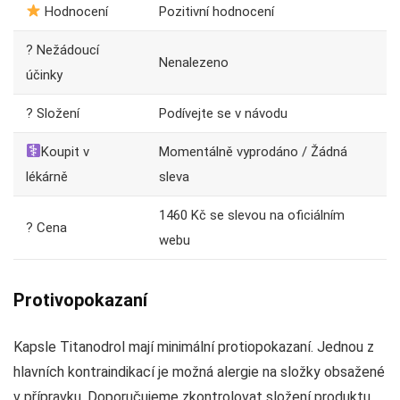
Hodnocení
Pozitivní hodnocení
? Nežádoucí
Nenalezeno
účinky
? Složení
Podívejte se v návodu
Koupit v
Momentálně vyprodáno / Žádná
lékárně
sleva
1460 Kč se slevou na oficiálním
? Cena
webu
Protivopokazaní
Kapsle Titanodrol mají minimální protiopokazaní. Jednou z
hlavních kontraindikací je možná alergie na složky obsažené
v přípravku. Doporučujeme zkontrolovat složení produktu,