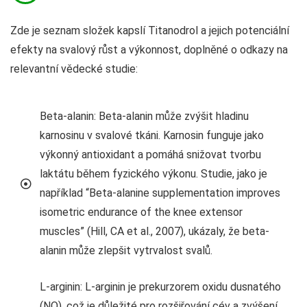
Zde je seznam složek kapslí Titanodrol a jejich potenciální
efekty na svalový růst a výkonnost, doplněné o odkazy na
relevantní vědecké studie:
Beta-alanin: Beta-alanin může zvýšit hladinu
karnosinu v svalové tkáni. Karnosin funguje jako
výkonný antioxidant a pomáhá snižovat tvorbu
laktátu během fyzického výkonu. Studie, jako je
například “Beta-alanine supplementation improves
isometric endurance of the knee extensor
muscles” (Hill, CA et al., 2007), ukázaly, že beta-
alanin může zlepšit vytrvalost svalů.
L-arginin: L-arginin je prekurzorem oxidu dusnatého
(NO), což je důležité pro rozšiřování cév a zvýšení