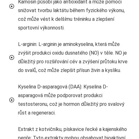
Karnosin působí jako antioxidant a může pomoci
snižovat tvorbu laktátu během fyzického výkonu,
což může vést k delšímu tréninku a zlepšení
sportovní výkonnosti.
L-arginin: L-arginin je aminokyselina, která může
zvýšit produkci oxidu dusnatého (NO) v těle. NO je
důležitý pro rozšiřování cév a zvýšení průtoku krve
do svalů, což může zlepšit přísun živin a kyslíku.
Kyselina D-asparagová (DAA): Kyselina D-
asparagová může podporovat produkci
testosteronu, což je hormon důležitý pro svalový
růst a regeneraci.
Extrakt z kotvičníku, pískavice řecké a kajenského
pepře: Tyto extrakty mohou obsahovat bioaktivní