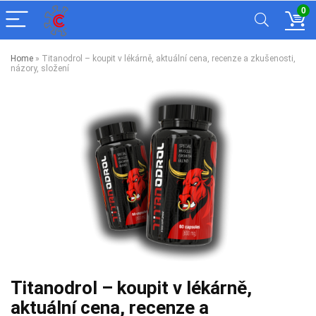
0
Home
»
Titanodrol – koupit v lékárně, aktuální cena, recenze a zkušenosti,
názory, složení
Titanodrol – koupit v lékárně,
aktuální cena, recenze a