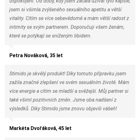
uspokojení. Od doby, kdy jsem začala užívat tyto kapsle,
jsem si všimla zvýšeného sexuálního apetitu a větší
vitality. Cítím se více sebevědomě a mám větší radost z
intimity se svým partnerem. Doporučuji všem ženám,
které se potýkají se sníženým libidem.
Petra Nováková, 35 let
Stimido je skvělý produkt! Díky tomuto přípravku jsem
zažila značné zlepšení ve svém sexuálním životě. Mám
více energie a cítím se mladší a svěžejší. Můj partner si
také všiml pozitivních změn. Jsme oba nadšení z
výsledků. Díky Stimido jsme znovu objevili vášeň!
Markéta Dvořáková, 45 let