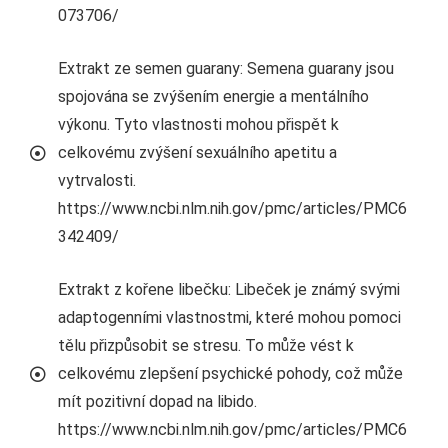
073706/
Extrakt ze semen guarany: Semena guarany jsou
spojována se zvýšením energie a mentálního
výkonu. Tyto vlastnosti mohou přispět k
celkovému zvýšení sexuálního apetitu a
vytrvalosti.
https://www.ncbi.nlm.nih.gov/pmc/articles/PMC6
342409/
Extrakt z kořene libečku: Libeček je známý svými
adaptogenními vlastnostmi, které mohou pomoci
tělu přizpůsobit se stresu. To může vést k
celkovému zlepšení psychické pohody, což může
mít pozitivní dopad na libido.
https://www.ncbi.nlm.nih.gov/pmc/articles/PMC6