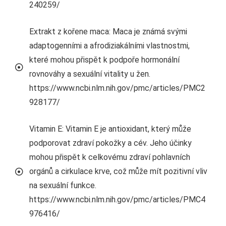
240259/
Extrakt z kořene maca: Maca je známá svými
adaptogenními a afrodiziakálními vlastnostmi,
které mohou přispět k podpoře hormonální
rovnováhy a sexuální vitality u žen.
https://www.ncbi.nlm.nih.gov/pmc/articles/PMC2
928177/
Vitamin E: Vitamin E je antioxidant, který může
podporovat zdraví pokožky a cév. Jeho účinky
mohou přispět k celkovému zdraví pohlavních
orgánů a cirkulace krve, což může mít pozitivní vliv
na sexuální funkce.
https://www.ncbi.nlm.nih.gov/pmc/articles/PMC4
976416/