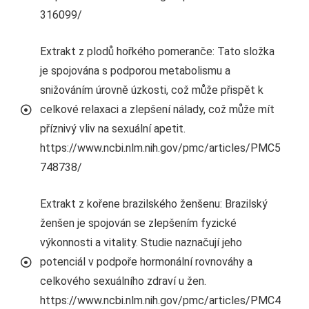
316099/
Extrakt z plodů hořkého pomeranče: Tato složka
je spojována s podporou metabolismu a
snižováním úrovně úzkosti, což může přispět k
celkové relaxaci a zlepšení nálady, což může mít
příznivý vliv na sexuální apetit.
https://www.ncbi.nlm.nih.gov/pmc/articles/PMC5
748738/
Extrakt z kořene brazilského ženšenu: Brazilský
ženšen je spojován se zlepšením fyzické
výkonnosti a vitality. Studie naznačují jeho
potenciál v podpoře hormonální rovnováhy a
celkového sexuálního zdraví u žen.
https://www.ncbi.nlm.nih.gov/pmc/articles/PMC4