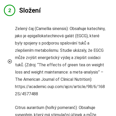
Složení
Zelený čaj (Camellia sinensis): Obsahuje katechiny,
jako je epigallokatechinová galát (EGCG), které
byly spojeny s podporou spalování tuků a
zlepšením metabolismu. Studie ukázaly, že EGCG
může zvýšit energetický výdej a zlepšit oxidaci
tuků. (Zdroj: “The effects of green tea on weight
loss and weight maintenance: a meta-analysis” –
The American Journal of Clinical Nutrition):
https://academic.oup.com/ajcn/article/98/6/168
2S/4577488
Citrus aurantium (hořký pomeranč): Obsahuje
synephrin, který má stimulační účinek a může