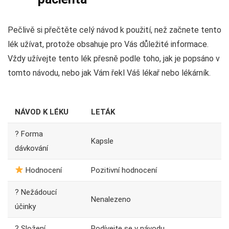
Pečlivě si přečtěte celý návod k použití, než začnete tento
lék užívat, protože obsahuje pro Vás důležité informace.
Vždy užívejte tento lék přesně podle toho, jak je popsáno v
tomto návodu, nebo jak Vám řekl Váš lékař nebo lékárník.
NÁVOD K LÉKU
LETÁK
? Forma
Kapsle
dávkování
Hodnocení
Pozitivní hodnocení
? Nežádoucí
Nenalezeno
účinky
? Složení
Podívejte se v návodu