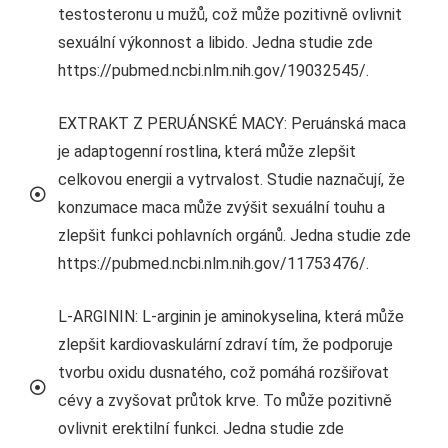
testosteronu u mužů, což může pozitivně ovlivnit
sexuální výkonnost a libido. Jedna studie zde
https://pubmed.ncbi.nlm.nih.gov/19032545/.
EXTRAKT Z PERUÁNSKÉ MACY: Peruánská maca
je adaptogenní rostlina, která může zlepšit
celkovou energii a vytrvalost. Studie naznačují, že
konzumace maca může zvýšit sexuální touhu a
zlepšit funkci pohlavních orgánů. Jedna studie zde
https://pubmed.ncbi.nlm.nih.gov/11753476/.
L-ARGININ: L-arginin je aminokyselina, která může
zlepšit kardiovaskulární zdraví tím, že podporuje
tvorbu oxidu dusnatého, což pomáhá rozšiřovat
cévy a zvyšovat průtok krve. To může pozitivně
ovlivnit erektilní funkci. Jedna studie zde