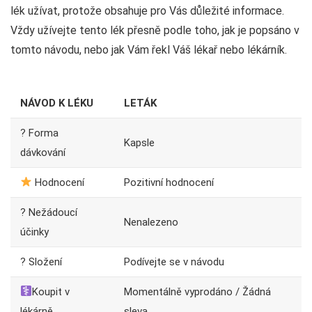
lék užívat, protože obsahuje pro Vás důležité informace.
Vždy užívejte tento lék přesně podle toho, jak je popsáno v
tomto návodu, nebo jak Vám řekl Váš lékař nebo lékárník.
NÁVOD K LÉKU
LETÁK
? Forma
Kapsle
dávkování
Hodnocení
Pozitivní hodnocení
? Nežádoucí
Nenalezeno
účinky
? Složení
Podívejte se v návodu
Koupit v
Momentálně vyprodáno / Žádná
lékárně
sleva