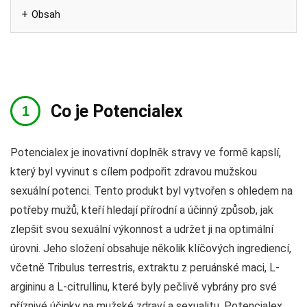
Obsah
Co je Potencialex
Potencialex je inovativní doplněk stravy ve formě kapslí,
který byl vyvinut s cílem podpořit zdravou mužskou
sexuální potenci. Tento produkt byl vytvořen s ohledem na
potřeby mužů, kteří hledají přírodní a účinný způsob, jak
zlepšit svou sexuální výkonnost a udržet ji na optimální
úrovni. Jeho složení obsahuje několik klíčových ingrediencí,
včetně Tribulus terrestris, extraktu z peruánské maci, L-
argininu a L-citrullinu, které byly pečlivě vybrány pro své
příznivé účinky na mužské zdraví a sexualitu. Potencialex