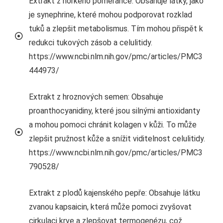
Extrakt z hořkého pomeranče: Obsahuje látky, jako
je synephrine, které mohou podporovat rozklad
tuků a zlepšit metabolismus. Tím mohou přispět k
redukci tukových zásob a celulitidy.
https://www.ncbi.nlm.nih.gov/pmc/articles/PMC3
444973/
Extrakt z hroznových semen: Obsahuje
proanthocyanidiny, které jsou silnými antioxidanty
a mohou pomoci chránit kolagen v kůži. To může
zlepšit pružnost kůže a snížit viditelnost celulitidy.
https://www.ncbi.nlm.nih.gov/pmc/articles/PMC3
790528/
Extrakt z plodů kajenského pepře: Obsahuje látku
zvanou kapsaicin, která může pomoci zvyšovat
cirkulaci krve a zlepšovat termogenézu, což