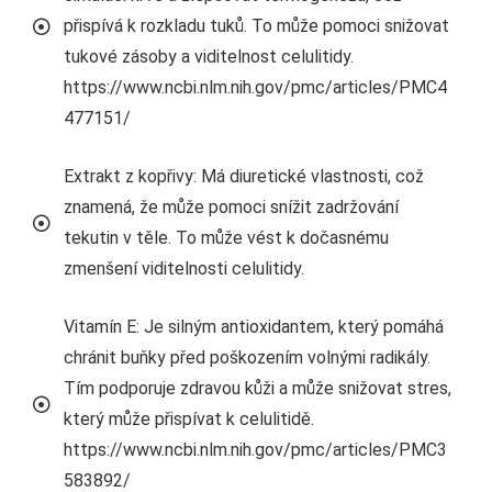
přispívá k rozkladu tuků. To může pomoci snižovat
tukové zásoby a viditelnost celulitidy.
https://www.ncbi.nlm.nih.gov/pmc/articles/PMC4
477151/
Extrakt z kopřivy: Má diuretické vlastnosti, což
znamená, že může pomoci snížit zadržování
tekutin v těle. To může vést k dočasnému
zmenšení viditelnosti celulitidy.
Vitamín E: Je silným antioxidantem, který pomáhá
chránit buňky před poškozením volnými radikály.
Tím podporuje zdravou kůži a může snižovat stres,
který může přispívat k celulitidě.
https://www.ncbi.nlm.nih.gov/pmc/articles/PMC3
583892/