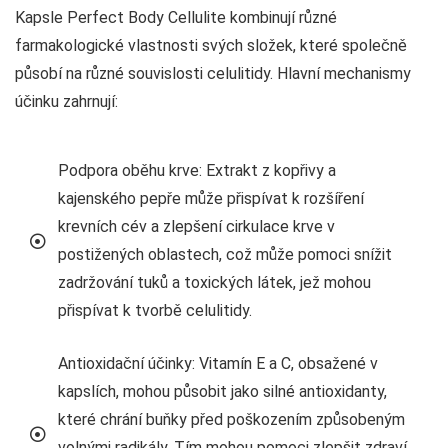
Kapsle Perfect Body Cellulite kombinují různé
farmakologické vlastnosti svých složek, které společně
působí na různé souvislosti celulitidy. Hlavní mechanismy
účinku zahrnují:
Podpora oběhu krve: Extrakt z kopřivy a
kajenského pepře může přispívat k rozšíření
krevních cév a zlepšení cirkulace krve v
postižených oblastech, což může pomoci snížit
zadržování tuků a toxických látek, jež mohou
přispívat k tvorbě celulitidy.
Antioxidační účinky: Vitamín E a C, obsažené v
kapslích, mohou působit jako silné antioxidanty,
které chrání buňky před poškozením způsobeným
volnými radikály. Tím mohou pomoci zlepšit zdraví