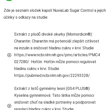
Zde je seznam složek kapslí NuviaLab Sugar Control a jejich
účinky s odkazy na studie:
Extrakt z plodů divoké okurky (Momordicin®):
Charantin: Charantin má potenciál zlepšit citlivost
na inzulin a snižovat hladinu cukru v krvi. Studie
https://www.ncbi.nlm.nih.gov/pmc/articles/PMC4
027280/. Hořčin: Hořčin může pomoci regulovat
hladinu cukru v krvi. Studie
https://pubmed.ncbi.nlm.nih.gov/22293328/.
Extrakt z listů gymnémy lesní (GS4 PLUS®):
Kyselina gymnémová: Tato látka může pomoci
snižovat chuť na sladké potraviny a podporovat
regulaci hladiny cukru v krvi. Studie