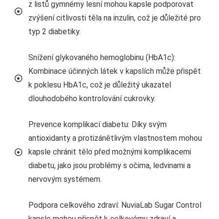
z listů gymnémy lesní mohou kapsle podporovat
zvýšení citlivosti těla na inzulin, což je důležité pro
typ 2 diabetiky.
Snížení glykovaného hemoglobinu (HbA1c):
Kombinace účinných látek v kapslích může přispět
k poklesu HbA1c, což je důležitý ukazatel
dlouhodobého kontrolování cukrovky.
Prevence komplikací diabetu: Díky svým
antioxidanty a protizánětlivým vlastnostem mohou
kapsle chránit tělo před možnými komplikacemi
diabetu, jako jsou problémy s očima, ledvinami a
nervovým systémem.
Podpora celkového zdraví: NuviaLab Sugar Control
kapsle mohou přispět k celkovému zdraví a