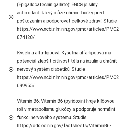
(Epigallocatechin gallate): EGCG je silný
antioxidant, který může chránit buňky před
poškozením a podporovat celkové zdraví. Studie
https://www.ncbi.nlm.nih.gov/pmc/articles/PMC2
874128/.
Kyselina alfa-lipoová: Kyselina alfa-lipoová má
potenciál zlepšit citlivost těla na inzulin a chránit
nervový systém diabetiků. Studie
https://www.ncbi.nlm.nih.gov/pmc/articles/PMC2
699955/.
Vitamin B6: Vitamin B6 (pyridoxin) hraje klíčovou
roli v metabolismu glukózy a podporuje normální
funkci nervového systému. Studie
https://ods.od.nih.gov/factsheets/VitaminB6-