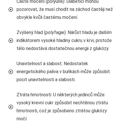
Časté močení (polyurie): Diabetici mohou
pozorovat, že musí chodit na záchod častěji než
obvykle kvůli častému močení.
Zvýšený hlad (polyfagie): Nárůst hladu je dalším
indikátorem vysoké hladiny cukru v krvi, protože
tělo nedostává dostatečnou energii z glukózy.
Unavitelnost a slabost: Nedostatek
energetického paliva v buňkách může způsobit
pocit unavitelnosti a slabosti.
Ztráta hmotnosti: U některých jedinců může
vysoký krevní cukr způsobit nechtěnou ztrátu
hmotnosti, což je způsobeno ztrátou glukózy
močí.