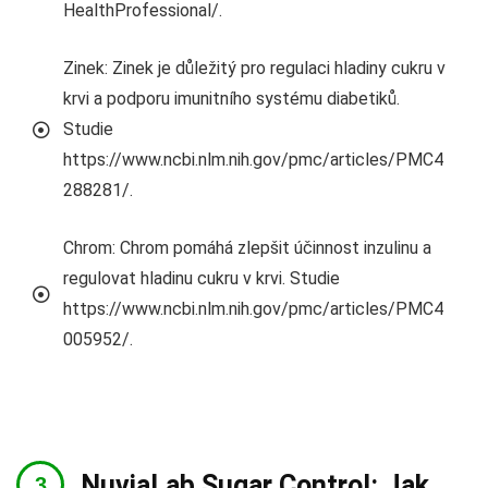
HealthProfessional/.
Zinek: Zinek je důležitý pro regulaci hladiny cukru v
krvi a podporu imunitního systému diabetiků.
Studie
https://www.ncbi.nlm.nih.gov/pmc/articles/PMC4
288281/.
Chrom: Chrom pomáhá zlepšit účinnost inzulinu a
regulovat hladinu cukru v krvi. Studie
https://www.ncbi.nlm.nih.gov/pmc/articles/PMC4
005952/.
NuviaLab Sugar Control: Jak