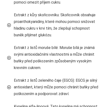
pomoci omezit příjem cukru.
Extrakt z kůry skořicovníku: Skořicovník obsahuje
proanthokyanidiny, které mohou pomoci snižovat
hladinu cukru v krvi tím, že zlepšují schopnost
buněk přijímat glukózu.
Extrakt z listů moruše bílé: Moruše bílá je známá
svými antioxidačními vlastnostmi a může chránit
buňky před poškozením způsobeným vysokým
krevním cukrem.
Extrakt z listů zeleného čaje (EGCG): EGCG je silný
antioxidant, který může pomoci chránit buňky před
poškozením a podporovat zdraví.
Kyselina alfa-lipoová: Tato kyselina má schopnost