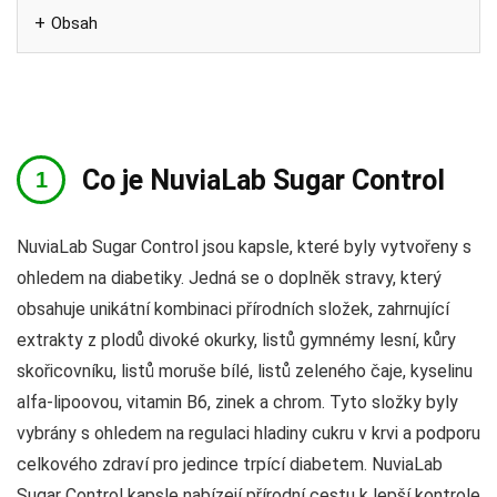
Obsah
Co je NuviaLab Sugar Control
NuviaLab Sugar Control jsou kapsle, které byly vytvořeny s
ohledem na diabetiky. Jedná se o doplněk stravy, který
obsahuje unikátní kombinaci přírodních složek, zahrnující
extrakty z plodů divoké okurky, listů gymnémy lesní, kůry
skořicovníku, listů moruše bílé, listů zeleného čaje, kyselinu
alfa-lipoovou, vitamin B6, zinek a chrom. Tyto složky byly
vybrány s ohledem na regulaci hladiny cukru v krvi a podporu
celkového zdraví pro jedince trpící diabetem. NuviaLab
Sugar Control kapsle nabízejí přírodní cestu k lepší kontrole