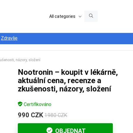
All categories
Zdravlje
kušenosti, názory, složení
Nootronin – koupit v lékárně,
aktuální cena, recenze a
zkušenosti, názory, složení
Certifikováno
990 CZK
1980 CZK
OBJEDNAT