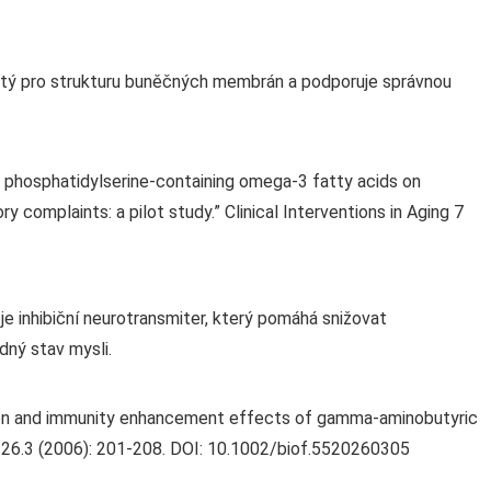
ežitý pro strukturu buněčných membrán a podporuje správnou
of phosphatidylserine-containing omega-3 fatty acids on
 complaints: a pilot study.” Clinical Interventions in Aging 7
 inhibiční neurotransmiter, který pomáhá snižovat
dný stav mysli.
tion and immunity enhancement effects of gamma-aminobutyric
s 26.3 (2006): 201-208. DOI: 10.1002/biof.5520260305