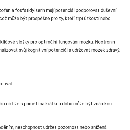
tofan a fosfatidylserin mají potenciál podporovat duševní
což může být prospěšné pro ty, kteří trpí úzkostí nebo
 klíčové složky pro optimální fungování mozku. Nootronin
imalizovat svůj kognitivní potenciál a udržovat mozek zdravý.
rnovat:
ebo obtíže s pamětí na krátkou dobu může být známkou
ředěním, neschopnost udržet pozornost nebo snížená