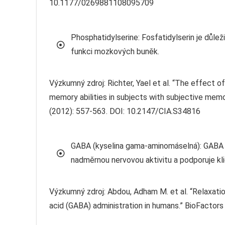
10.1177/0269881108095709
Phosphatidylserine: Fosfatidylserin je důl
funkci mozkových buněk.
Výzkumný zdroj: Richter, Yael et al. “The effect 
memory abilities in subjects with subjective memory
(2012): 557-563. DOI: 10.2147/CIA.S34816
GABA (kyselina gama-aminomáselná): GABA je
nadměrnou nervovou aktivitu a podporuje kli
Výzkumný zdroj: Abdou, Adham M. et al. “Relaxa
acid (GABA) administration in humans.” BioFactor