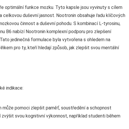
ře optimální funkce mozku. Tyto kapsle jsou vyvinuty s cílem
 a celkovou duševní jasnost. Nootronin obsahuje řadu klíčových
a mozkovou činnost a duševní pohodu. S kombinací L-tyrosinu,
aminu B6 nabízí Nootronin komplexní podporu pro zlepšení
. Tato jedinečná formulace byla vytvořena s ohledem na
lňkem pro ty, kteří hledají způsob, jak zlepšit svou mentální
ké indikace:
in může pomoci zlepšit paměť, soustředění a schopnost
ují zvýšit svou kognitivní výkonnost, například studenti během