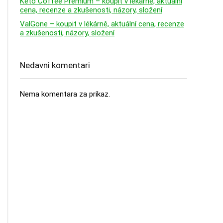
Keto Coffee Premium – koupit v lékárně, aktuální
cena, recenze a zkušenosti, názory, složení
ValGone – koupit v lékárně, aktuální cena, recenze
a zkušenosti, názory, složení
Nedavni komentari
Nema komentara za prikaz.