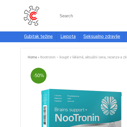
Search
for:
Gubitak težine
Ljepota
Seksualno zdravlje
Home
»
Nootronin – koupit v lékárně, aktuální cena, recenze a z
-50%