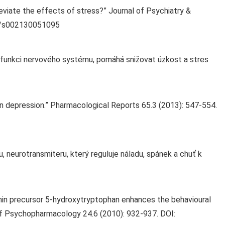
leviate the effects of stress?” Journal of Psychiatry &
07/s002130051095
 funkci nervového systému, pomáhá snižovat úzkost a stres
in depression.” Pharmacological Reports 65.3 (2013): 547-554.
, neurotransmiteru, který reguluje náladu, spánek a chuť k
onin precursor 5-hydroxytryptophan enhances the behavioural
of Psychopharmacology 24.6 (2010): 932-937. DOI: