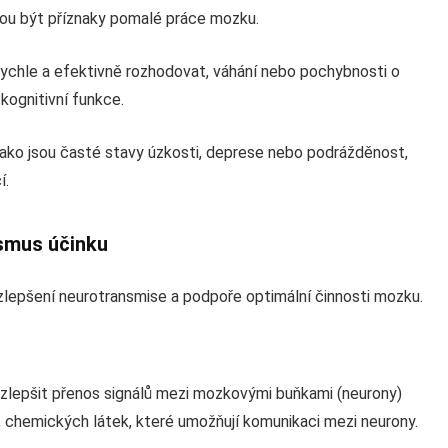
ou být příznaky pomalé práce mozku.
chle a efektivně rozhodovat, váhání nebo pochybnosti o
ognitivní funkce.
ako jsou časté stavy úzkosti, deprese nebo podrážděnost,
í.
smus účinku
zlepšení neurotransmise a podpoře optimální činnosti mozku.
zlepšit přenos signálů mezi mozkovými buňkami (neurony)
, chemických látek, které umožňují komunikaci mezi neurony.