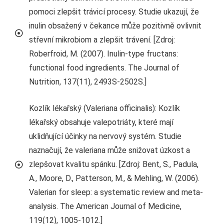
pomoci zlepšit trávicí procesy. Studie ukazují, že
inulin obsažený v čekance může pozitivně ovlivnit
střevní mikrobiom a zlepšit trávení. [Zdroj:
Roberfroid, M. (2007). Inulin-type fructans:
functional food ingredients. The Journal of
Nutrition, 137(11), 2493S-2502S.]
Kozlík lékařský (Valeriana officinalis): Kozlík
lékařský obsahuje valepotriáty, které mají
uklidňující účinky na nervový systém. Studie
naznačují, že valeriana může snižovat úzkost a
zlepšovat kvalitu spánku. [Zdroj: Bent, S., Padula,
A., Moore, D., Patterson, M., & Mehling, W. (2006).
Valerian for sleep: a systematic review and meta-
analysis. The American Journal of Medicine,
119(12), 1005-1012.]