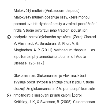
Malokvětý mullein (Verbascum thapsus):
Malokvětý mullein obsahuje slizy, které mohou
pomoci uvolnit dýchací cesty a zmírnit podráždění
hrdla. Studie potvrzují jeho tradiční použití při
podpoře zdraví dýchacího systému. [Zdroj: Ghorani,
V., Aliahmadi, A., Baradaran, B., Khori, V., &
Moghadam, A. R. (2011). Verbascum thapsus L. as
a potential phytomedicine. Journal of Acute
Disease, 126-137.]
Glukomannan: Glukomannan je vláknina, která
zvyšuje pocit sytosti a snižuje chuť k jídlu. Studie
ukazují, že glukomannan může pomoci při kontrole
hmotnosti a snižování příjmu kalorií. [Zdroj:
Keithley, J. K., & Swanson, B. (2005). Glucomannan