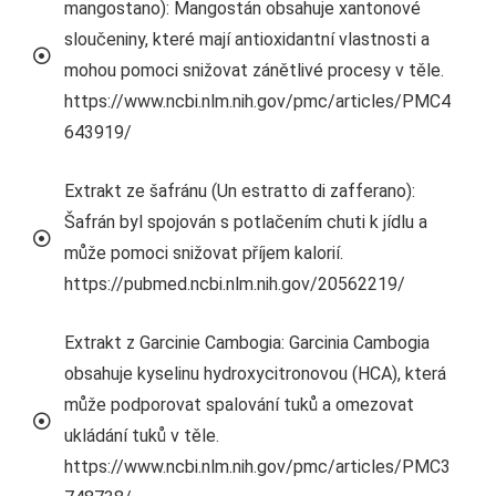
mangostano): Mangostán obsahuje xantonové
sloučeniny, které mají antioxidantní vlastnosti a
mohou pomoci snižovat zánětlivé procesy v těle.
https://www.ncbi.nlm.nih.gov/pmc/articles/PMC4
643919/
Extrakt ze šafránu (Un estratto di zafferano):
Šafrán byl spojován s potlačením chuti k jídlu a
může pomoci snižovat příjem kalorií.
https://pubmed.ncbi.nlm.nih.gov/20562219/
Extrakt z Garcinie Cambogia: Garcinia Cambogia
obsahuje kyselinu hydroxycitronovou (HCA), která
může podporovat spalování tuků a omezovat
ukládání tuků v těle.
https://www.ncbi.nlm.nih.gov/pmc/articles/PMC3