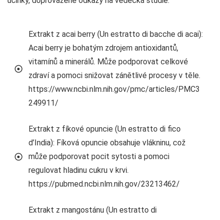
účinky, doprovázené odkazy na vědecká studie:
Extrakt z acai berry (Un estratto di bacche di acai):
Acai berry je bohatým zdrojem antioxidantů,
vitamínů a minerálů. Může podporovat celkové
zdraví a pomoci snižovat zánětlivé procesy v těle.
https://www.ncbi.nlm.nih.gov/pmc/articles/PMC3
249911/
Extrakt z fíkové opuncie (Un estratto di fico
d’India): Fíková opuncie obsahuje vlákninu, což
může podporovat pocit sytosti a pomoci
regulovat hladinu cukru v krvi.
https://pubmed.ncbi.nlm.nih.gov/23213462/
Extrakt z mangostánu (Un estratto di