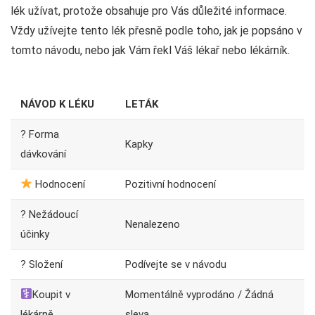
lék užívat, protože obsahuje pro Vás důležité informace.
Vždy užívejte tento lék přesně podle toho, jak je popsáno v
tomto návodu, nebo jak Vám řekl Váš lékař nebo lékárník.
NÁVOD K LÉKU
LETÁK
? Forma
Kapky
dávkování
Hodnocení
Pozitivní hodnocení
? Nežádoucí
Nenalezeno
účinky
? Složení
Podívejte se v návodu
Koupit v
Momentálně vyprodáno / Žádná
lékárně
sleva