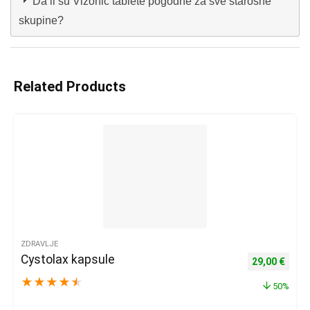
Da li su Vizonic tablete pogodne za sve starosne
skupine?
Related Products
ZDRAVLJE
Cystolax kapsule
Izvorna cijena
Trenu
29,00
€
★
★
★
★
★
50%