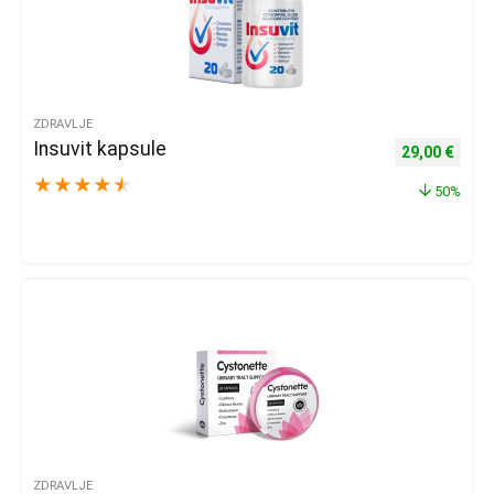
ZDRAVLJE
Insuvit kapsule
Izvorna cijena
Trenu
29,00
€
★
★
★
★
★
50%
ZDRAVLJE