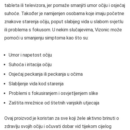
tableta ili televizora, jer pomaže smanjiti umor očiju i osjećaj
suhoće. Također je namijenjen osobama koje imaju početne
znakove starenja očiju, poput slabijeg vida u slabom svjetlu
ili problema s fokusom. U nekim slučajevima, Vizonic može
pomoći u smanjenju simptoma kao što su:
Umor i napetost očiju
Suhoća i iritacija očiju
Osjećaj peckanja ili peckanja u očima
Slabljenje vida kod starenja
Problemi s fokusiranjem i osvjetljenjem slike
Zaštita mrežnice od štetnih vanjskih utjecaja
Ovaj proizvod je koristan za sve koji žele aktivno brinuti o
zdravlju svojih očiju i očuvati dobar vid tijekom cijelog