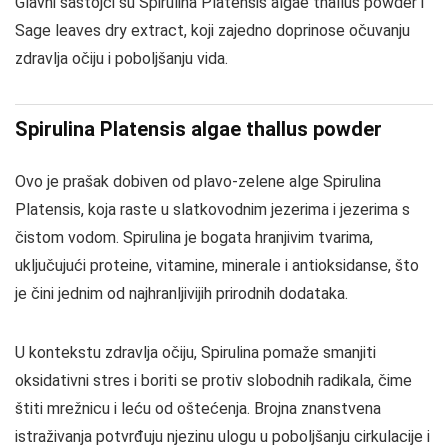
Glavni sastojci su Spirulina Platensis algae thallus powder i
Sage leaves dry extract, koji zajedno doprinose očuvanju
zdravlja očiju i poboljšanju vida.
Spirulina Platensis algae thallus powder
Ovo je prašak dobiven od plavo-zelene alge Spirulina
Platensis, koja raste u slatkovodnim jezerima i jezerima s
čistom vodom. Spirulina je bogata hranjivim tvarima,
uključujući proteine, vitamine, minerale i antioksidanse, što
je čini jednim od najhranljivijih prirodnih dodataka.
U kontekstu zdravlja očiju, Spirulina pomaže smanjiti
oksidativni stres i boriti se protiv slobodnih radikala, čime
štiti mrežnicu i leću od oštećenja. Brojna znanstvena
istraživanja potvrđuju njezinu ulogu u poboljšanju cirkulacije i