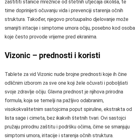
zaštititi stanice mrežnice od štetnih utjecaja okoliša, te
time doprinijeti očuvanju vida i prevenciji starenja očnih
struktura. Također, njegovo protuupalno djelovanje može
smanjiti iritacije i simptome umora očiju, posebno kod osoba
koje često provode vrijeme pred ekranima.
Vizonic – prednosti i koristi
Tablete za vid Vizonic nude brojne prednosti koje ih čine
odličnim izborom za sve one koji žele očuvati i poboljšati
svoje zdravlje očiju. Glavna prednost je njihova prirodna
formula, koja se temelji na pažljivo odabranim,
visokokvalitetnim sastojcima poput spiruline, ekstrakta od
lista sage i cimeta, bez ikakvih štetnih tvari. Ovi sastojci
pružaju prirodnu zaštitu i podršku očima, čime se smanjuju
simptomi umora, iritacije i starenja očnih struktura.