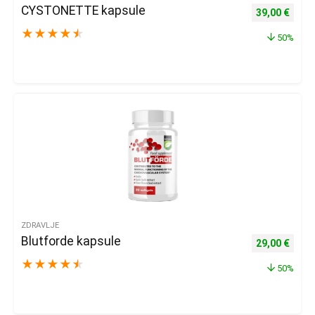
CYSTONETTE kapsule
Izvorna cijena
Trenu
39,00
€
★
★
★
★
★
50%
ZDRAVLJE
Blutforde kapsule
Izvorna cijena
Trenu
29,00
€
★
★
★
★
★
50%