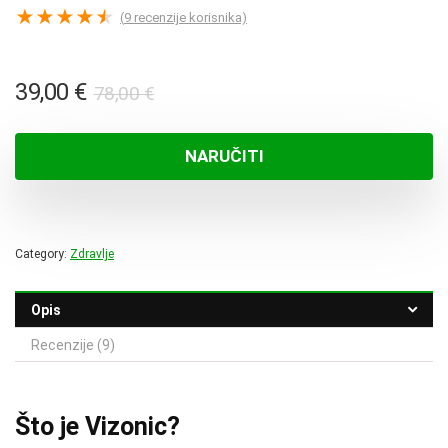
★
★
★
★
★
(
9
recenzije korisnika)
Izvorna
Trenutna
39,00
€
78,00
€
cijena
cijena
bila
je:
NARUČITI
je:
39,00 €.
78,00 €.
Category:
Zdravlje
Opis
Recenzije (9)
Što je Vizonic?