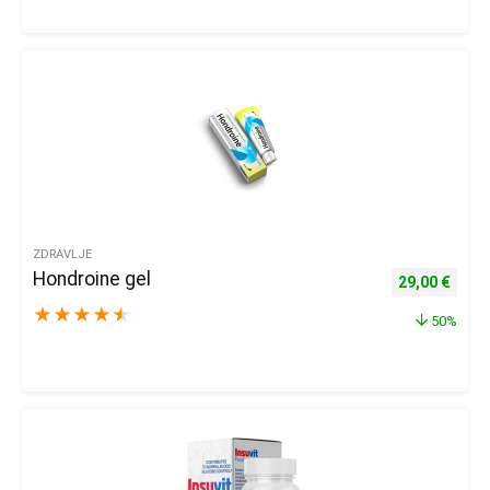
ZDRAVLJE
Hondroine gel
Izvorna cijena
Trenu
29,00
€
★
★
★
★
★
50%