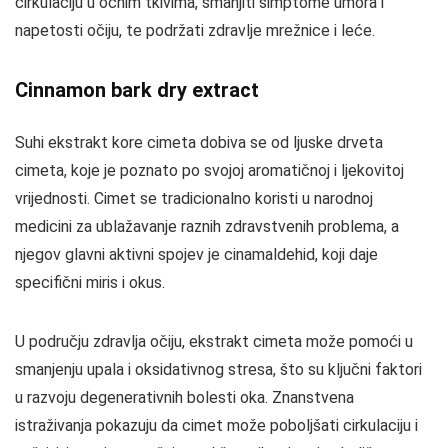
cirkulaciju u očnim tkivima, smanjiti simptome umora i
napetosti očiju, te podržati zdravlje mrežnice i leće.
Cinnamon bark dry extract
Suhi ekstrakt kore cimeta dobiva se od ljuske drveta
cimeta, koje je poznato po svojoj aromatičnoj i ljekovitoj
vrijednosti. Cimet se tradicionalno koristi u narodnoj
medicini za ublažavanje raznih zdravstvenih problema, a
njegov glavni aktivni spojev je cinamaldehid, koji daje
specifični miris i okus.
U području zdravlja očiju, ekstrakt cimeta može pomoći u
smanjenju upala i oksidativnog stresa, što su ključni faktori
u razvoju degenerativnih bolesti oka. Znanstvena
istraživanja pokazuju da cimet može poboljšati cirkulaciju i