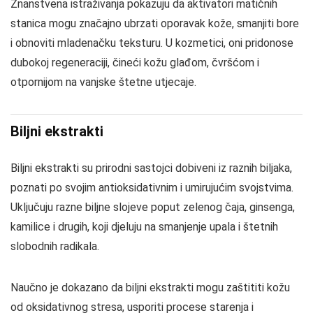
Znanstvena istraživanja pokazuju da aktivatori matičnih
stanica mogu značajno ubrzati oporavak kože, smanjiti bore
i obnoviti mladenačku teksturu. U kozmetici, oni pridonose
dubokoj regeneraciji, čineći kožu glađom, čvršćom i
otpornijom na vanjske štetne utjecaje.
Biljni ekstrakti
Biljni ekstrakti su prirodni sastojci dobiveni iz raznih biljaka,
poznati po svojim antioksidativnim i umirujućim svojstvima.
Uključuju razne biljne slojeve poput zelenog čaja, ginsenga,
kamilice i drugih, koji djeluju na smanjenje upala i štetnih
slobodnih radikala.
Naučno je dokazano da biljni ekstrakti mogu zaštititi kožu
od oksidativnog stresa, usporiti procese starenja i