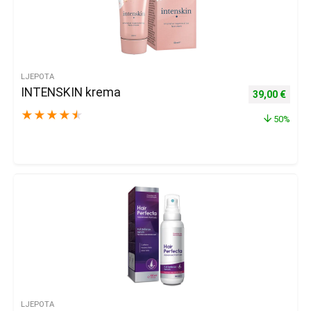
LJEPOTA
INTENSKIN krema
Izvorna cijena
Trenu
39,00
€
★
★
★
★
★
50%
LJEPOTA