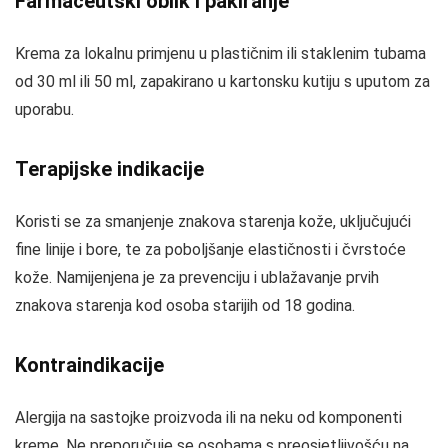
Farmaceutski oblik i pakiranje
Krema za lokalnu primjenu u plastičnim ili staklenim tubama
od 30 ml ili 50 ml, zapakirano u kartonsku kutiju s uputom za
uporabu.
Terapijske indikacije
Koristi se za smanjenje znakova starenja kože, uključujući
fine linije i bore, te za poboljšanje elastičnosti i čvrstoće
kože. Namijenjena je za prevenciju i ublažavanje prvih
znakova starenja kod osoba starijih od 18 godina.
Kontraindikacije
Alergija na sastojke proizvoda ili na neku od komponenti
kreme. Ne preporučuje se osobama s preosjetljivošću na