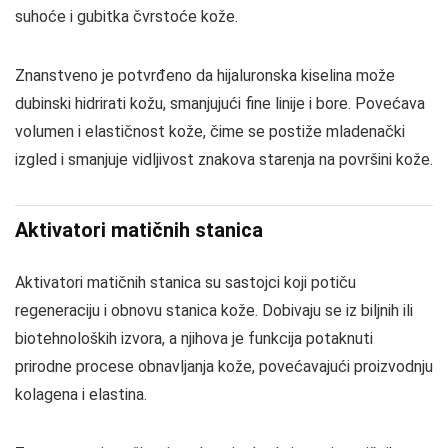
suhoće i gubitka čvrstoće kože.
Znanstveno je potvrđeno da hijaluronska kiselina može
dubinski hidrirati kožu, smanjujući fine linije i bore. Povećava
volumen i elastičnost kože, čime se postiže mladenački
izgled i smanjuje vidljivost znakova starenja na površini kože.
Aktivatori matičnih stanica
Aktivatori matičnih stanica su sastojci koji potiču
regeneraciju i obnovu stanica kože. Dobivaju se iz biljnih ili
biotehnoloških izvora, a njihova je funkcija potaknuti
prirodne procese obnavljanja kože, povećavajući proizvodnju
kolagena i elastina.