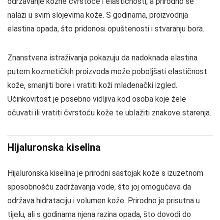
održavanje kožne čvrstoće i elastičnosti, a prirodno se
nalazi u svim slojevima kože. S godinama, proizvodnja
elastina opada, što pridonosi opuštenosti i stvaranju bora.
Znanstvena istraživanja pokazuju da nadoknada elastina
putem kozmetičkih proizvoda može poboljšati elastičnost
kože, smanjiti bore i vratiti koži mladenački izgled.
Učinkovitost je posebno vidljiva kod osoba koje žele
očuvati ili vratiti čvrstoću kože te ublažiti znakove starenja.
Hijaluronska kiselina
Hijaluronska kiselina je prirodni sastojak kože s izuzetnom
sposobnošću zadržavanja vode, što joj omogućava da
održava hidrataciju i volumen kože. Prirodno je prisutna u
tijelu, ali s godinama njena razina opada, što dovodi do