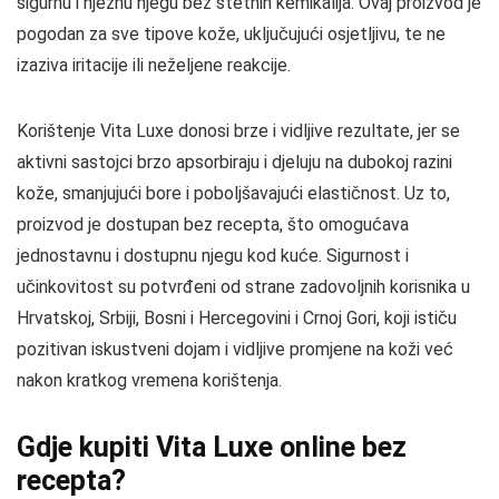
sigurnu i nježnu njegu bez štetnih kemikalija. Ovaj proizvod je
pogodan za sve tipove kože, uključujući osjetljivu, te ne
izaziva iritacije ili neželjene reakcije.
Korištenje Vita Luxe donosi brze i vidljive rezultate, jer se
aktivni sastojci brzo apsorbiraju i djeluju na dubokoj razini
kože, smanjujući bore i poboljšavajući elastičnost. Uz to,
proizvod je dostupan bez recepta, što omogućava
jednostavnu i dostupnu njegu kod kuće. Sigurnost i
učinkovitost su potvrđeni od strane zadovoljnih korisnika u
Hrvatskoj, Srbiji, Bosni i Hercegovini i Crnoj Gori, koji ističu
pozitivan iskustveni dojam i vidljive promjene na koži već
nakon kratkog vremena korištenja.
Gdje kupiti Vita Luxe online bez
recepta?