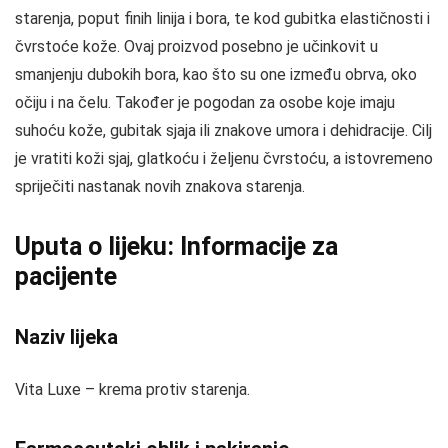
starenja, poput finih linija i bora, te kod gubitka elastičnosti i
čvrstoće kože. Ovaj proizvod posebno je učinkovit u
smanjenju dubokih bora, kao što su one između obrva, oko
očiju i na čelu. Također je pogodan za osobe koje imaju
suhoću kože, gubitak sjaja ili znakove umora i dehidracije. Cilj
je vratiti koži sjaj, glatkoću i željenu čvrstoću, a istovremeno
spriječiti nastanak novih znakova starenja.
Uputa o lijeku: Informacije za
pacijente
Naziv lijeka
Vita Luxe – krema protiv starenja.