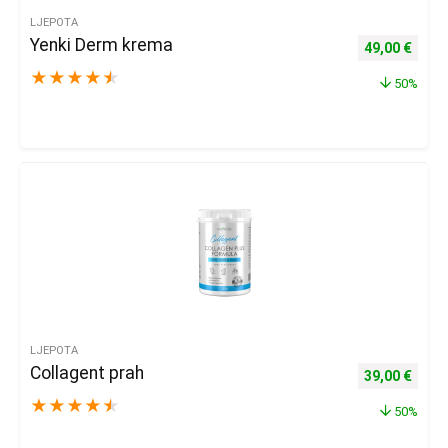
LJEPOTA
Yenki Derm krema
Izvorna cijena
Trenu
49,00
€
★
★
★
★
★
50%
LJEPOTA
Collagent prah
Izvorna cijena
Trenu
39,00
€
★
★
★
★
★
50%