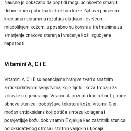
Naučno je dokazano da peptidi mogu učinkovito smanjiti
dubinu bora i poboljšati strukturu kože. Njihova primjena u
kremama i serumima rezultira glatkijom, čvršćom i
mladolikijom kožom, a posebno su korisni u tretmanima za
smanjenje znakova starenja i vraćanje koži izgubljene
napetosti.
Vitamini A, C i E
Vitamini A, C i E su esencijalne hranjive tvari s snažnim
antioksidativnim svojstvima, koje tijelo i koža trebaju za
zdravlje i regeneraciju. Vitamin A, poznat i kao retinol, potiče
obnovu stanica i poboljšava teksturu kože. Vitamin C je
moćan antioksidans koji potiče sintezu kolagena i
posvjetljuje kožu, dok vitamin E djeluje kao zaštitnik stanica
od oksidativnog stresa i štetnih vanjskih utjecaja.