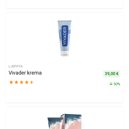
LJEPOTA
Vivader krema
Izvorna cijena
Trenu
39,00
€
★
★
★
★
★
50%