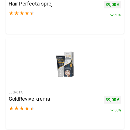
Hair Perfecta sprej
Izvorna cijena
Trenu
39,00
€
★
★
★
★
★
50%
LJEPOTA
GoldRevive krema
Izvorna cijena
Trenu
39,00
€
★
★
★
★
★
50%