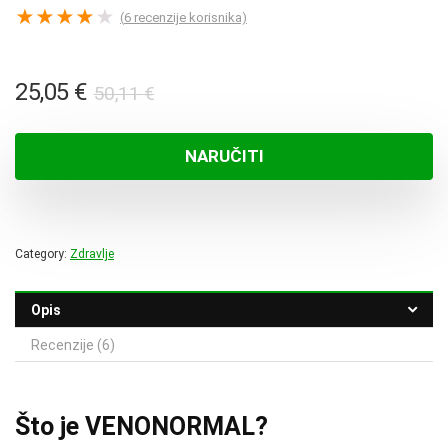
★
★
★
★
★
(
6
recenzije korisnika)
Izvorna
Trenutna
25,05
€
50,11
€
cijena
cijena
bila
je:
NARUČITI
je:
25,05 €.
50,11 €.
Category:
Zdravlje
Opis
Recenzije (6)
Što je VENONORMAL?