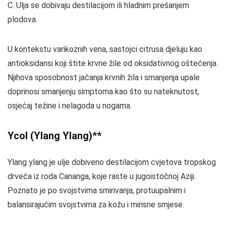
C. Ulja se dobivaju destilacijom ili hladnim prešanjem
plodova.
U kontekstu varikoznih vena, sastojci citrusa djeluju kao
antioksidansi koji štite krvne žile od oksidativnog oštećenja.
Njihova sposobnost jačanja krvnih žila i smanjenja upale
doprinosi smanjenju simptoma kao što su nateknutost,
osjećaj težine i nelagoda u nogama.
Ycol (Ylang Ylang)**
Ylang ylang je ulje dobiveno destilacijom cvjetova tropskog
drveća iz roda Cananga, koje raste u jugoistočnoj Aziji.
Poznato je po svojstvima smirivanja, protuupalnim i
balansirajućim svojstvima za kožu i mirisne smjese.