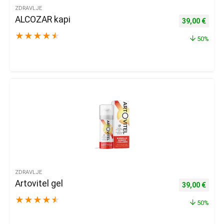
ZDRAVLJE
ALCOZAR kapi
Izvorna cijena
Trenu
39,00
€
★
★
★
★
★
50%
ZDRAVLJE
Artovitel gel
Izvorna cijena
Trenu
39,00
€
★
★
★
★
★
50%