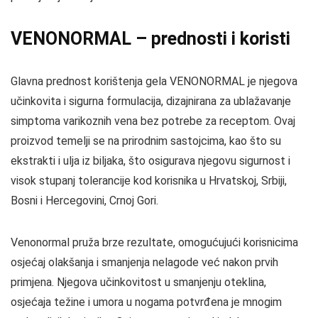
VENONORMAL – prednosti i koristi
Glavna prednost korištenja gela VENONORMAL je njegova
učinkovita i sigurna formulacija, dizajnirana za ublažavanje
simptoma varikoznih vena bez potrebe za receptom. Ovaj
proizvod temelji se na prirodnim sastojcima, kao što su
ekstrakti i ulja iz biljaka, što osigurava njegovu sigurnost i
visok stupanj tolerancije kod korisnika u Hrvatskoj, Srbiji,
Bosni i Hercegovini, Crnoj Gori.
Venonormal pruža brze rezultate, omogućujući korisnicima
osjećaj olakšanja i smanjenja nelagode već nakon prvih
primjena. Njegova učinkovitost u smanjenju oteklina,
osjećaja težine i umora u nogama potvrđena je mnogim