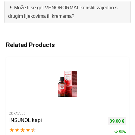
Može li se gel VENONORMAL koristiti zajedno s
drugim lijekovima ili kremama?
Related Products
ZDRAVLJE
INSUNOL kapi
Izvorna cijena
Trenu
39,00
€
★
★
★
★
★
50%