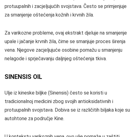
protuupalnih i zacjeljujućih svojstava. Često se primjenjuje
za smanjenje oštećenja kožnih i krvnih žila.
Za varikozne probleme, ovaj ekstrakt djeluje na smanjenje
upale i jačanje krvnih žila, čime se smanjuje proces širenja
vena. Njegove zacjeljujuće osobine pomažu u smanjenju
nelagode i sprječavanju daljnjeg oštećenja tkiva.
SINENSIS OIL
Ulje iz kineske biljke (Sinensis) često se koristi u
tradicionalnoj medicini zbog svojih antioksidativnih i
protuupalnih svojstava. Dobiva se iz različitih biljaka koje su
autohtone za područje Kine.
U kontekstu varikoznih vena, ovo ulje pomaže u zaštiti