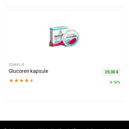
ZDRAVLJE
Glucoren kapsule
Izvorna cijena
Trenu
29,00
€
★
★
★
★
★
50%