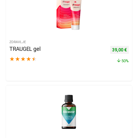
ZDRAVLJE
TRAUGEL gel
Izvorna cijena
Trenu
39,00
€
★
★
★
★
★
50%