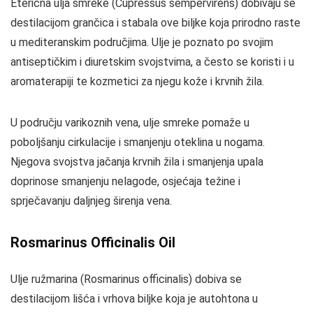
Eterična ulja smreke (Cupressus sempervirens) dobivaju se
destilacijom grančica i stabala ove biljke koja prirodno raste
u mediteranskim područjima. Ulje je poznato po svojim
antiseptičkim i diuretskim svojstvima, a često se koristi i u
aromaterapiji te kozmetici za njegu kože i krvnih žila.
U području varikoznih vena, ulje smreke pomaže u
poboljšanju cirkulacije i smanjenju oteklina u nogama.
Njegova svojstva jačanja krvnih žila i smanjenja upala
doprinose smanjenju nelagode, osjećaja težine i
sprječavanju daljnjeg širenja vena.
Rosmarinus Officinalis Oil
Ulje ružmarina (Rosmarinus officinalis) dobiva se
destilacijom lišća i vrhova biljke koja je autohtona u