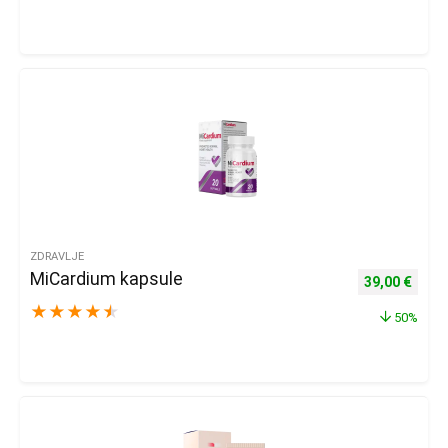
ZDRAVLJE
MiCardium kapsule
Izvorna cijena
Trenu
39,00
€
★
★
★
★
★
50%