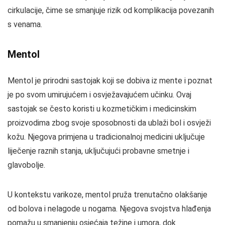
cirkulacije, čime se smanjuje rizik od komplikacija povezanih
s venama.
Mentol
Mentol je prirodni sastojak koji se dobiva iz mente i poznat
je po svom umirujućem i osvježavajućem učinku. Ovaj
sastojak se često koristi u kozmetičkim i medicinskim
proizvodima zbog svoje sposobnosti da ublaži bol i osvježi
kožu. Njegova primjena u tradicionalnoj medicini uključuje
liječenje raznih stanja, uključujući probavne smetnje i
glavobolje.
U kontekstu varikoze, mentol pruža trenutačno olakšanje
od bolova i nelagode u nogama. Njegova svojstva hlađenja
pomažu u smanjenju osjećaja težine i umora, dok