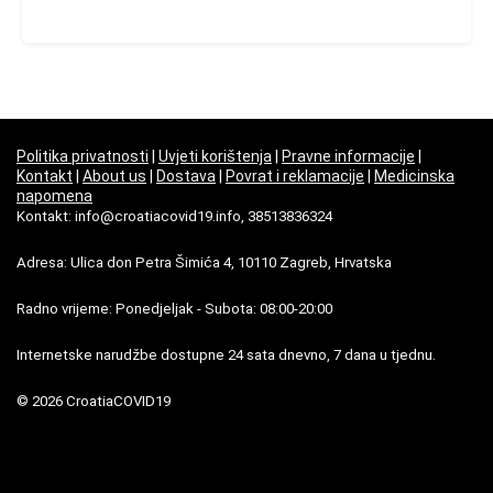
Politika privatnosti
|
Uvjeti korištenja
|
Pravne informacije
|
Kontakt
|
About us
|
Dostava
|
Povrat i reklamacije
|
Medicinska
napomena
Kontakt: info@croatiacovid19.info, 38513836324
Adresa: Ulica don Petra Šimića 4, 10110 Zagreb, Hrvatska
Radno vrijeme: Ponedjeljak - Subota: 08:00-20:00
Internetske narudžbe dostupne 24 sata dnevno, 7 dana u tjednu.
© 2026 CroatiaCOVID19