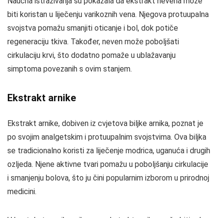
Naučna istraživanja su pokazala da ekstrakt nevena može
biti koristan u liječenju varikoznih vena. Njegova protuupalna
svojstva pomažu smanjiti oticanje i bol, dok potiče
regeneraciju tkiva. Također, neven može poboljšati
cirkulaciju krvi, što dodatno pomaže u ublažavanju
simptoma povezanih s ovim stanjem.
Ekstrakt arnike
Ekstrakt arnike, dobiven iz cvjetova biljke arnika, poznat je
po svojim analgetskim i protuupalnim svojstvima. Ova biljka
se tradicionalno koristi za liječenje modrica, uganuća i drugih
ozljeda. Njene aktivne tvari pomažu u poboljšanju cirkulacije
i smanjenju bolova, što ju čini popularnim izborom u prirodnoj
medicini.