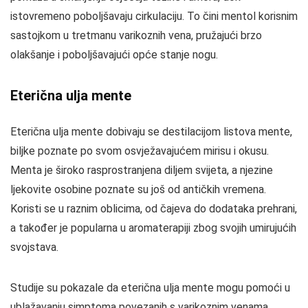
istovremeno poboljšavaju cirkulaciju. To čini mentol korisnim
sastojkom u tretmanu varikoznih vena, pružajući brzo
olakšanje i poboljšavajući opće stanje nogu.
Eterična ulja mente
Eterična ulja mente dobivaju se destilacijom listova mente,
biljke poznate po svom osvježavajućem mirisu i okusu.
Menta je široko rasprostranjena diljem svijeta, a njezine
ljekovite osobine poznate su još od antičkih vremena.
Koristi se u raznim oblicima, od čajeva do dodataka prehrani,
a također je popularna u aromaterapiji zbog svojih umirujućih
svojstava.
Studije su pokazale da eterična ulja mente mogu pomoći u
ublažavanju simptoma povezanih s varikoznim venama.