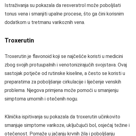
Istraživanja su pokazala da resveratrol može poboljšati
tonus vena i smanjiti upalne procese, što ga čini korisnim
dodatkom u tretmanu varikoznih vena.
Troxerutin
Troxerutin je flavonoid koji se najčešće koristi u medicini
zbog svojih protuupalnih i venotonizirajućih svojstava. Ovaj
sastojak potječe od rutinske kiseline, a često se koristi u
preparatima za poboljšanje cirkulacije i liječenje venskih
problema. Njegova primjena može pomoći u smanjenju
simptoma umornih i otečenih nogu.
Klinička ispitivanja su pokazala da troxerutin učinkovito
smanjuje simptome varikoze, uključujući bol, osjećaj težine i
otečenost. Pomaže u jačanju krvnih žila i poboljšanju