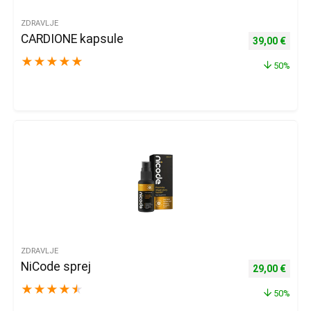
ZDRAVLJE
CARDIONE kapsule
Izvorna cijena
Trenu
39,00
€
★
★
★
★
★
50%
ZDRAVLJE
NiCode sprej
Izvorna cijena
Trenu
29,00
€
★
★
★
★
★
50%