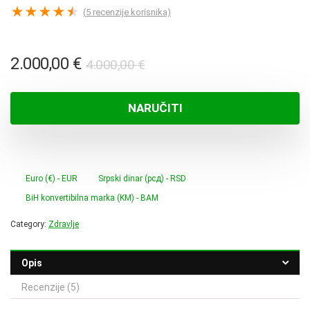
★
★
★
★
★
(
5
recenzije korisnika)
Izvorna
Trenutna
2.000,00
€
4.000,00
€
cijena
cijena
bila
je:
NARUČITI
je:
2.000,00 €.
4.000,00 €.
Euro (€) - EUR
Srpski dinar (рсд) - RSD
BiH konvertibilna marka (KM) - BAM
Category:
Zdravlje
Opis
Recenzije (5)