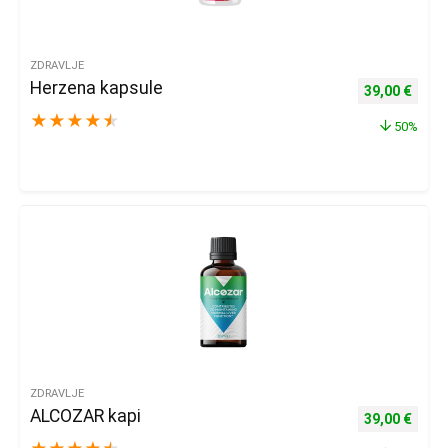
ZDRAVLJE
Herzena kapsule
Izvorna cijena
Trenu
39,00
€
★
★
★
★
★
50%
ZDRAVLJE
ALCOZAR kapi
Izvorna cijena
Trenu
39,00
€