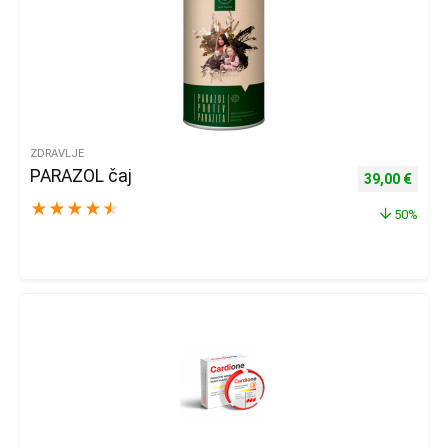
ZDRAVLJE
PARAZOL čaj
Izvorna cijena
Trenu
39,00
€
★
★
★
★
★
50%