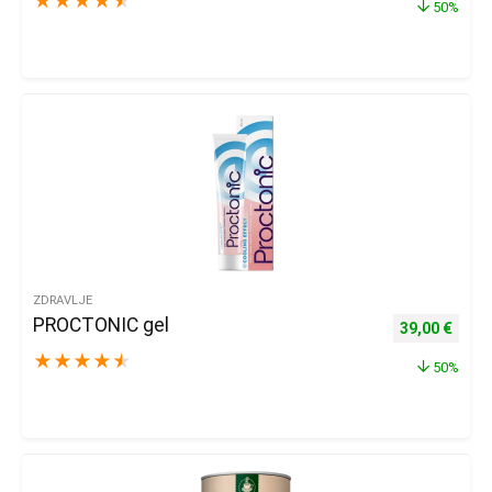
★
★
★
★
★
50%
ZDRAVLJE
PROCTONIC gel
Izvorna cijena
Trenu
39,00
€
★
★
★
★
★
50%