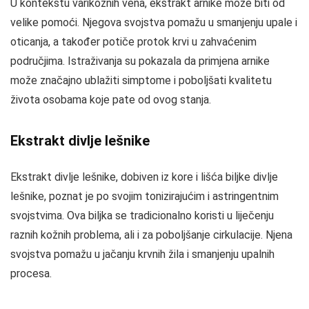
U kontekstu varikoznih vena, ekstrakt arnike može biti od
velike pomoći. Njegova svojstva pomažu u smanjenju upale i
oticanja, a također potiče protok krvi u zahvaćenim
područjima. Istraživanja su pokazala da primjena arnike
može značajno ublažiti simptome i poboljšati kvalitetu
života osobama koje pate od ovog stanja.
Ekstrakt divlje lešnike
Ekstrakt divlje lešnike, dobiven iz kore i lišća biljke divlje
lešnike, poznat je po svojim tonizirajućim i astringentnim
svojstvima. Ova biljka se tradicionalno koristi u liječenju
raznih kožnih problema, ali i za poboljšanje cirkulacije. Njena
svojstva pomažu u jačanju krvnih žila i smanjenju upalnih
procesa.