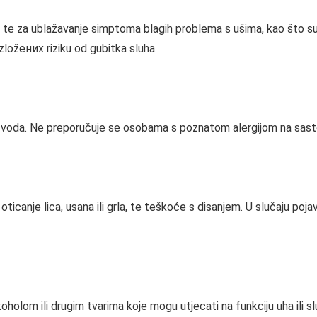
, te za ublažavanje simptoma blagih problema s ušima, kao što su 
ložених riziku od gubitka sluha.
 proizvoda. Ne preporučuje se osobama s poznatom alergijom na sast
 oticanje lica, usana ili grla, te teškoće s disanjem. U slučaju po
olom ili drugim tvarima koje mogu utjecati na funkciju uha ili slu