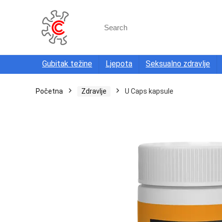
Search
for:
Gubitak težine
Ljepota
Seksualno zdravlje
Početna
Zdravlje
U Caps kapsule