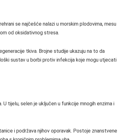
. U prehrani se najčešće nalazi u morskim plodovima, mesu
anom od oksidativnog stresa.
generacije tkiva. Brojne studije ukazuju na to da
ki sustav u borbi protiv infekcija koje mogu utjecati
 U tijelu, selen je uključen u funkcije mnogih enzima i
tanice i podržava njihov oporavak. Postoje znanstvene
soba s kroničnim problemima uha.