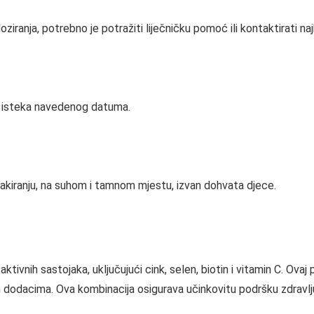
iranja, potrebno je potražiti liječničku pomoć ili kontaktirati naj
kon isteka navedenog datuma.
pakiranju, na suhom i tamnom mjestu, izvan dohvata djece.
tivnih sastojaka, uključujući cink, selen, biotin i vitamin C. Ovaj 
 dodacima. Ova kombinacija osigurava učinkovitu podršku zdravlju