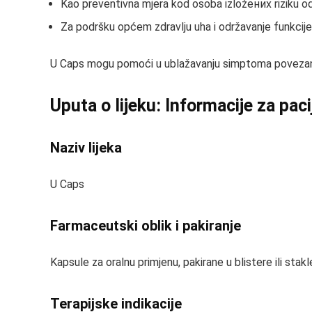
Kao preventivna mjera kod osoba izložених riziku od
Za podršku općem zdravlju uha i održavanje funkcij
U Caps mogu pomoći u ublažavanju simptoma povezanih 
Uputa o lijeku: Informacije za pac
Naziv lijeka
U Caps
Farmaceutski oblik i pakiranje
Kapsule za oralnu primjenu, pakirane u blistere ili stakl
Terapijske indikacije