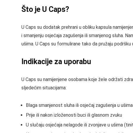
Što je U Caps?
U Caps su dodatak prehrani u obliku kapsula namijenje
i smanjenju osjećaja zagušenja ili smanjenog sluha. N
ušima. U Caps su formulirane tako da pružaju podršku un
Indikacije za uporabu
U Caps su namijenjene osobama koje žele održati zdrav
sljedećim situacijama:
Blaga smanjenost sluha ili osjećaj zagušenja u ušima
Prije ili nakon izloženosti buci ili glasnom zvuku
U slučaju osjećaja nelagode ili zvonjave u ušima (tini