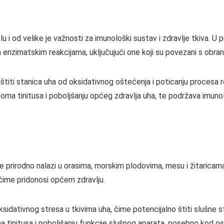
tijelu i od velike je važnosti za imunološki sustav i zdravlje tkiva
im enzimatskim reakcijama, uključujući one koji su povezani s obr
titi stanica uha od oksidativnog oštećenja i poticanju procesa re
 tinitusa i poboljšanju općeg zdravlja uha, te podržava imunološ
se prirodno nalazi u orasima, morskim plodovima, mesu i žitaricama.
 čime pridonosi općem zdravlju.
idativnog stresa u tkivima uha, čime potencijalno štiti slušne s
 tinitusa i poboljšanju funkcije slušnog aparata, posebno kod o