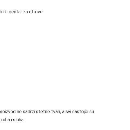
bliži centar za otrove.
proizvod ne sadrži štetne tvari, a svi sastojci su
 uha i sluha.