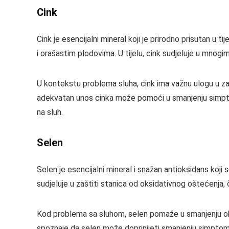
Cink
Cink je esencijalni mineral koji je prirodno prisutan u 
i orašastim plodovima. U tijelu, cink sudjeluje u mnog
U kontekstu problema sluha, cink ima važnu ulogu u zaš
adekvatan unos cinka može pomoći u smanjenju simptoma
na sluh.
Selen
Selen je esencijalni mineral i snažan antioksidans koji 
sudjeluje u zaštiti stanica od oksidativnog oštećenja,
Kod problema sa sluhom, selen pomaže u smanjenju oks
spoznaje da selen može doprinijeti smanjenju simptoma