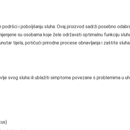
n podršci i poboljšanju sluha. Ovaj proizvod sadrži posebno odab
amijenjene su osobama koje žele održavati optimalnu funkciju slu
utar tijela, potičući prirodne procese obnavljanja i zaštite sluha
lje svog sluha ili ublažiti simptome povezane s problemima u uhu
tus)