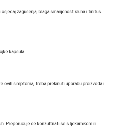
osjećaj zagušenja, blaga smanjenost sluha i tinitus.
ojke kapsula.
jave ovih simptoma, treba prekinuti uporabu proizvoda i
h. Preporučuje se konzultirati se s ljekarnikom ili