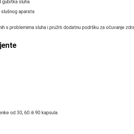
 gubitka sluha
e slušnog aparata
s problemima sluha i pružiti dodatnu podršku za očuvanje zdrav
ijente
enke od 30, 60 ili 90 kapsula.