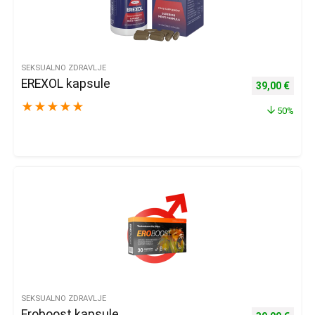
SEKSUALNO ZDRAVLJE
EREXOL kapsule
Izvorna cijena
Trenu
39,00
€
★
★
★
★
★
50%
SEKSUALNO ZDRAVLJE
Eroboost kapsule