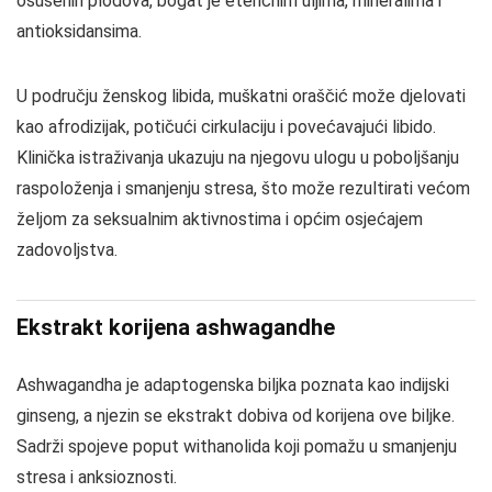
osušenih plodova, bogat je eteričnim uljima, mineralima i
antioksidansima.
U području ženskog libida, muškatni oraščić može djelovati
kao afrodizijak, potičući cirkulaciju i povećavajući libido.
Klinička istraživanja ukazuju na njegovu ulogu u poboljšanju
raspoloženja i smanjenju stresa, što može rezultirati većom
željom za seksualnim aktivnostima i općim osjećajem
zadovoljstva.
Ekstrakt korijena ashwagandhe
Ashwagandha je adaptogenska biljka poznata kao indijski
ginseng, a njezin se ekstrakt dobiva od korijena ove biljke.
Sadrži spojeve poput withanolida koji pomažu u smanjenju
stresa i anksioznosti.