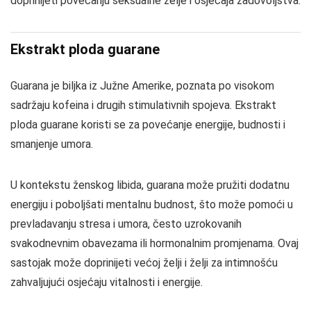
doprinijeti povećanju seksualne želje i osjećaja zadovoljstva.
Ekstrakt ploda guarane
Guarana je biljka iz Južne Amerike, poznata po visokom
sadržaju kofeina i drugih stimulativnih spojeva. Ekstrakt
ploda guarane koristi se za povećanje energije, budnosti i
smanjenje umora.
U kontekstu ženskog libida, guarana može pružiti dodatnu
energiju i poboljšati mentalnu budnost, što može pomoći u
prevladavanju stresa i umora, često uzrokovanih
svakodnevnim obavezama ili hormonalnim promjenama. Ovaj
sastojak može doprinijeti većoj želji i želji za intimnošću
zahvaljujući osjećaju vitalnosti i energije.