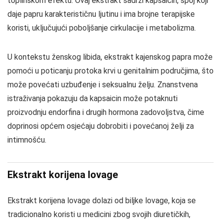
toplinskom efektu. Ovaj ekstrakt sadrži kapsaicin, spoj koji
daje papru karakterističnu ljutinu i ima brojne terapijske
koristi, uključujući poboljšanje cirkulacije i metabolizma.
U kontekstu ženskog libida, ekstrakt kajenskog papra može
pomoći u poticanju protoka krvi u genitalnim područjima, što
može povećati uzbuđenje i seksualnu želju. Znanstvena
istraživanja pokazuju da kapsaicin može potaknuti
proizvodnju endorfina i drugih hormona zadovoljstva, čime
doprinosi općem osjećaju dobrobiti i povećanoj želji za
intimnošću.
Ekstrakt korijena lovage
Ekstrakt korijena lovage dolazi od biljke lovage, koja se
tradicionalno koristi u medicini zbog svojih diuretičkih,