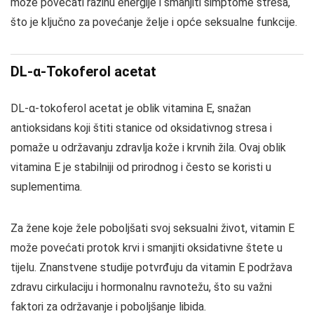
može povećati razinu energije i smanjiti simptome stresa,
što je ključno za povećanje želje i opće seksualne funkcije.
DL-α-Tokoferol acetat
DL-α-tokoferol acetat je oblik vitamina E, snažan
antioksidans koji štiti stanice od oksidativnog stresa i
pomaže u održavanju zdravlja kože i krvnih žila. Ovaj oblik
vitamina E je stabilniji od prirodnog i često se koristi u
suplementima.
Za žene koje žele poboljšati svoj seksualni život, vitamin E
može povećati protok krvi i smanjiti oksidativne štete u
tijelu. Znanstvene studije potvrđuju da vitamin E podržava
zdravu cirkulaciju i hormonalnu ravnotežu, što su važni
faktori za održavanje i poboljšanje libida.