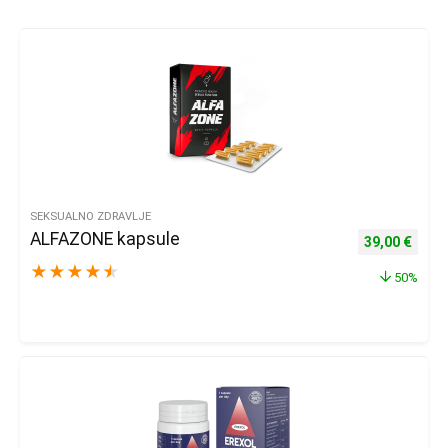
SEKSUALNO ZDRAVLJE
ALFAZONE kapsule
Izvorna cijena
Trenu
39,00
€
★
★
★
★
★
50%