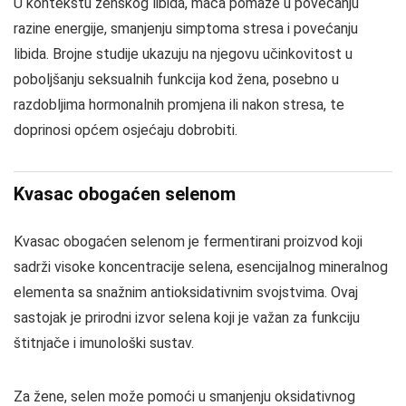
U kontekstu ženskog libida, maca pomaže u povećanju
razine energije, smanjenju simptoma stresa i povećanju
libida. Brojne studije ukazuju na njegovu učinkovitost u
poboljšanju seksualnih funkcija kod žena, posebno u
razdobljima hormonalnih promjena ili nakon stresa, te
doprinosi općem osjećaju dobrobiti.
Kvasac obogaćen selenom
Kvasac obogaćen selenom je fermentirani proizvod koji
sadrži visoke koncentracije selena, esencijalnog mineralnog
elementa sa snažnim antioksidativnim svojstvima. Ovaj
sastojak je prirodni izvor selena koji je važan za funkciju
štitnjače i imunološki sustav.
Za žene, selen može pomoći u smanjenju oksidativnog