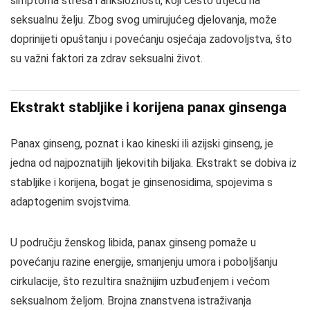
simptoma stresa i anksioznosti, koji često utječu na
seksualnu želju. Zbog svog umirujućeg djelovanja, može
doprinijeti opuštanju i povećanju osjećaja zadovoljstva, što
su važni faktori za zdrav seksualni život.
Ekstrakt stabljike i korijena panax ginsenga
Panax ginseng, poznat i kao kineski ili azijski ginseng, je
jedna od najpoznatijih ljekovitih biljaka. Ekstrakt se dobiva iz
stabljike i korijena, bogat je ginsenosidima, spojevima s
adaptogenim svojstvima.
U području ženskog libida, panax ginseng pomaže u
povećanju razine energije, smanjenju umora i poboljšanju
cirkulacije, što rezultira snažnijim uzbuđenjem i većom
seksualnom željom. Brojna znanstvena istraživanja