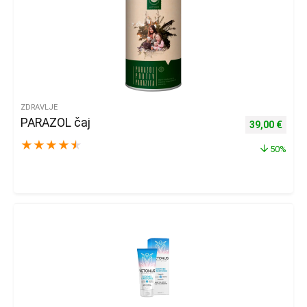
ZDRAVLJE
PARAZOL čaj
Izvorna cijena
Trenu
39,00
€
★
★
★
★
★
50%