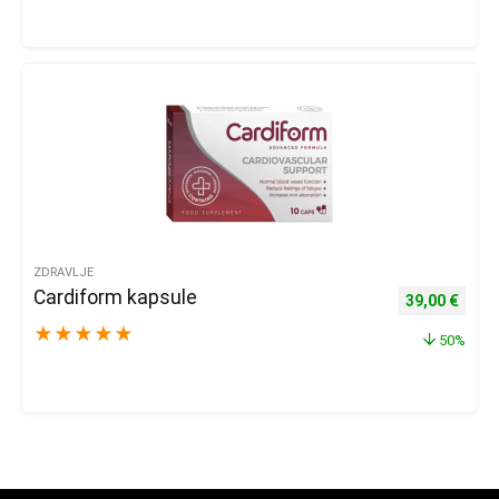
ZDRAVLJE
Cardiform kapsule
Izvorna cijena
Trenu
39,00
€
★
★
★
★
★
50%