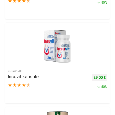
★
★
★
★
★
50%
ZDRAVLJE
Insuvit kapsule
Izvorna cijena
Trenu
29,00
€
★
★
★
★
★
50%