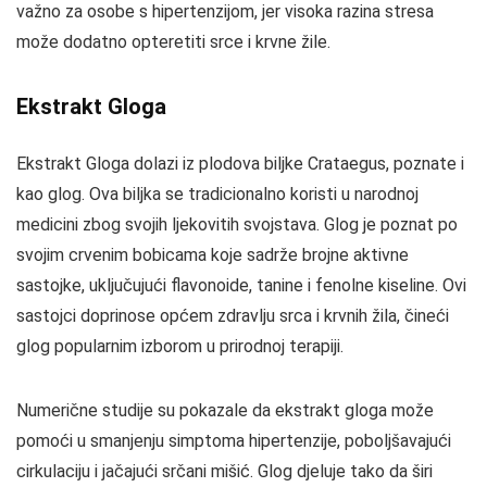
važno za osobe s hipertenzijom, jer visoka razina stresa
može dodatno opteretiti srce i krvne žile.
Ekstrakt Gloga
Ekstrakt Gloga dolazi iz plodova biljke Crataegus, poznate i
kao glog. Ova biljka se tradicionalno koristi u narodnoj
medicini zbog svojih ljekovitih svojstava. Glog je poznat po
svojim crvenim bobicama koje sadrže brojne aktivne
sastojke, uključujući flavonoide, tanine i fenolne kiseline. Ovi
sastojci doprinose općem zdravlju srca i krvnih žila, čineći
glog popularnim izborom u prirodnoj terapiji.
Numerične studije su pokazale da ekstrakt gloga može
pomoći u smanjenju simptoma hipertenzije, poboljšavajući
cirkulaciju i jačajući srčani mišić. Glog djeluje tako da širi