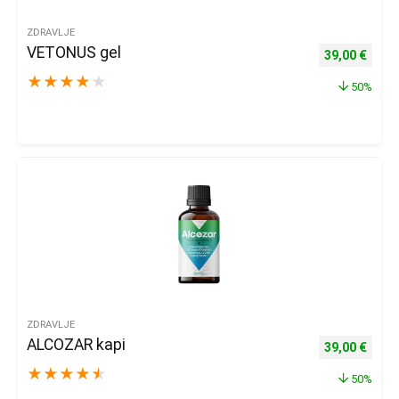
ZDRAVLJE
VETONUS gel
Izvorna cijena
Trenu
39,00
€
★
★
★
★
★
50%
ZDRAVLJE
ALCOZAR kapi
Izvorna cijena
Trenu
39,00
€
★
★
★
★
★
50%