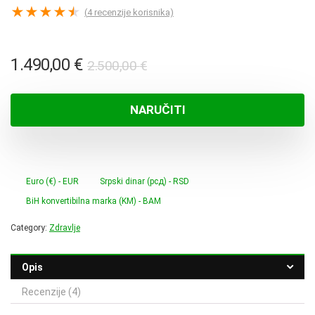
★
★
★
★
★
(
4
recenzije korisnika)
Izvorna
Trenutna
1.490,00
€
2.500,00
€
cijena
cijena
bila
je:
NARUČITI
je:
1.490,00 €.
2.500,00 €.
Euro (€) - EUR
Srpski dinar (рсд) - RSD
BiH konvertibilna marka (KM) - BAM
Category:
Zdravlje
Opis
Recenzije (4)