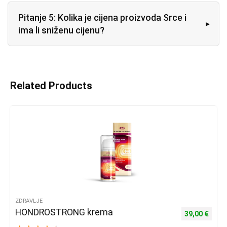
Pitanje 5: Kolika je cijena proizvoda Srce i
ima li sniženu cijenu?
Related Products
ZDRAVLJE
HONDROSTRONG krema
Izvorna cijena
Trenu
39,00
€