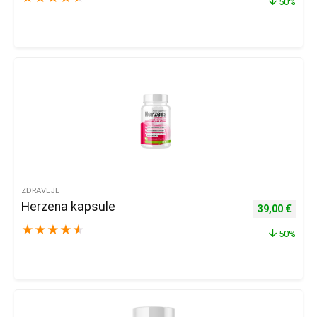
50%
ZDRAVLJE
Herzena kapsule
Izvorna cijena
Trenu
39,00
€
★
★
★
★
★
50%