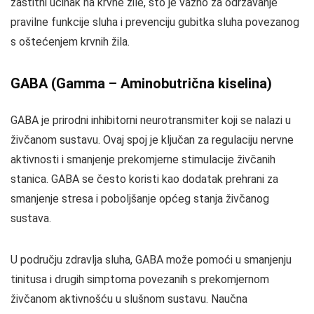
zaštitni učinak na krvne žile, što je važno za održavanje
pravilne funkcije sluha i prevenciju gubitka sluha povezanog
s oštećenjem krvnih žila.
GABA (Gamma – Aminobutrična kiselina)
GABA je prirodni inhibitorni neurotransmiter koji se nalazi u
živčanom sustavu. Ovaj spoj je ključan za regulaciju nervne
aktivnosti i smanjenje prekomjerne stimulacije živčanih
stanica. GABA se često koristi kao dodatak prehrani za
smanjenje stresa i poboljšanje općeg stanja živčanog
sustava.
U području zdravlja sluha, GABA može pomoći u smanjenju
tinitusa i drugih simptoma povezanih s prekomjernom
živčanom aktivnošću u slušnom sustavu. Naučna