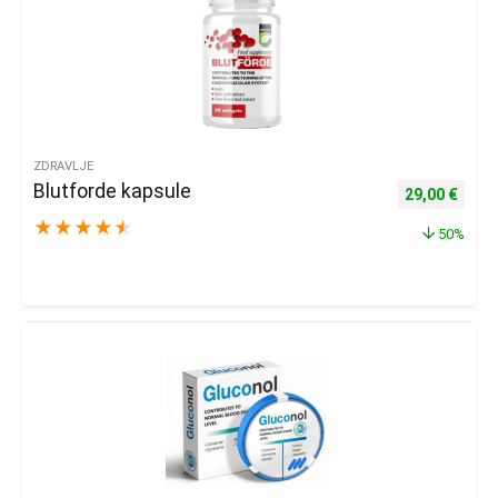
ZDRAVLJE
Blutforde kapsule
Izvorna cijena
Trenu
29,00
€
★
★
★
★
★
50%