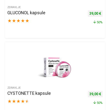
ZDRAVLJE
GLUCONOL kapsule
Izvorna cijena
Trenu
39,00
€
★
★
★
★
★
50%
ZDRAVLJE
CYSTONETTE kapsule
Izvorna cijena
Trenu
39,00
€
★
★
★
★
★
50%