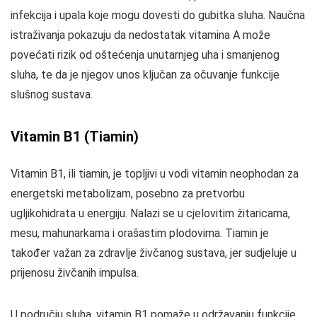
infekcija i upala koje mogu dovesti do gubitka sluha. Naučna
istraživanja pokazuju da nedostatak vitamina A može
povećati rizik od oštećenja unutarnjeg uha i smanjenog
sluha, te da je njegov unos ključan za očuvanje funkcije
slušnog sustava.
Vitamin B1 (Tiamin)
Vitamin B1, ili tiamin, je topljivi u vodi vitamin neophodan za
energetski metabolizam, posebno za pretvorbu
ugljikohidrata u energiju. Nalazi se u cjelovitim žitaricama,
mesu, mahunarkama i orašastim plodovima. Tiamin je
također važan za zdravlje živčanog sustava, jer sudjeluje u
prijenosu živčanih impulsa.
U području sluha, vitamin B1 pomaže u održavanju funkcije