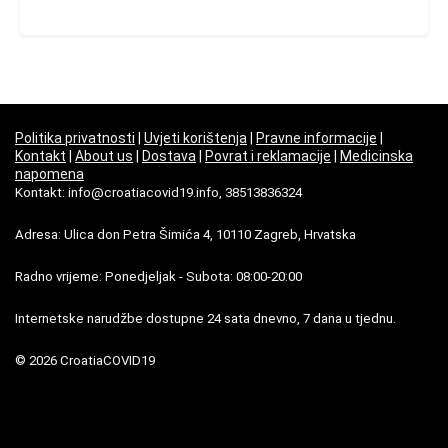
Politika privatnosti
|
Uvjeti korištenja
|
Pravne informacije
|
Kontakt
|
About us
|
Dostava
|
Povrat i reklamacije
|
Medicinska
napomena
Kontakt: info@croatiacovid19.info, 38513836324
Adresa: Ulica don Petra Šimića 4, 10110 Zagreb, Hrvatska
Radno vrijeme: Ponedjeljak - Subota: 08:00-20:00
Internetske narudžbe dostupne 24 sata dnevno, 7 dana u tjednu.
© 2026 CroatiaCOVID19