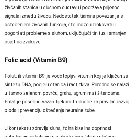
živčanih stanica u slušnom sustavu i podržava prijenos
signala između živaca. Nedostatak tiamina povezan je s
oštećenjem živčanih funkcija, što može uzrokovati ili
pogoršati probleme s sluhom, uključujući tinitus i smanjen
osjet na zvukove.
Folic acid (Vitamin B9)
Folat, ili vitamin B9, je vodotopljivi vitamin koji je ključan za
sintezu DNA, podjelu stanica i rast tkiva. Prirodno se nalazi
u tamno zelenom povrću, grahu, agrumima i žitaricama.
Folat je posebno važan tijekom trudnoće za pravilan razvoj
ploda i prevenciju oštećenja neuralne tube.
U kontekstu zdravlja sluha, folna kiselina doprinosi
poboljšanju cirkulacije u malim krvnim žilama slušnog