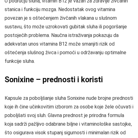
U području sluha, vitamin B12 je važan za zdravlje živčanih
stanica i funkciju mozga. Nedostatak ovog vitamina
povezan je s oštećenjem živčanih vlakana u slušnom
sustavu, što može uzrokovati gubitak sluha ili pogoršanje
postojećih problema. Naučna istraživanja pokazuju da
adekvatan unos vitamina B12 može smanjiti rizik od
oštećenja slušnog živca i pomoći u održavanju optimalne
funkcije sluha.
Sonixine – prednosti i koristi
Kapsule za poboljšanje sluha Sonixine nude brojne prednosti
koje ih čine učinkovitim izborom za osobe koje žele očuvati i
poboljšati svoj sluh. Glavna prednost je prirodna formula
koja sadrži pažljivo odabrane biljne i vitaminološke sastojke,
što osigurava visok stupanj sigurnosti i minimalan rizik od