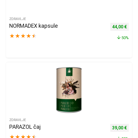
ZDRAVLJE
NORMADEX kapsule
Izvorna cijena
Trenu
44,00
€
★
★
★
★
★
50%
ZDRAVLJE
PARAZOL čaj
Izvorna cijena
Trenu
39,00
€
★
★
★
★
★