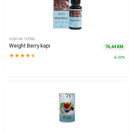
GUBITAK TEŽINE
Weight Berry kapi
Izvorna cijena 
Trenu
76,44
KM
★
★
★
★
★
50%