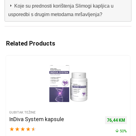
Koje su prednosti korištenja Slimogi kapljica u
usporedbi s drugim metodama mršavljenja?
Related Products
GUBITAK TEŽINE
InDiva System kapsule
Izvorna cijena 
Trenu
76,44
KM
★
★
★
★
★
50%