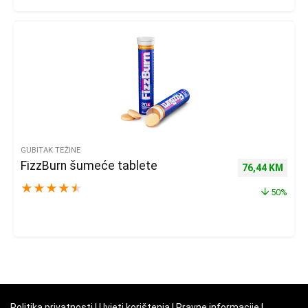
GUBITAK TEŽINE
FizzBurn šumeće tablete
Izvorna cijena 
Trenu
76,44
KM
★
★
★
★
★
50%
Politika privatnosti
|
Uvjeti korištenja
|
Pravne informacije
|