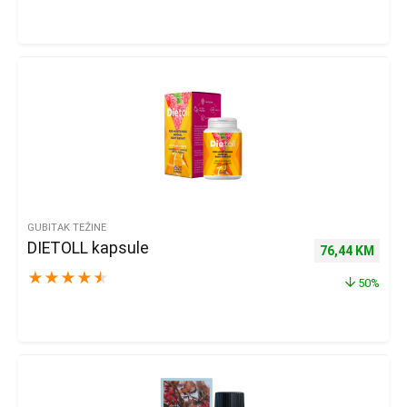
GUBITAK TEŽINE
DIETOLL kapsule
Izvorna cijena 
Trenu
76,44
KM
★
★
★
★
★
50%