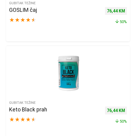
GUBITAK TEŽINE
GOSLIM čaj
Izvorna cijena 
Trenu
76,44
KM
★
★
★
★
★
50%
GUBITAK TEŽINE
Keto Black prah
Izvorna cijena 
Trenu
76,44
KM
★
★
★
★
★
50%