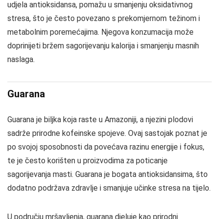
udjela antioksidansa, pomažu u smanjenju oksidativnog
stresa, što je često povezano s prekomjernom težinom i
metabolnim poremećajima. Njegova konzumacija može
doprinijeti bržem sagorijevanju kalorija i smanjenju masnih
naslaga.
Guarana
Guarana je biljka koja raste u Amazoniji, a njezini plodovi
sadrže prirodne kofeinske spojeve. Ovaj sastojak poznat je
po svojoj sposobnosti da povećava razinu energije i fokus,
te je često korišten u proizvodima za poticanje
sagorijevanja masti. Guarana je bogata antioksidansima, što
dodatno podržava zdravlje i smanjuje učinke stresa na tijelo.
U području mršavljenja, guarana djeluje kao prirodni