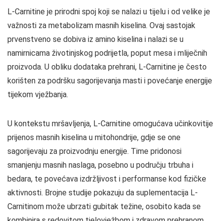
L-Carnitine je prirodni spoj koji se nalazi u tijelu i od velike je
važnosti za metabolizam masnih kiselina. Ovaj sastojak
prvenstveno se dobiva iz amino kiselina i nalazi se u
namirnicama životinjskog podrijetla, poput mesa i mliječnih
proizvoda. U obliku dodataka prehrani, L-Carnitine je često
korišten za podršku sagorijevanja masti i povećanje energije
tijekom vježbanja.
U kontekstu mršavljenja, L-Carnitine omogućava učinkovitije
prijenos masnih kiselina u mitohondrije, gdje se one
sagorijevaju za proizvodnju energije. Time pridonosi
smanjenju masnih naslaga, posebno u području trbuha i
bedara, te povećava izdržljivost i performanse kod fizičke
aktivnosti. Brojne studije pokazuju da suplementacija L-
Carnitinom može ubrzati gubitak težine, osobito kada se
kombinira s redovitom tjelovježbom i zdravom prehranom.