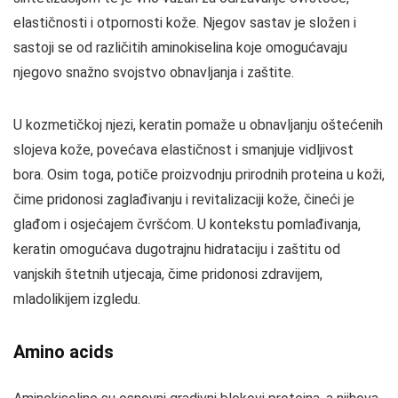
elastičnosti i otpornosti kože. Njegov sastav je složen i
sastoji se od različitih aminokiselina koje omogućavaju
njegovo snažno svojstvo obnavljanja i zaštite.
U kozmetičkoj njezi, keratin pomaže u obnavljanju oštećenih
slojeva kože, povećava elastičnost i smanjuje vidljivost
bora. Osim toga, potiče proizvodnju prirodnih proteina u koži,
čime pridonosi zaglađivanju i revitalizaciji kože, čineći je
glađom i osjećajem čvršćom. U kontekstu pomlađivanja,
keratin omogućava dugotrajnu hidrataciju i zaštitu od
vanjskih štetnih utjecaja, čime pridonosi zdravijem,
mladolikijem izgledu.
Amino acids