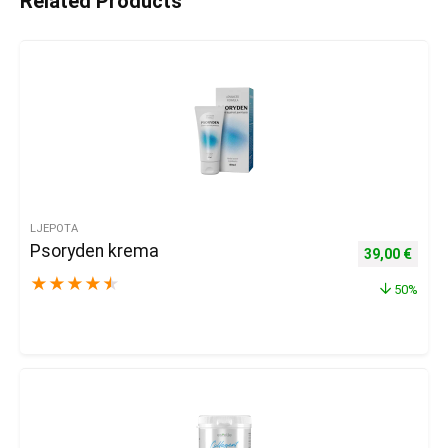
Related Products
LJEPOTA
Psoryden krema
Izvorna cijena
Trenu
39,00
€
★
★
★
★
★
50%