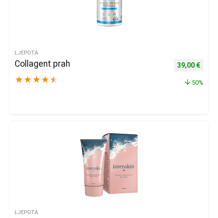
LJEPOTA
Collagent prah
Izvorna cijena
Trenu
39,00
€
★
★
★
★
★
50%
LJEPOTA