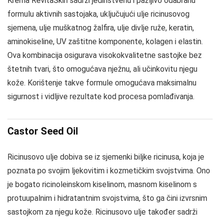
Krema RevitaSkin sadrži jedinstvenu i pažljivo odabranu
formulu aktivnih sastojaka, uključujući ulje ricinusovog
sjemena, ulje muškatnog žalfira, ulje divlje ruže, keratin,
aminokiseline, UV zaštitne komponente, kolagen i elastin.
Ova kombinacija osigurava visokokvalitetne sastojke bez
štetnih tvari, što omogućava nježnu, ali učinkovitu njegu
kože. Korištenje takve formule omogućava maksimalnu
sigurnost i vidljive rezultate kod procesa pomlađivanja.
Castor Seed Oil
Ricinusovo ulje dobiva se iz sjemenki biljke ricinusa, koja je
poznata po svojim ljekovitim i kozmetičkim svojstvima. Ono
je bogato ricinoleinskom kiselinom, masnom kiselinom s
protuupalnim i hidratantnim svojstvima, što ga čini izvrsnim
sastojkom za njegu kože. Ricinusovo ulje također sadrži