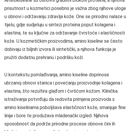
Aminokiseline su osnovni gradivni blokovi proteina, a njihova
prisutnost u kozmetici posebno je važna zbog njihove uloge
u obnovi i održavanju zdravlja kože. One se prirodno nalaze u
tijelu, gdje sudjeluju u sintezi proteina poput kolagena i
elastina, te su ključne za održavanje čvrstoće i elastičnosti
kože. U kozmetičkim proizvodima, amino kiseline se često
dobivaju iz biljnih izvora ili sintetički, a njihova funkcija je
pružiti dodatnu prehranu i podršku koži.
U kontekstu pomlađivanja, amino kiseline doprinose
ubrzanoj obnovi stanica i povećanju proizvodnje kolagena i
elastina, što rezultira glađom i čvršćom kožom. Klinička
istraživanja potvrđuju da redovita primjena proizvoda s
amino kiselinama poboljšava elastičnost kože, smanjuje fine
linije i bore te produžava mladenački izgled. Njihova
sposobnost da podrže prirodne procese obnove čini ih