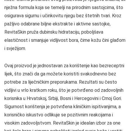
nježna formula koja se temelji na prirodnim sastojcima, što
osigurava sigurnu i učinkovitu njegu bez štetnih tvari. Kroz
pažljivo odabrane biljne ekstrakte i aktivne sastojke,
RevitaSkin pruža dubinsku hidrataciju, poboljšava
elastičnost i smanjuje vidljivost bora, čime kožu čini glađom
i svježijom.
Ovaj proizvod je jednostavan za korištenje kao bezreceptni
lijek, što znači da ga možete koristiti svakodnevno bez
potrebe za liječničkim preporukama. Rezultati su često
vidljivi u vrlo kratkom roku, što je potvrđeno od zadovoljnih
korisnika u Hrvatskoj, Srbiji, Bosni i Hercegovini i Crnoj Gori.
Sigurnost korištenja je potvrđena kliničkim ispitivanjima, a
korisničko iskustvo odlikuje se pozitivnim reakcijama i
visokim zadovoljstvom. RevitaSkin je idealan izbor za one