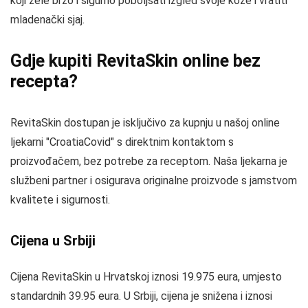
koji žele brzo i sigurno poboljšati izgled svoje kože i vratiti
mladenački sjaj.
Gdje kupiti RevitaSkin online bez
recepta?
RevitaSkin dostupan je isključivo za kupnju u našoj online
ljekarni "CroatiaCovid" s direktnim kontaktom s
proizvođačem, bez potrebe za receptom. Naša ljekarna je
službeni partner i osigurava originalne proizvode s jamstvom
kvalitete i sigurnosti.
Cijena u Srbiji
Cijena RevitaSkin u Hrvatskoj iznosi 19.975 eura, umjesto
standardnih 39.95 eura. U Srbiji, cijena je snižena i iznosi