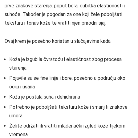
prve znakove starenja, poput bora, gubitka elastičnosti i
suhoće. Također je pogodan za one koji žele poboljšati
teksturu i tonus kože te vratiti njen prirodni sjaj.
Ovaj krem je posebno koristan u slučajevima kada:
Koža je izgubila čvrstoću i elastičnost zbog procesa
starenja
Pojavile su se fine linije i bore, posebno u području oko
očiju i usana
Koža je postala suha i dehidrirana
Potrebno je poboljšati teksturu kože i smanjiti znakove
umora
Želite održati ili vratiti mladenački izgled kože tijekom
vremena