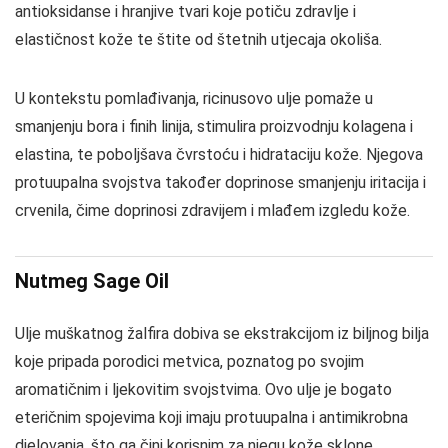
antioksidanse i hranjive tvari koje potiču zdravlje i
elastičnost kože te štite od štetnih utjecaja okoliša.
U kontekstu pomlađivanja, ricinusovo ulje pomaže u
smanjenju bora i finih linija, stimulira proizvodnju kolagena i
elastina, te poboljšava čvrstoću i hidrataciju kože. Njegova
protuupalna svojstva također doprinose smanjenju iritacija i
crvenila, čime doprinosi zdravijem i mlađem izgledu kože.
Nutmeg Sage Oil
Ulje muškatnog žalfira dobiva se ekstrakcijom iz biljnog bilja
koje pripada porodici metvica, poznatog po svojim
aromatičnim i ljekovitim svojstvima. Ovo ulje je bogato
eteričnim spojevima koji imaju protuupalna i antimikrobna
djelovanja, što ga čini korisnim za njegu kože sklone