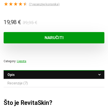
★
★
★
★
★
(
7
recenzije korisnika)
Izvorna
Trenutna
19,98
€
39,95
€
cijena
cijena
bila
je:
NARUČITI
je:
19,98 €.
39,95 €.
Category:
Ljepota
Opis
Recenzije (7)
Što je RevitaSkin?