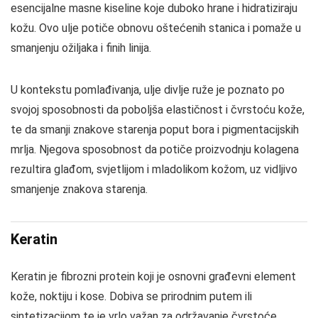
esencijalne masne kiseline koje duboko hrane i hidratiziraju
kožu. Ovo ulje potiče obnovu oštećenih stanica i pomaže u
smanjenju ožiljaka i finih linija.
U kontekstu pomlađivanja, ulje divlje ruže je poznato po
svojoj sposobnosti da poboljša elastičnost i čvrstoću kože,
te da smanji znakove starenja poput bora i pigmentacijskih
mrlja. Njegova sposobnost da potiče proizvodnju kolagena
rezultira glađom, svjetlijom i mladolikom kožom, uz vidljivo
smanjenje znakova starenja.
Keratin
Keratin je fibrozni protein koji je osnovni građevni element
kože, noktiju i kose. Dobiva se prirodnim putem ili
sintetizacijom te je vrlo važan za održavanje čvrstoće,