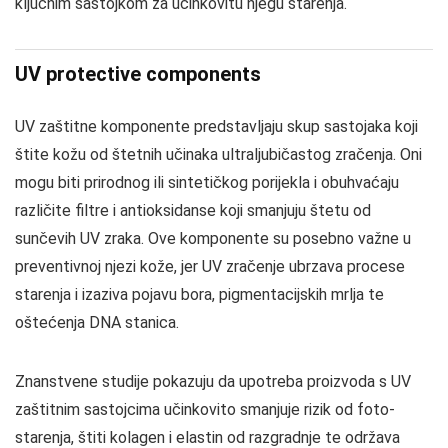
ključnim sastojkom za učinkovitu njegu starenja.
UV protective components
UV zaštitne komponente predstavljaju skup sastojaka koji
štite kožu od štetnih učinaka ultraljubičastog zračenja. Oni
mogu biti prirodnog ili sintetičkog porijekla i obuhvaćaju
različite filtre i antioksidanse koji smanjuju štetu od
sunčevih UV zraka. Ove komponente su posebno važne u
preventivnoj njezi kože, jer UV zračenje ubrzava procese
starenja i izaziva pojavu bora, pigmentacijskih mrlja te
oštećenja DNA stanica.
Znanstvene studije pokazuju da upotreba proizvoda s UV
zaštitnim sastojcima učinkovito smanjuje rizik od foto-
starenja, štiti kolagen i elastin od razgradnje te održava