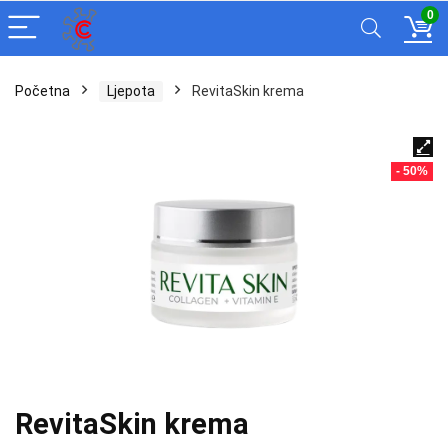
0
Početna
Ljepota
RevitaSkin krema
- 50%
RevitaSkin krema