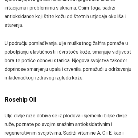
iritacijama i problemima s aknama. Osim toga, sadrži
antioksidanse koji štite kožu od štetnih utjecaja okoliša i
starenja.
U području pomlađivanja, ulje muškatnog žalfira pomaže u
poboljšanju elastičnosti i čvrstoće kože, smanjuje vidljivost
bora te potiče obnovu stanica. Njegova svojstva također
doprinose smanjenju upala i crvenila, pomažući u održavanju
mladenačkog i zdravog izgleda kože.
Rosehip Oil
Ulje divlje ruže dobiva se iz plodova i sjemenki biljke divlje
ruže, poznate po svojim snažnim antioksidativnim i
regenerativnim svojstvima. Sadrži vitamine A, C i E, kao i