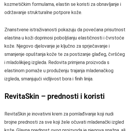
kozmetičkim formulama, elastin se koristi za obnavljanje i
održavanje strukturalne potpore kože.
Znanstvene istraživanosti pokazuju da povećana prisutnost
elastina u koži doprinosi poboljšanju elastičnosti i čvrstoće
kože. Njegovo djelovanje je ključno za sprječavanje i
smanjenje opuštanja kože te za postizanje glađeg, čvršćeg
i mladolikijeg izgleda. Redovita primjena proizvoda s
elastinom pomaže u produženju trajanja mladenačkog
izgleda, smanjujući vidljivost bora i finih linija.
RevitaSkin – prednosti i koristi
RevitaSkin je inovativni krem za pomlađivanje koji nudi
brojne prednosti za sve koji žele očuvati mladenački izgled
kože. Glavna prednost ovog proizvoda je njegova snažna, ali