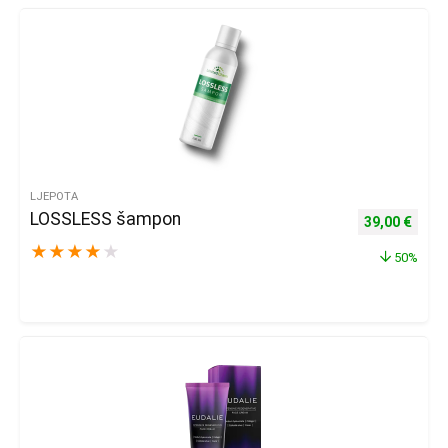
LJEPOTA
LOSSLESS šampon
Izvorna cijena
Trenu
39,00
€
★
★
★
★
★
50%