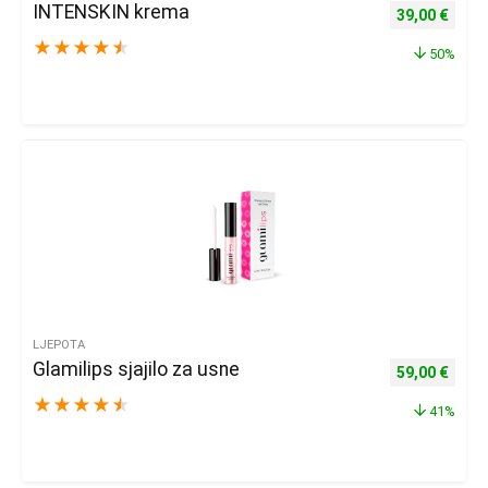
INTENSKIN krema
Izvorna cijena
Trenu
39,00
€
★
★
★
★
★
50%
LJEPOTA
Glamilips sjajilo za usne
Izvorna cijen
Trenu
59,00
€
★
★
★
★
★
41%