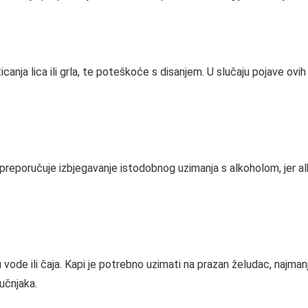
canja lica ili grla, te poteškoće s disanjem. U slučaju pojave ovi
 preporučuje izbjegavanje istodobnog uzimanja s alkoholom, jer alko
ode ili čaja. Kapi je potrebno uzimati na prazan želudac, najmanj
učnjaka.