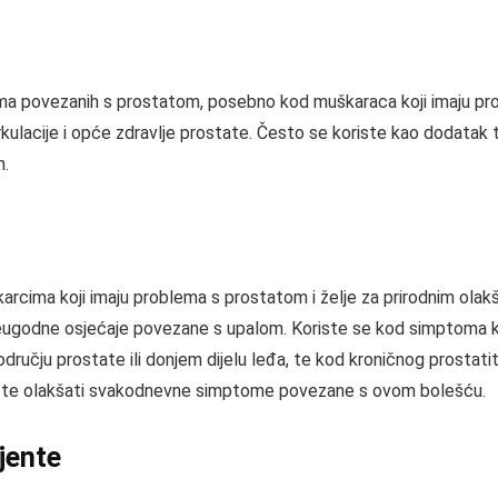
oma povezanih s prostatom, posebno kod muškaraca koji imaju pro
irkulacije i opće zdravlje prostate. Često se koriste kao dodatak 
n.
arcima koji imaju problema s prostatom i želje za prirodnim ola
i neugodne osjećaje povezane s upalom. Koriste se kod simptoma k
učju prostate ili donjem dijelu leđa, te kod kroničnog prostatit
ate, te olakšati svakodnevne simptome povezane s ovom bolešću.
ijente