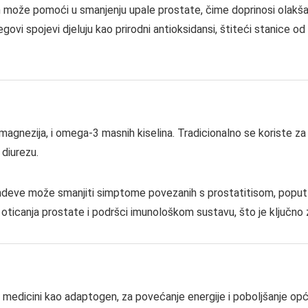
um može pomoći u smanjenju upale prostate, čime doprinosi olakš
vi spojevi djeluju kao prirodni antioksidansi, štiteći stanice od
gnezija, i omega-3 masnih kiselina. Tradicionalno se koriste za
 diurezu.
ndeve može smanjiti simptome povezanih s prostatitisom, poput 
ticanja prostate i podršci imunološkom sustavu, što je ključno za
čnoj medicini kao adaptogen, za povećanje energije i poboljšanje o