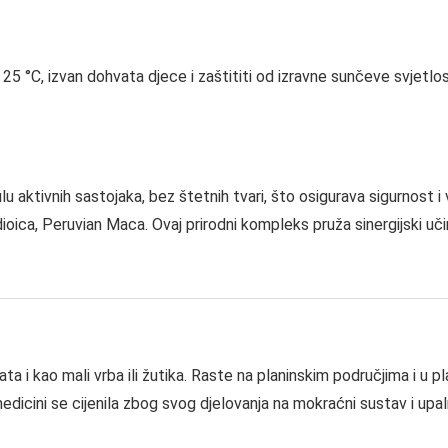
5 °C, izvan dohvata djece i zaštititi od izravne sunčeve svjetlos
lu aktivnih sastojaka, bez štetnih tvari, što osigurava sigurnost 
dioica, Peruvian Maca. Ovaj prirodni kompleks pruža sinergijski uč
ta i kao mali vrba ili žutika. Raste na planinskim područjima i u pl
edicini se cijenila zbog svog djelovanja na mokraćni sustav i upal