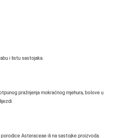
abu i listu sastojaka.
epotpunog pražnjenja mokraćnog mjehura, bolove u
ijezdi.
 iz porodice Asteraceae ili na sastojke proizvoda.