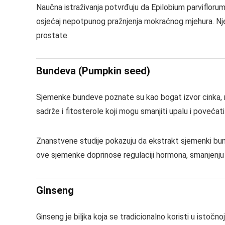
Naučna istraživanja potvrđuju da Epilobium parviflor
osjećaj nepotpunog pražnjenja mokraćnog mjehura. Njego
prostate.
Bundeva (Pumpkin seed)
Sjemenke bundeve poznate su kao bogat izvor cinka, ma
sadrže i fitosterole koji mogu smanjiti upalu i povećati
Znanstvene studije pokazuju da ekstrakt sjemenki bu
ove sjemenke doprinose regulaciji hormona, smanjenju o
Ginseng
Ginseng je biljka koja se tradicionalno koristi u isto