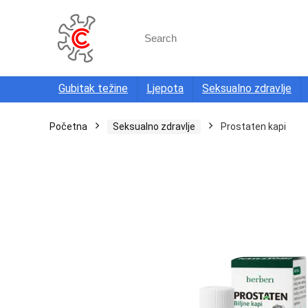
Search
for:
Gubitak težine
Ljepota
Seksualno zdravlje
Početna
Seksualno zdravlje
Prostaten kapi