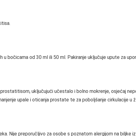
tisa.
h u bočicama od 30 ml ili 50 ml. Pakiranje uključuje upute za upor
 prostatitisom, uključujući učestalo i bolno mokrenje, osjećaj n
anjenje upale i oticanja prostate te za poboljšanje cirkulacije u žl
k lijeka. Nije preporučljivo za osobe s poznatom alergijom na biljke