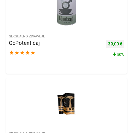
SEKSUALNO ZDRAVLJE
GoPotent čaj
Izvorna cijena
Trenu
39,00
€
★
★
★
★
★
50%