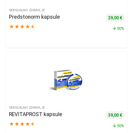
SEKSUALNO ZDRAVLJE
Predstonorm kapsule
Izvorna cijena
Trenu
29,00
€
★
★
★
★
★
50%
SEKSUALNO ZDRAVLJE
REVITAPROST kapsule
Izvorna cijena
Trenu
39,00
€
★
★
★
★
★
50%