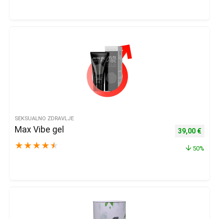
SEKSUALNO ZDRAVLJE
Max Vibe gel
Izvorna cijena
Trenu
39,00
€
★
★
★
★
★
50%