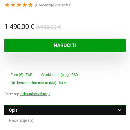
★
★
★
★
★
(
6
recenzije korisnika)
Izvorna
Trenutna
1.490,00
€
2.980,00
€
cijena
cijena
bila
je:
NARUČITI
je:
1.490,00 €.
2.980,00 €.
Euro (€) - EUR
Srpski dinar (рсд) - RSD
BiH konvertibilna marka (KM) - BAM
Category:
Seksualno zdravlje
Opis
Recenzije (6)