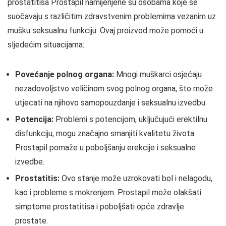
prostatitisa Prostapil namijenjene su osobama koje se
suočavaju s različitim zdravstvenim problemima vezanim uz
mušku seksualnu funkciju. Ovaj proizvod može pomoći u
sljedećim situacijama:
Povećanje polnog organa:
Mnogi muškarci osjećaju
nezadovoljstvo veličinom svog polnog organa, što može
utjecati na njihovo samopouzdanje i seksualnu izvedbu.
Potencija:
Problemi s potencijom, uključujući erektilnu
disfunkciju, mogu značajno smanjiti kvalitetu života.
Prostapil pomaže u poboljšanju erekcije i seksualne
izvedbe.
Prostatitis:
Ovo stanje može uzrokovati bol i nelagodu,
kao i probleme s mokrenjem. Prostapil može olakšati
simptome prostatitisa i poboljšati opće zdravlje
prostate.