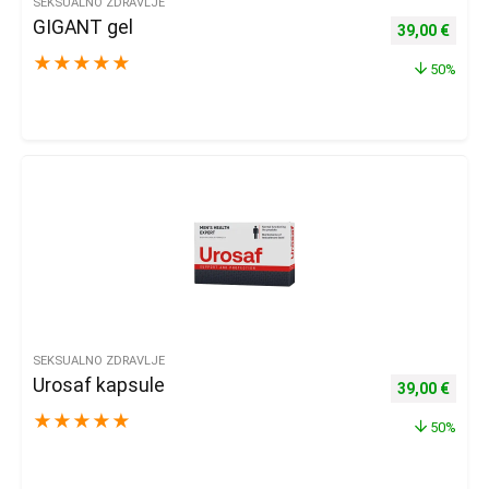
SEKSUALNO ZDRAVLJE
GIGANT gel
Izvorna cijena
Trenu
39,00
€
★
★
★
★
★
50%
SEKSUALNO ZDRAVLJE
Urosaf kapsule
Izvorna cijena
Trenu
39,00
€
★
★
★
★
★
50%