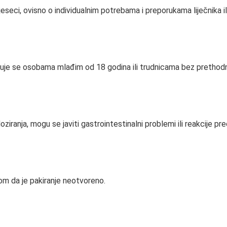
seci, ovisno o individualnim potrebama i preporukama liječnika ili
je se osobama mlađim od 18 godina ili trudnicama bez prethodn
iranja, mogu se javiti gastrointestinalni problemi ili reakcije preo
om da je pakiranje neotvoreno.