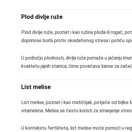
Plod divlje ruže
Plod divlje ruže, poznat i kao ružina ploda ili rogač, p
doprinose borbi protiv oksidativnog stresa i potiču op
U području plodnosti, divlja ruža pomaže u jačanju imu
kvalitetu jajnih stanica, čime povećava šanse za zače
List melise
List melise, poznat i kao matičnjak, potječe od biljke Me
vitaminima. Melisa se često koristi za smanjenje stres
U kontekstu fertiliteta, list melise može pomoći u re