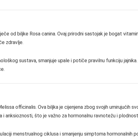
otječe od biljke Rosa canina. Ovaj prirodni sastojak je bogat vitami
će zdravlje.
nološkog sustava, smanjuje upale i potiče pravilnu funkciju jajni
će.
lissa officinalis. Ova biljka je cijenjena zbog svojih umirujućih sv
a i anksioznosti, što je važno za hormonalnu ravnotežu i plodnost
gulaciji menstrualnog ciklusa i smanjenju simptoma hormonalnih 