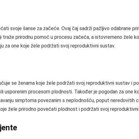
ećati svoje šanse za začeće. Ovaj čaj sadrži pažljivo odabrane p
i traže prirodnu pomoć u procesu začeća, a istovremeno žele koris
ju za one koje žele podržati svoj reproduktivni sustav.
čuje se ženama koje žele podržati svoj reproduktivni sustav i p
li usporenim procesom plodnosti. Također je pogodan za one koje 
vanju simptoma povezanim s neplodnošću, poput neredovitih cik
oje žele prirodno povećati plodnost i podržati svoj reproduktivni
ijente