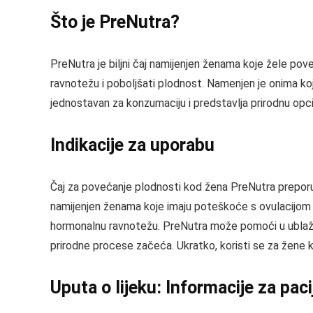
Što je PreNutra?
PreNutra je biljni čaj namijenjen ženama koje žele pov
ravnotežu i poboljšati plodnost. Namenjen je onima koj
jednostavan za konzumaciju i predstavlja prirodnu opci
Indikacije za uporabu
Čaj za povećanje plodnosti kod žena PreNutra preporu
namijenjen ženama koje imaju poteškoće s ovulacijom i
hormonalnu ravnotežu. PreNutra može pomoći u ublaža
prirodne procese začeća. Ukratko, koristi se za žene k
Uputa o lijeku: Informacije za pac