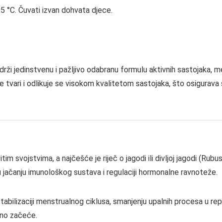
 °C. Čuvati izvan dohvata djece.
ži jedinstvenu i pažljivo odabranu formulu aktivnih sastojaka, među
ne tvari i odlikuje se visokom kvalitetom sastojaka, što osigurav
im svojstvima, a najčešće je riječ o jagodi ili divljoj jagodi (Rubus
u jačanju imunološkog sustava i regulaciji hormonalne ravnoteže.
stabilizaciji menstrualnog ciklusa, smanjenju upalnih procesa u r
lno začeće.