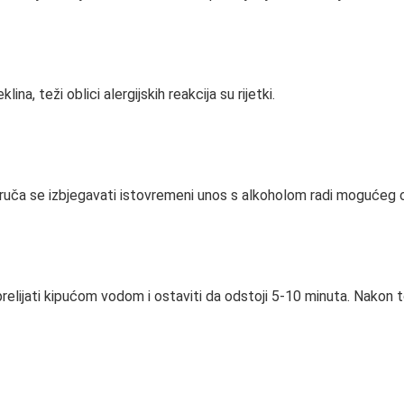
na, teži oblici alergijskih reakcija su rijetki.
oruča se izbjegavati istovremeni unos s alkoholom radi mogućeg om
elijati kipućom vodom i ostaviti da odstoji 5-10 minuta. Nakon tog