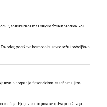
nom C, antioksidansima i drugim fitonutrientima, koji
ka. Također, podržava hormonalnu ravnotežu i poboljšava
ojstava, a bogata je flavonoidima, eteričnim uljima i
.
poremećaja. Njegova umirujuća svojstva podržavaju