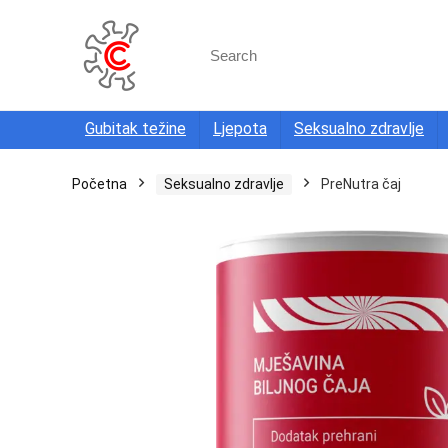
Search
for:
Gubitak težine
Ljepota
Seksualno zdravlje
Početna
Seksualno zdravlje
PreNutra čaj