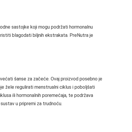
rirodne sastojke koji mogu podržati hormonalnu
titi blagodati biljnih ekstrakata. PreNutra je
ovećati šanse za začeće. Ovaj proizvod posebno je
žele regulirati menstrualni ciklus i poboljšati
lusa ili hormonalnih poremećaja, te podržava
 sustav u pripremi za trudnoću.