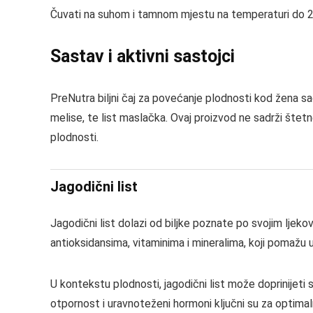
Čuvati na suhom i tamnom mjestu na temperaturi do 25
Sastav i aktivni sastojci
PreNutra biljni čaj za povećanje plodnosti kod žena sadr
melise, te list maslačka. Ovaj proizvod ne sadrži štet
plodnosti.
Jagodični list
Jagodični list dolazi od biljke poznate po svojim ljekovit
antioksidansima, vitaminima i mineralima, koji pomažu 
U kontekstu plodnosti, jagodični list može doprinijeti 
otpornost i uravnoteženi hormoni ključni su za optima