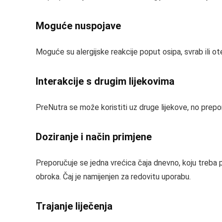
Moguće nuspojave
Moguće su alergijske reakcije poput osipa, svrab ili otekli
Interakcije s drugim lijekovima
PreNutra se može koristiti uz druge lijekove, no prep
Doziranje i način primjene
Preporučuje se jedna vrećica čaja dnevno, koju treba pr
obroka. Čaj je namijenjen za redovitu uporabu.
Trajanje liječenja