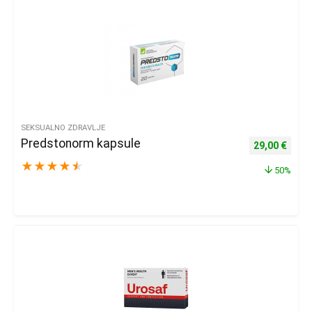
SEKSUALNO ZDRAVLJE
Predstonorm kapsule
Izvorna cijena
Trenu
29,00
€
★
★
★
★
★
50%