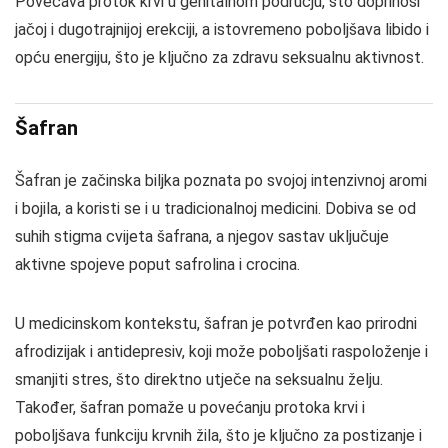
Povećava protok krvi u genitalnom području, što doprinosi
jačoj i dugotrajnijoj erekciji, a istovremeno poboljšava libido i
opću energiju, što je ključno za zdravu seksualnu aktivnost.
Šafran
Šafran je začinska biljka poznata po svojoj intenzivnoj aromi
i bojila, a koristi se i u tradicionalnoj medicini. Dobiva se od
suhih stigma cvijeta šafrana, a njegov sastav uključuje
aktivne spojeve poput safrolina i crocina.
U medicinskom kontekstu, šafran je potvrđen kao prirodni
afrodizijak i antidepresiv, koji može poboljšati raspoloženje i
smanjiti stres, što direktno utječe na seksualnu želju.
Također, šafran pomaže u povećanju protoka krvi i
poboljšava funkciju krvnih žila, što je ključno za postizanje i