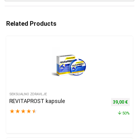
Related Products
SEKSUALNO ZDRAVLJE
REVITAPROST kapsule
Izvorna cijena
Trenu
39,00
€
★
★
★
★
★
50%