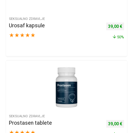
SEKSUALNO ZDRAVLJE
Urosaf kapsule
Izvorna cijena
Trenu
39,00
€
★
★
★
★
★
50%
SEKSUALNO ZDRAVLJE
Prostasen tablete
Izvorna cijena
Trenu
39,00
€
★
★
★
★
★