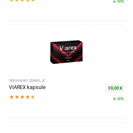
50%
SEKSUALNO ZDRAVLJE
VIAREX kapsule
Izvorna cijena
Trenu
39,00
€
★
★
★
★
★
50%