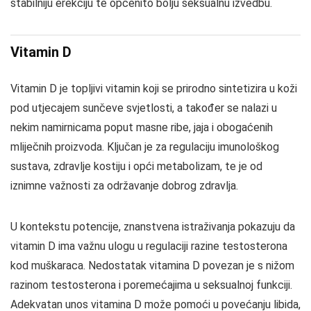
stabilniju erekciju te općenito bolju seksualnu izvedbu.
Vitamin D
Vitamin D je topljivi vitamin koji se prirodno sintetizira u koži
pod utjecajem sunčeve svjetlosti, a također se nalazi u
nekim namirnicama poput masne ribe, jaja i obogaćenih
mliječnih proizvoda. Ključan je za regulaciju imunološkog
sustava, zdravlje kostiju i opći metabolizam, te je od
iznimne važnosti za održavanje dobrog zdravlja.
U kontekstu potencije, znanstvena istraživanja pokazuju da
vitamin D ima važnu ulogu u regulaciji razine testosterona
kod muškaraca. Nedostatak vitamina D povezan je s nižom
razinom testosterona i poremećajima u seksualnoj funkciji.
Adekvatan unos vitamina D može pomoći u povećanju libida,