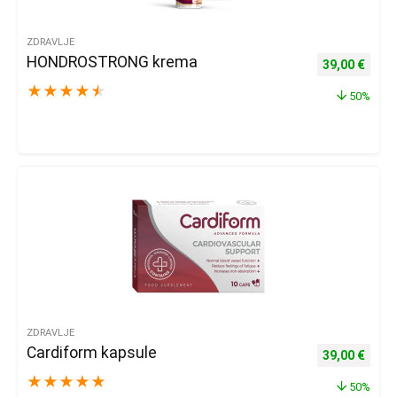
ZDRAVLJE
HONDROSTRONG krema
Izvorna cijena
Trenu
39,00
€
★
★
★
★
★
50%
ZDRAVLJE
Cardiform kapsule
Izvorna cijena
Trenu
39,00
€
★
★
★
★
★
50%