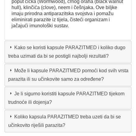
poput čička (Wormwood), crnog oraha (black walnut
hull), klinčića (clove), neem i češnjaka. Ove biljke
imaju prirodna antiparazitska svojstva i pomažu
eliminirati parazite iz tijela, čisteći organizam i
jačajući imunološki sustav.
Kako se koristi kapsule PARAZITMED i koliko dugo
treba uzimati da bi se postigli najbolji rezultati?
Može li kapsule PARAZITMED pomoći kod svih vrsta
parazita ili su učinkovite samo za određene?
Je li sigurno koristiti kapsule PARAZITMED tijekom
trudnoće ili dojenja?
Koliko kapsula PARAZITMED treba uzeti da bi se
učinkovito riješili parazita?