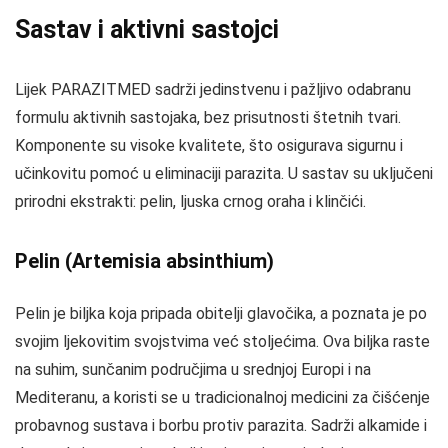
Sastav i aktivni sastojci
Lijek PARAZITMED sadrži jedinstvenu i pažljivo odabranu
formulu aktivnih sastojaka, bez prisutnosti štetnih tvari.
Komponente su visoke kvalitete, što osigurava sigurnu i
učinkovitu pomoć u eliminaciji parazita. U sastav su uključeni
prirodni ekstrakti: pelin, ljuska crnog oraha i klinčići.
Pelin (Artemisia absinthium)
Pelin je biljka koja pripada obitelji glavočika, a poznata je po
svojim ljekovitim svojstvima već stoljećima. Ova biljka raste
na suhim, sunčanim područjima u srednjoj Europi i na
Mediteranu, a koristi se u tradicionalnoj medicini za čišćenje
probavnog sustava i borbu protiv parazita. Sadrži alkamide i