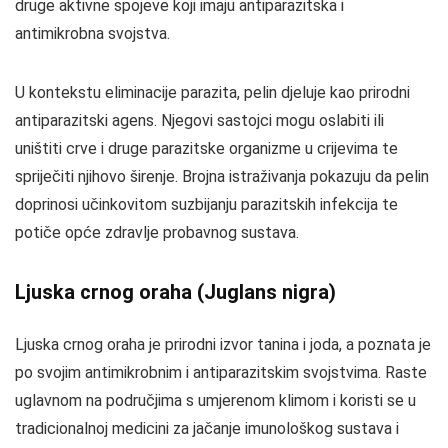
druge aktivne spojeve koji imaju antiparazitska i
antimikrobna svojstva.
U kontekstu eliminacije parazita, pelin djeluje kao prirodni
antiparazitski agens. Njegovi sastojci mogu oslabiti ili
uništiti crve i druge parazitske organizme u crijevima te
spriječiti njihovo širenje. Brojna istraživanja pokazuju da pelin
doprinosi učinkovitom suzbijanju parazitskih infekcija te
potiče opće zdravlje probavnog sustava.
Ljuska crnog oraha (Juglans nigra)
Ljuska crnog oraha je prirodni izvor tanina i joda, a poznata je
po svojim antimikrobnim i antiparazitskim svojstvima. Raste
uglavnom na područjima s umjerenom klimom i koristi se u
tradicionalnoj medicini za jačanje imunološkog sustava i