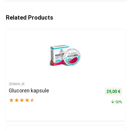
Related Products
ZDRAVLJE
Glucoren kapsule
Izvorna cijena
Trenu
29,00
€
★
★
★
★
★
50%