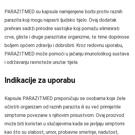
PARAZITMED su kapsule namijenjene borbi protiv raznih
parazita koji mogu napasti ljudsko tijelo. Ovaj dodatak
prehrani sadrži prirodne sastojke koji pomažu eliminirati
crve, gliste i druge parazitske organizme, te time doprinose
boljem općem zdravlju i dobrobiti. Kroz redovnu uporabu,
PARAZITMED može pomoći u jačanju imunološkog sustava
i održavanju ravnoteže unutar tijela.
Indikacije za uporabu
Kapsule PARAZITMED preporučuju se osobama koje žele
očistiti organizam od raznih parazita ili su već primijetile
simptome povezane s njihovim prisustvom. Ovaj proizvod
može biti koristan u slučajevima kada se javljaju simptomi
kao što su slabost, umor, probavne smetnje, nadutost,