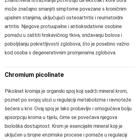
Znanstvena istraživanja potvrđuju da ekstrakt kore bora
može značajno smanjiti simptome povezane s kroničnim
upalnim stanjima, uključujući osteoartritis i reumatoidni
artritis. Njegove protuupalne i antioksidativne osobine
pomažu u zaštiti hrskavičnog tkiva, snižavanju bolova i
poboljšanju pokretljivosti zglobova, što je posebno važno
kod osoba s degenerativnim promjenama zglobova.
Chromium picolinate
Pikolinat kromija je organski spoj koji sadrži mineral krom,
poznat po svojoj ulozi u regulaciji metabolizma i ravnoteže
šećera u krvi. Ovaj spoj je lako probavljiv i omogućava bolju
apsorpciju kroma u tijelu, čime se povećava njegova
biološka dostupnost. Krom je esencijalni mineral koji je
uključen u brojne enzimske procese i pomaže u regulaciji