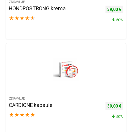
ZDRAVLJE
HONDROSTRONG krema
Izvorna cijena
Trenu
39,00
€
★
★
★
★
★
50%
ZDRAVLJE
CARDIONE kapsule
Izvorna cijena
Trenu
39,00
€
★
★
★
★
★
50%