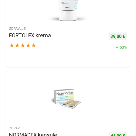
ZDRAVLJE
FORTOLEX krema
Izvorna cijena
Trenu
39,00
€
★
★
★
★
★
50%
ZDRAVLJE
NORMADEX kapsule
Izvorna cijena
Trenu
44,00
€