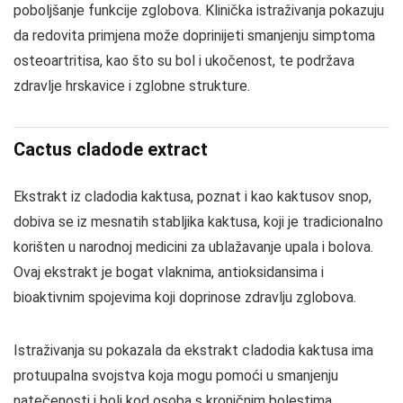
poboljšanje funkcije zglobova. Klinička istraživanja pokazuju
da redovita primjena može doprinijeti smanjenju simptoma
osteoartritisa, kao što su bol i ukočenost, te podržava
zdravlje hrskavice i zglobne strukture.
Cactus cladode extract
Ekstrakt iz cladodia kaktusa, poznat i kao kaktusov snop,
dobiva se iz mesnatih stabljika kaktusa, koji je tradicionalno
korišten u narodnoj medicini za ublažavanje upala i bolova.
Ovaj ekstrakt je bogat vlaknima, antioksidansima i
bioaktivnim spojevima koji doprinose zdravlju zglobova.
Istraživanja su pokazala da ekstrakt cladodia kaktusa ima
protuupalna svojstva koja mogu pomoći u smanjenju
natečenosti i boli kod osoba s kroničnim bolestima