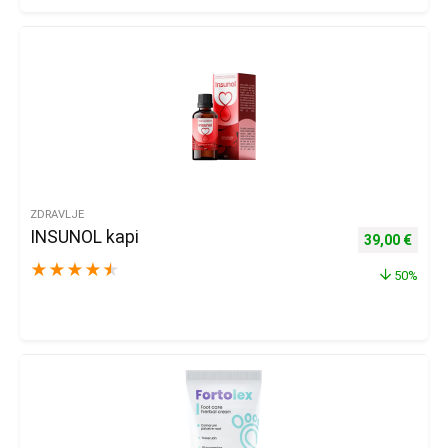
ZDRAVLJE
INSUNOL kapi
Izvorna cijena
Trenu
39,00
€
★
★
★
★
★
50%