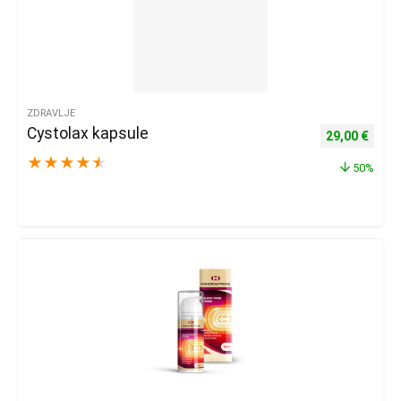
ZDRAVLJE
Cystolax kapsule
Izvorna cijena
Trenu
29,00
€
★
★
★
★
★
50%