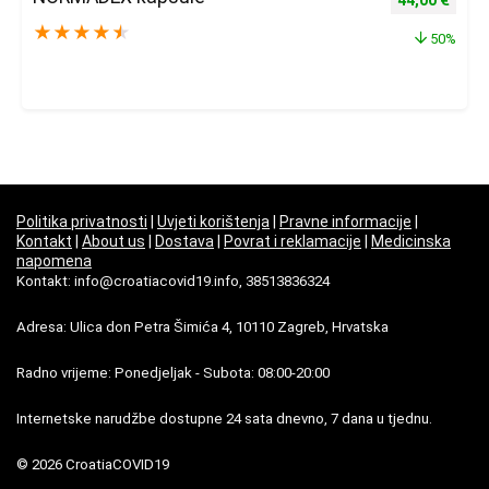
★
★
★
★
★
50%
Politika privatnosti
|
Uvjeti korištenja
|
Pravne informacije
|
Kontakt
|
About us
|
Dostava
|
Povrat i reklamacije
|
Medicinska
napomena
Kontakt: info@croatiacovid19.info, 38513836324
Adresa: Ulica don Petra Šimića 4, 10110 Zagreb, Hrvatska
Radno vrijeme: Ponedjeljak - Subota: 08:00-20:00
Internetske narudžbe dostupne 24 sata dnevno, 7 dana u tjednu.
© 2026 CroatiaCOVID19