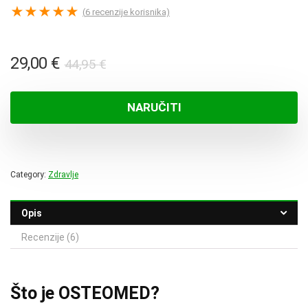
★
★
★
★
★
(
6
recenzije korisnika)
Izvorna
Trenutna
29,00
€
44,95
€
cijena
cijena
bila
je:
NARUČITI
je:
29,00 €.
44,95 €.
Category:
Zdravlje
Opis
Recenzije (6)
Što je OSTEOMED?