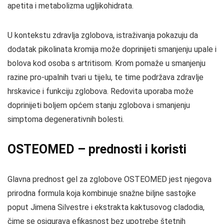
apetita i metabolizma ugljikohidrata.
U kontekstu zdravlja zglobova, istraživanja pokazuju da
dodatak pikolinata kromija može doprinijeti smanjenju upale i
bolova kod osoba s artritisom. Krom pomaže u smanjenju
razine pro-upalnih tvari u tijelu, te time podržava zdravlje
hrskavice i funkciju zglobova. Redovita uporaba može
doprinijeti boljem općem stanju zglobova i smanjenju
simptoma degenerativnih bolesti.
OSTEOMED – prednosti i koristi
Glavna prednost gel za zglobove OSTEOMED jest njegova
prirodna formula koja kombinuje snažne biljne sastojke
poput Jimena Silvestre i ekstrakta kaktusovog cladodia,
čime se osigurava efikasnost bez upotrebe štetnih