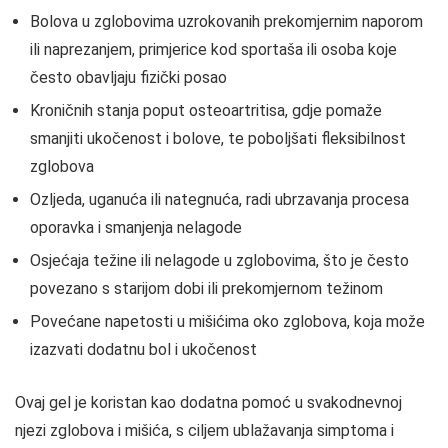
Bolova u zglobovima uzrokovanih prekomjernim naporom
ili naprezanjem, primjerice kod sportaša ili osoba koje
često obavljaju fizički posao
Kroničnih stanja poput osteoartritisa, gdje pomaže
smanjiti ukočenost i bolove, te poboljšati fleksibilnost
zglobova
Ozljeda, uganuća ili nategnuća, radi ubrzavanja procesa
oporavka i smanjenja nelagode
Osjećaja težine ili nelagode u zglobovima, što je često
povezano s starijom dobi ili prekomjernom težinom
Povećane napetosti u mišićima oko zglobova, koja može
izazvati dodatnu bol i ukočenost
Ovaj gel je koristan kao dodatna pomoć u svakodnevnoj
njezi zglobova i mišića, s ciljem ublažavanja simptoma i