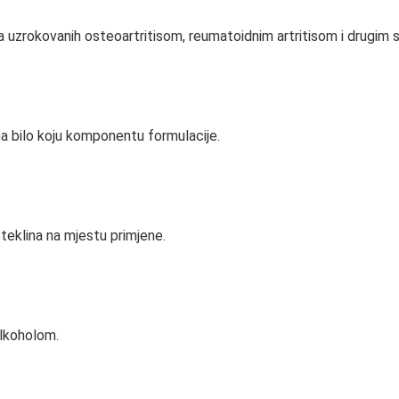
 uzrokovanih osteoartritisom, reumatoidnim artritisom i drugim st
t na bilo koju komponentu formulacije.
oteklina na mjestu primjene.
alkoholom.