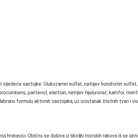
sljedeće sastojke: Glukozamin sulfat, natrijev hondroitin sulfat, 
cumbens, pantenol, alantoin, natrijev hijaluronat, kamfor, mento
odabranu formulu aktivnih sastojaka, uz izostanak štetnih tvari i v
noj hrskavici. Obično se dobiva iz školjki morskih rakova ili se sin