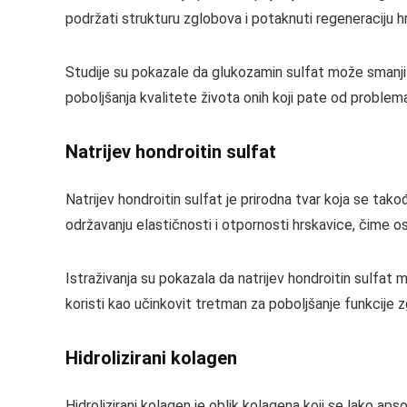
podržati strukturu zglobova i potaknuti regeneraciju 
Studije su pokazale da glukozamin sulfat može smanjit
poboljšanja kvalitete života onih koji pate od problem
Natrijev hondroitin sulfat
Natrijev hondroitin sulfat je prirodna tvar koja se takođ
održavanju elastičnosti i otpornosti hrskavice, čime o
Istraživanja su pokazala da natrijev hondroitin sulfat
koristi kao učinkovit tretman za poboljšanje funkcije 
Hidrolizirani kolagen
Hidrolizirani kolagen je oblik kolagena koji se lako ap