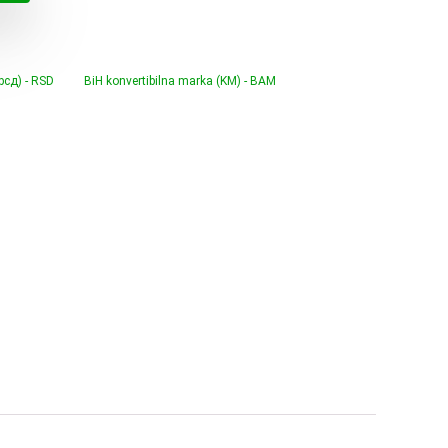
€.
(рсд) - RSD
BiH konvertibilna marka (KM) - BAM