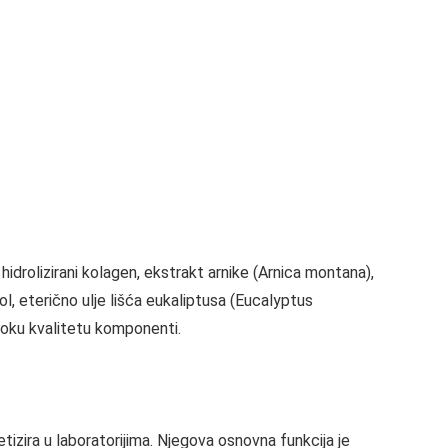
hidrolizirani kolagen, ekstrakt arnike (Arnica montana),
l, eterično ulje lišća eukaliptusa (Eucalyptus
isoku kvalitetu komponenti.
tetizira u laboratorijima. Njegova osnovna funkcija je