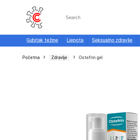
Search
for:
Gubitak težine
Ljepota
Seksualno zdravlje
Početna
Zdravlje
Ostefrin gel