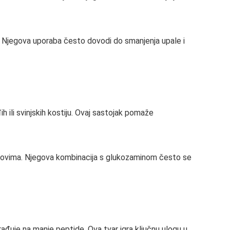
m. Njegova uporaba često dovodi do smanjenja upale i
ih ili svinjskih kostiju. Ovaj sastojak pomaže
globovima. Njegova kombinacija s glukozaminom često se
građuje na manje peptide. Ova tvar igra ključnu ulogu u