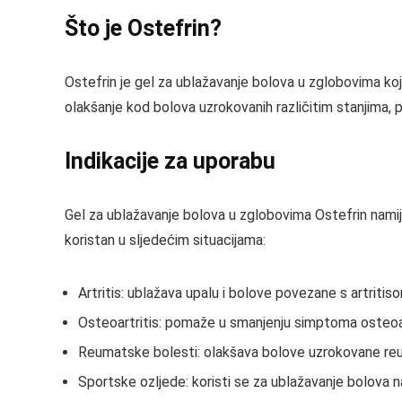
Što je Ostefrin?
Ostefrin je gel za ublažavanje bolova u zglobovima koji
olakšanje kod bolova uzrokovanih različitim stanjima, po
Indikacije za uporabu
Gel za ublažavanje bolova u zglobovima Ostefrin namije
koristan u sljedećim situacijama:
Artritis: ublažava upalu i bolove povezane s artritis
Osteoartritis: pomaže u smanjenju simptoma osteoar
Reumatske bolesti: olakšava bolove uzrokovane re
Sportske ozljede: koristi se za ublažavanje bolova na