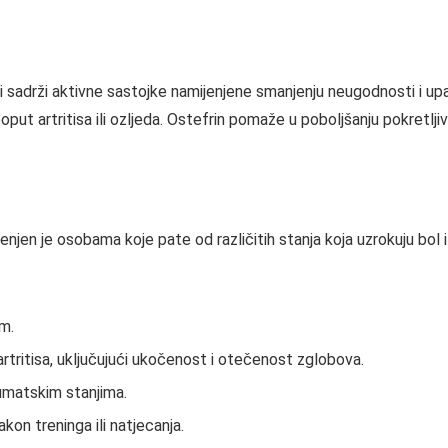
 sadrži aktivne sastojke namijenjene smanjenju neugodnosti i upale
put artritisa ili ozljeda. Ostefrin pomaže u poboljšanju pokretljiv
njen je osobama koje pate od različitih stanja koja uzrokuju bol
om.
tritisa, uključujući ukočenost i otečenost zglobova.
umatskim stanjima.
kon treninga ili natjecanja.