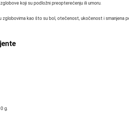
 zglobove koji su podložni preopterećenju ili umoru.
u zglobovima kao što su bol, otečenost, ukočenost i smanjena po
ijente
0 g.