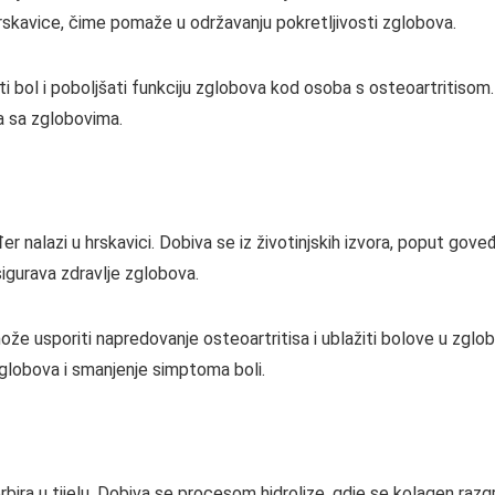
hrskavice, čime pomaže u održavanju pokretljivosti zglobova.
i bol i poboljšati funkciju zglobova kod osoba s osteoartritiso
a sa zglobovima.
er nalazi u hrskavici. Dobiva se iz životinjskih izvora, poput goveđ
sigurava zdravlje zglobova.
 može usporiti napredovanje osteoartritisa i ublažiti bolove u z
zglobova i smanjenje simptoma boli.
sorbira u tijelu. Dobiva se procesom hidrolize, gdje se kolagen raz