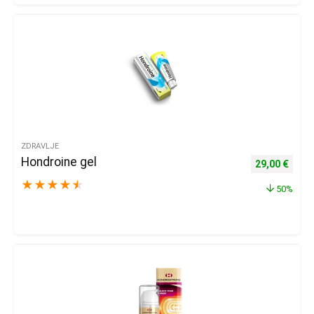
ZDRAVLJE
Hondroine gel
Izvorna cijena
Trenu
29,00
€
★
★
★
★
★
50%