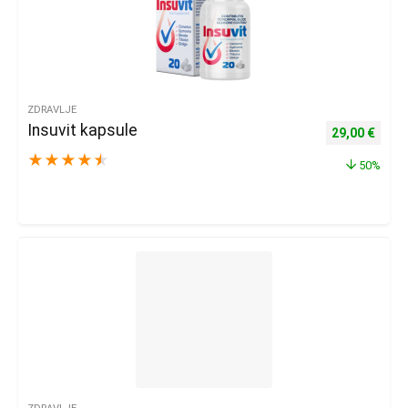
ZDRAVLJE
Insuvit kapsule
Izvorna cijena
Trenu
29,00
€
★
★
★
★
★
50%