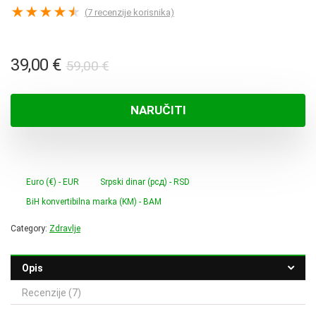
★
★
★
★
★
(
7
recenzije korisnika)
Izvorna
Trenutna
39,00
€
59,00
€
cijena
cijena
bila
je:
NARUČITI
je:
39,00 €.
59,00 €.
Euro (€) - EUR
Srpski dinar (рсд) - RSD
BiH konvertibilna marka (KM) - BAM
Category:
Zdravlje
Opis
Recenzije (7)