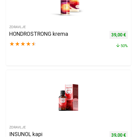
ZDRAVLJE
HONDROSTRONG krema
Izvorna cijena
Trenu
39,00
€
★
★
★
★
★
50%
ZDRAVLJE
INSUNOL kapi
Izvorna cijena
Trenu
39,00
€