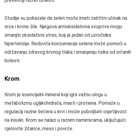
prevenciji raznih bolesti.
Studije su pokazale da selen može imati zaštitni učinak na
srce i krvne žile. Njegova antioksidativna svojstva mogu
smanjiti oksidativni stres, koji je jedan od uzročnika
hipertenzije. Redovita konzumacija selena može pomoći u
održavanju zdravog krvnog tlaka i smanjenju rizika od srčanih
bolesti.
Krom
Krom je esencijalni mineral koji igra važnu ulogu u
metabolizmu ugljikohidrata, masti i proteina. Pomaže u
regulaciji razine šećera u krvi i može poboljšati osjetljivost
na insulin. Krom se nalazi u raznim namirnicama, uključujući
cjelovite žitarice, meso i povrće.