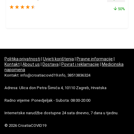
★
★
★
★
★
50%
Politika privatnosti
|
Uvjeti korištenja
|
Pravne informacije
|
Kontakt
|
About us
|
Dostava
|
Povrat i reklamacije
|
Medicinska
napomena
Kontakt: info@croatiacovid19.info, 38513836324
Adresa: Ulica don Petra Šimića 4, 10110 Zagreb, Hrvatska
Radno vrijeme: Ponedjeljak - Subota: 08:00-20:00
Internetske narudžbe dostupne 24 sata dnevno, 7 dana u tjednu.
© 2026 CroatiaCOVID19